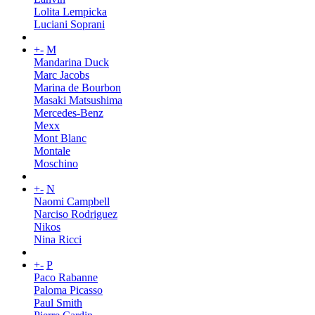
Lolita Lempicka
Luciani Soprani
+
-
M
Mandarina Duck
Marc Jacobs
Marina de Bourbon
Masaki Matsushima
Mercedes-Benz
Mexx
Mont Blanc
Montale
Moschino
+
-
N
Naomi Campbell
Narciso Rodriguez
Nikos
Nina Ricci
+
-
P
Paco Rabanne
Paloma Picasso
Paul Smith