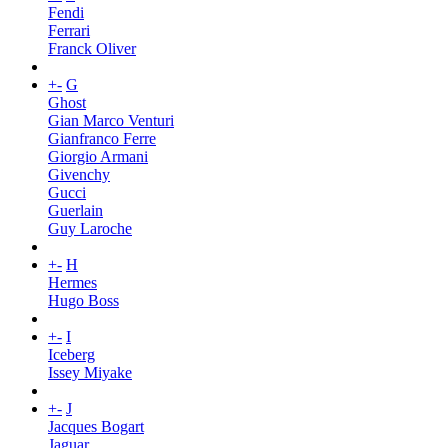
Fendi
Ferrari
Franck Oliver
+
-
G
Ghost
Gian Marco Venturi
Gianfranco Ferre
Giorgio Armani
Givenchy
Gucci
Guerlain
Guy Laroche
+
-
H
Hermes
Hugo Boss
+
-
I
Iceberg
Issey Miyake
+
-
J
Jacques Bogart
Jaguar