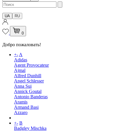
UA
RU
0
Добро пожаловать!
+
-
A
Adidas
Agent Provocateur
Ajmal
Alfred Dunhill
Angel Schlesser
Anna Sui
Annick Goutal
Antonio Banderas
Aramis
Armand Basi
Azzaro
+
-
B
Badgley Mischka