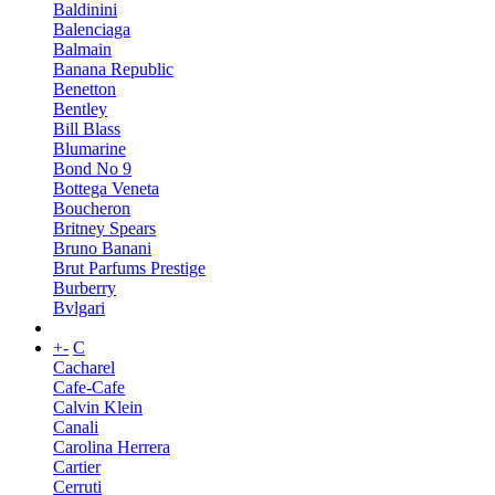
Baldinini
Balenciaga
Balmain
Banana Republic
Benetton
Bentley
Bill Blass
Blumarine
Bond No 9
Bottega Veneta
Boucheron
Britney Spears
Bruno Banani
Brut Parfums Prestige
Burberry
Bvlgari
+
-
C
Cacharel
Cafe-Cafe
Calvin Klein
Canali
Carolina Herrera
Cartier
Cerruti