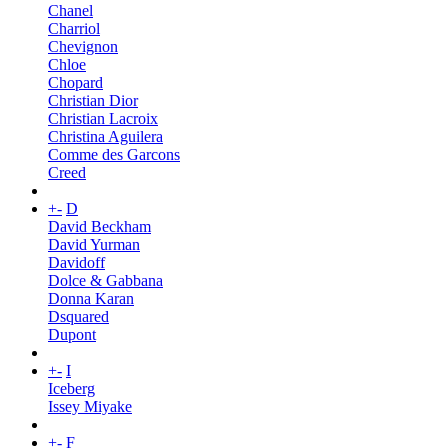
Chanel
Charriol
Chevignon
Chloe
Chopard
Christian Dior
Christian Lacroix
Christina Aguilera
Comme des Garcons
Creed
+
-
D
David Beckham
David Yurman
Davidoff
Dolce & Gabbana
Donna Karan
Dsquared
Dupont
+
-
I
Iceberg
Issey Miyake
+
-
F