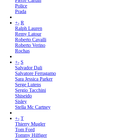
Pierre Cardin
Police
Prada
+
-
R
Ralph Lauren
Remy Latour
Roberto Cavalli
Roberto Verino
Rochas
+
-
S
Salvador Dali
Salvatore Ferragamo
Sara Jessica Parker
Serge Lutens
Sergio Tacchini
Shiseido
Sisley
Stella Mc Cartney
+
-
T
Thierry Mugler
Tom Ford
Tommy Hilfiger