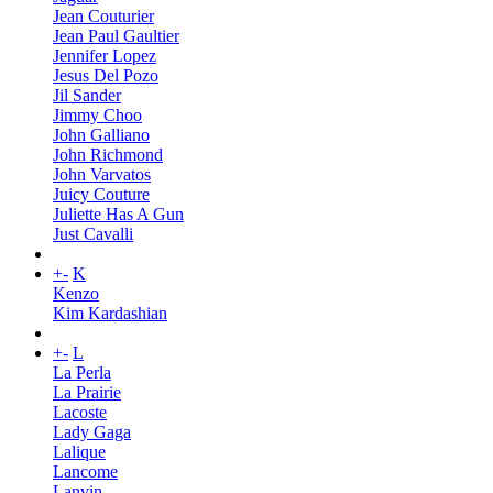
Jean Couturier
Jean Paul Gaultier
Jennifer Lopez
Jesus Del Pozo
Jil Sander
Jimmy Choo
John Galliano
John Richmond
John Varvatos
Juicy Couture
Juliette Has A Gun
Just Cavalli
+
-
K
Kenzo
Kim Kardashian
+
-
L
La Perla
La Prairie
Lacoste
Lady Gaga
Lalique
Lancome
Lanvin