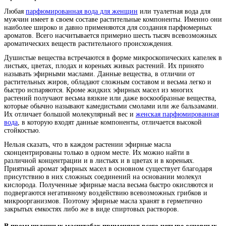
Любая
парфюмированная вода для женщин
или туалетная вода для
мужчин имеет в своем составе растительные компоненты. Именно они
наиболее широко и давно применяются для создания парфюмерных
ароматов. Всего насчитывается примерно шесть тысяч всевозможных
ароматических веществ растительного происхождения.
Душистые вещества встречаются в форме микроскопических капелек в
листьях, цветах, плодах и кореньях живых растений. Их принято
называть эфирными маслами. Данные вещества, в отличии от
растительных жиров, обладают сложным составом и весьма легко и
быстро испаряются. Кроме жидких эфирных масел из многих
растений получают весьма вязкие или даже воскообразные вещества,
которые обычно называют камедистыми смолами или же бальзамами.
Их отличает большой молекулярный вес и
женская парфюмированная
вода
, в которую входят данные компоненты, отличается высокой
стойкостью.
Нельзя сказать, что в каждом растении эфирные масла
сконцентрированы только в одном месте. Их можно найти в
различной концентрации и в листьях и в цветах и в кореньях.
Приятный аромат эфирных масел в основном существует благодаря
присутствию в них сложных соединений на основании молекул
кислорода. Полученные эфирные масла весьма быстро окисляются и
подвергаются негативному воздействию всевозможных грибков и
микроорганизмов. Поэтому эфирные масла хранят в герметично
закрытых емкостях либо же в виде спиртовых растворов.