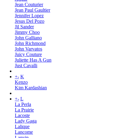
Jean Couturier
Jean Paul Gaultier
Jennifer Lopez
Jesus Del Pozo
Jil Sander
Jimmy Choo
John Galliano
John Richmond
John Varvatos
Juicy Couture
Juliette Has A Gun
Just Cavalli
+
-
K
Kenzo
Kim Kardashian
+
-
L
La Perla
La Prairie
Lacoste
Lady Gaga
Lalique
Lancome
Lanvin