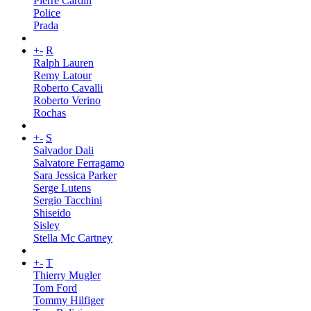
Pierre Cardin
Police
Prada
+
-
R
Ralph Lauren
Remy Latour
Roberto Cavalli
Roberto Verino
Rochas
+
-
S
Salvador Dali
Salvatore Ferragamo
Sara Jessica Parker
Serge Lutens
Sergio Tacchini
Shiseido
Sisley
Stella Mc Cartney
+
-
T
Thierry Mugler
Tom Ford
Tommy Hilfiger