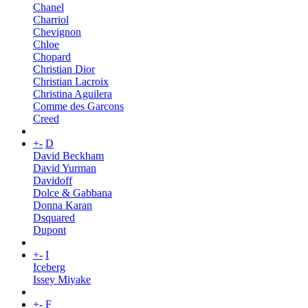
Chanel
Charriol
Chevignon
Chloe
Chopard
Christian Dior
Christian Lacroix
Christina Aguilera
Comme des Garcons
Creed
+
-
D
David Beckham
David Yurman
Davidoff
Dolce & Gabbana
Donna Karan
Dsquared
Dupont
+
-
I
Iceberg
Issey Miyake
+
-
F