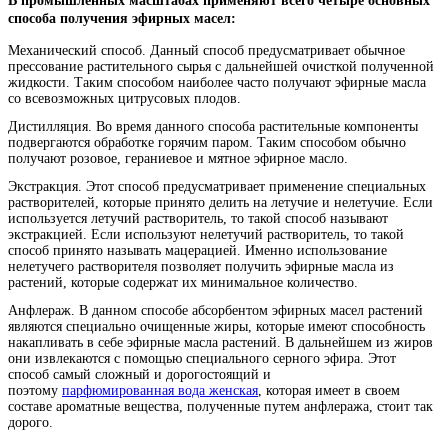
В промышленных масштабах применяют всего четыре основных
способа получения эфирных масел:
Механический способ. Данный способ предусматривает обычное
прессование растительного сырья с дальнейшей очисткой полученной
жидкости. Таким способом наиболее часто получают эфирные масла
со всевозможных цитрусовых плодов.
Дистилляция. Во время данного способа растительные компоненты
подвергаются обработке горячим паром. Таким способом обычно
получают розовое, гераниевое и мятное эфирное масло.
Экстракция. Этот способ предусматривает применение специальных
растворителей, которые принято делить на летучие и нелетучие. Если
используется летучий растворитель, то такой способ называют
экстракцией. Если используют нелетучий растворитель, то такой
способ принято называть мацерацией. Именно использование
нелетучего растворителя позволяет получить эфирные масла из
растений, которые содержат их минимальное количество.
Анфлераж. В данном способе абсорбентом эфирных масел растений
являются специально очищенные жиры, которые имеют способность
накапливать в себе эфирные масла растений. В дальнейшем из жиров
они извлекаются с помощью специального серного эфира. Этот
способ самый сложный и дорогостоящий и
поэтому
парфюмированная вода женская
, которая имеет в своем
составе ароматные вещества, полученные путем анфлеража, стоит так
дорого.