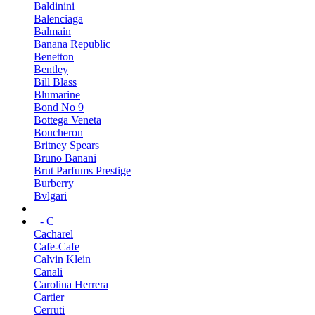
Baldinini
Balenciaga
Balmain
Banana Republic
Benetton
Bentley
Bill Blass
Blumarine
Bond No 9
Bottega Veneta
Boucheron
Britney Spears
Bruno Banani
Brut Parfums Prestige
Burberry
Bvlgari
+
-
C
Cacharel
Cafe-Cafe
Calvin Klein
Canali
Carolina Herrera
Cartier
Cerruti