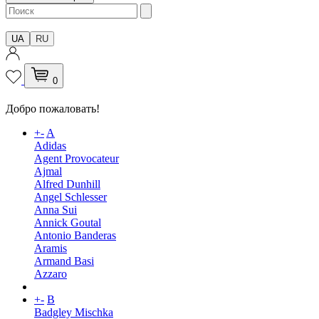
UA
RU
0
Добро пожаловать!
+
-
A
Adidas
Agent Provocateur
Ajmal
Alfred Dunhill
Angel Schlesser
Anna Sui
Annick Goutal
Antonio Banderas
Aramis
Armand Basi
Azzaro
+
-
B
Badgley Mischka