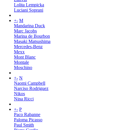
Lolita Lempicka
Luciani Soprani
+
-
M
Mandarina Duck
Marc Jacobs
Marina de Bourbon
Masaki Matsushima
Mercedes-Benz
Mexx
Mont Blanc
Montale
Moschino
+
-
N
Naomi Campbell
Narciso Rodriguez
Nikos
Nina Ricci
+
-
P
Paco Rabanne
Paloma Picasso
Paul Smith