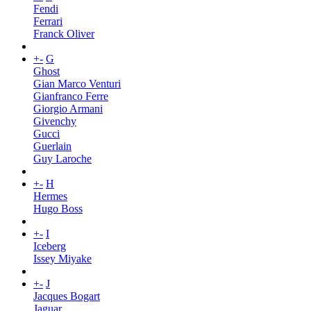
Fendi
Ferrari
Franck Oliver
+
-
G
Ghost
Gian Marco Venturi
Gianfranco Ferre
Giorgio Armani
Givenchy
Gucci
Guerlain
Guy Laroche
+
-
H
Hermes
Hugo Boss
+
-
I
Iceberg
Issey Miyake
+
-
J
Jacques Bogart
Jaguar