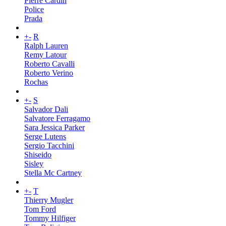
Pierre Cardin
Police
Prada
+
-
R
Ralph Lauren
Remy Latour
Roberto Cavalli
Roberto Verino
Rochas
+
-
S
Salvador Dali
Salvatore Ferragamo
Sara Jessica Parker
Serge Lutens
Sergio Tacchini
Shiseido
Sisley
Stella Mc Cartney
+
-
T
Thierry Mugler
Tom Ford
Tommy Hilfiger