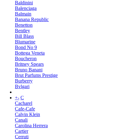
Baldinini
Balenciaga
Balmain
Banana Republic
Benetton
Bentley
Bill Blass
Blumarine
Bond No 9
Bottega Veneta
Boucheron
Britney Spears
Bruno Banani
Brut Parfums Prestige
Burberry
Bvlgari
+
-
C
Cacharel
Cafe-Cafe
Calvin Klein
Canali
Carolina Herrera
Cartier
Cerruti