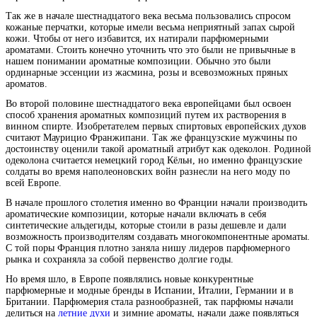
Так же в начале шестнадцатого века весьма пользовались спросом
кожаные перчатки, которые имели весьма неприятный запах сырой
кожи. Чтобы от него избавится, их натирали парфюмерными
ароматами. Стоить конечно уточнить что это были не привычные в
нашем понимании ароматные композиции. Обычно это были
ординарные эссенции из жасмина, розы и всевозможных пряных
ароматов.
Во второй половине шестнадцатого века европейцами был освоен
способ хранения ароматных композиций путем их растворения в
винном спирте. Изобретателем первых спиртовых европейских духов
считают Маурицио Франжипани. Так же французские мужчины по
достоинству оценили такой ароматный атрибут как одеколон. Родиной
одеколона считается немецкий город Кёльн, но именно французские
солдаты во время наполеоновских войн разнесли на него моду по
всей Европе.
В начале прошлого столетия именно во Франции начали производить
ароматические композиции, которые начали включать в себя
синтетические альдегиды, которые стоили в разы дешевле и дали
возможность производителям создавать многокомпонентные ароматы.
С той поры Франция плотно заняла нишу лидеров парфюмерного
рынка и сохраняла за собой первенство долгие годы.
Но время шло, в Европе появлялись новые конкурентные
парфюмерные и модные бренды в Испании, Италии, Германии и в
Британии. Парфюмерия стала разнообразней, так парфюмы начали
делиться на
летние духи
и зимние ароматы, начали даже появляться