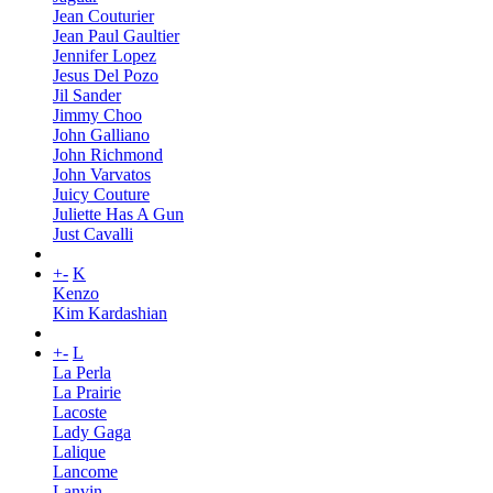
Jean Couturier
Jean Paul Gaultier
Jennifer Lopez
Jesus Del Pozo
Jil Sander
Jimmy Choo
John Galliano
John Richmond
John Varvatos
Juicy Couture
Juliette Has A Gun
Just Cavalli
+
-
K
Kenzo
Kim Kardashian
+
-
L
La Perla
La Prairie
Lacoste
Lady Gaga
Lalique
Lancome
Lanvin