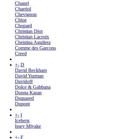
Chanel
Charriol
Chevignon
Chloe
Chopard
Christian Dior
Christian Lacroix
Christina Aguilera
Comme des Garcons
Creed
+
-
D
David Beckham
David Yurman
Davidoff
Dolce & Gabbana
Donna Karan
Dsquared
Dupont
+
-
I
Iceberg
Issey Miyake
+
-
F