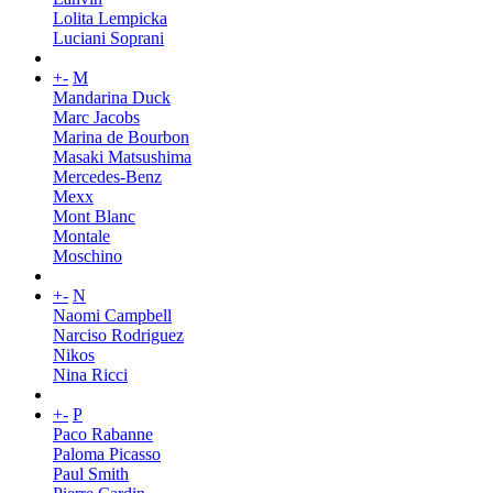
Lolita Lempicka
Luciani Soprani
+
-
M
Mandarina Duck
Marc Jacobs
Marina de Bourbon
Masaki Matsushima
Mercedes-Benz
Mexx
Mont Blanc
Montale
Moschino
+
-
N
Naomi Campbell
Narciso Rodriguez
Nikos
Nina Ricci
+
-
P
Paco Rabanne
Paloma Picasso
Paul Smith