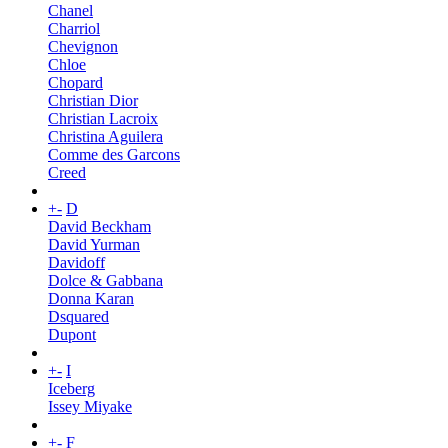
Chanel
Charriol
Chevignon
Chloe
Chopard
Christian Dior
Christian Lacroix
Christina Aguilera
Comme des Garcons
Creed
+
-
D
David Beckham
David Yurman
Davidoff
Dolce & Gabbana
Donna Karan
Dsquared
Dupont
+
-
I
Iceberg
Issey Miyake
+
-
F