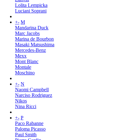
Lolita Lempicka
Luciani Soprani
+
-
M
Mandarina Duck
Marc Jacobs
Marina de Bourbon
Masaki Matsushima
Mercedes-Benz
Mexx
Mont Blanc
Montale
Moschino
+
-
N
Naomi Campbell
Narciso Rodriguez
Nikos
Nina Ricci
+
-
P
Paco Rabanne
Paloma Picasso
Paul Smith