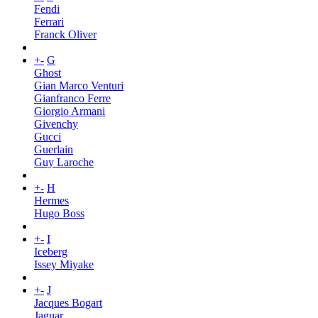
Fendi
Ferrari
Franck Oliver
+
-
G
Ghost
Gian Marco Venturi
Gianfranco Ferre
Giorgio Armani
Givenchy
Gucci
Guerlain
Guy Laroche
+
-
H
Hermes
Hugo Boss
+
-
I
Iceberg
Issey Miyake
+
-
J
Jacques Bogart
Jaguar