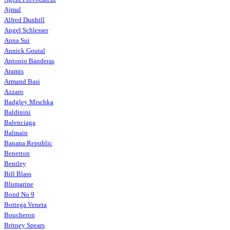
Ajmal
Alfred Dunhill
Angel Schlesser
Anna Sui
Annick Goutal
Antonio Banderas
Aramis
Armand Basi
Azzaro
Badgley Mischka
Baldinini
Balenciaga
Balmain
Banana Republic
Benetton
Bentley
Bill Blass
Blumarine
Bond No 9
Bottega Veneta
Boucheron
Britney Spears