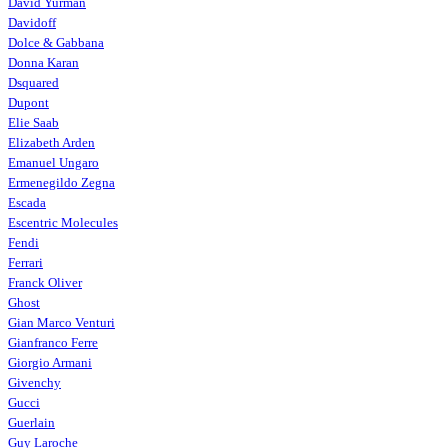
David Yurman
Davidoff
Dolce & Gabbana
Donna Karan
Dsquared
Dupont
Elie Saab
Elizabeth Arden
Emanuel Ungaro
Ermenegildo Zegna
Escada
Escentric Molecules
Fendi
Ferrari
Franck Oliver
Ghost
Gian Marco Venturi
Gianfranco Ferre
Giorgio Armani
Givenchy
Gucci
Guerlain
Guy Laroche