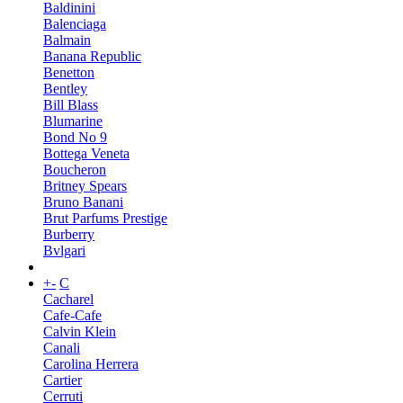
Baldinini
Balenciaga
Balmain
Banana Republic
Benetton
Bentley
Bill Blass
Blumarine
Bond No 9
Bottega Veneta
Boucheron
Britney Spears
Bruno Banani
Brut Parfums Prestige
Burberry
Bvlgari
+
-
C
Cacharel
Cafe-Cafe
Calvin Klein
Canali
Carolina Herrera
Cartier
Cerruti