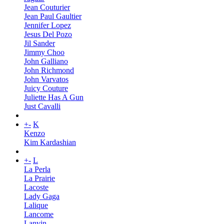
Jean Couturier
Jean Paul Gaultier
Jennifer Lopez
Jesus Del Pozo
Jil Sander
Jimmy Choo
John Galliano
John Richmond
John Varvatos
Juicy Couture
Juliette Has A Gun
Just Cavalli
+
-
K
Kenzo
Kim Kardashian
+
-
L
La Perla
La Prairie
Lacoste
Lady Gaga
Lalique
Lancome
Lanvin