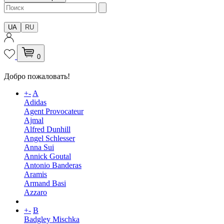
UA
RU
0
Добро пожаловать!
+
-
A
Adidas
Agent Provocateur
Ajmal
Alfred Dunhill
Angel Schlesser
Anna Sui
Annick Goutal
Antonio Banderas
Aramis
Armand Basi
Azzaro
+
-
B
Badgley Mischka