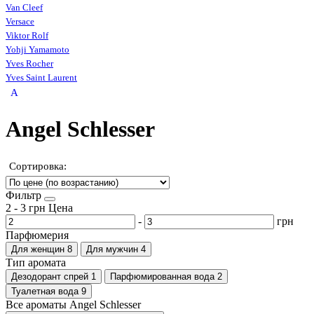
Van Cleef
Versace
Viktor Rolf
Yohji Yamamoto
Yves Rocher
Yves Saint Laurent
A
Angel Schlesser
Сортировка:
Фильтр
2
-
3
грн
Цена
-
грн
Парфюмерия
Для женщин
8
Для мужчин
4
Тип аромата
Дезодорант спрей
1
Парфюмированная вода
2
Туалетная вода
9
Все ароматы Angel Schlesser