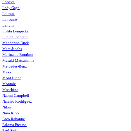
Lacoste
Lady Gaga
Lalique
Lancome
Lanvin
Lolita Lempicka
Luciani Soprani
Mandarina Duck
Marc Jacobs
Marina de Bourbon
Masaki Matsushima
Mercedes-Benz
Mexx
Mont Blanc
Montale
Moschino
Naomi Campbell
Narciso Rodriguez
Nikos
Nina Ricci
Paco Rabanne
Paloma Picasso
Paul Smith