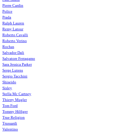
Pierre Cardin
Police
Prada
Ralph Lauren
Remy Latour
Roberto Cavalli
Roberto Verino
Rochas
Salvador Dali
Salvatore Ferragamo
Sara Jessica Parker
Serge Lutens
Sergio Tacchini
Shiseido
Sisley
Stella Mc Cartney
Thierry Mugler
Tom Ford
Tommy Hilfiger
True Religion
Trussardi
Valentino