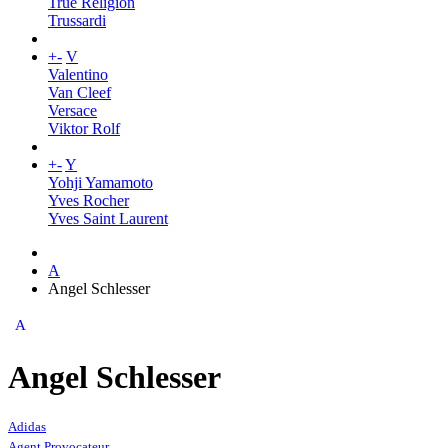
True Religion
Trussardi
+
-
V
Valentino
Van Cleef
Versace
Viktor Rolf
+
-
Y
Yohji Yamamoto
Yves Rocher
Yves Saint Laurent
A
Angel Schlesser
A
Angel Schlesser
Adidas
Agent Provocateur