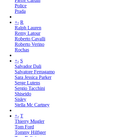
Pierre Cardin
Police
Prada
+
-
R
Ralph Lauren
Remy Latour
Roberto Cavalli
Roberto Verino
Rochas
+
-
S
Salvador Dali
Salvatore Ferragamo
Sara Jessica Parker
Serge Lutens
Sergio Tacchini
Shiseido
Sisley
Stella Mc Cartney
+
-
T
Thierry Mugler
Tom Ford
Tommy Hilfiger