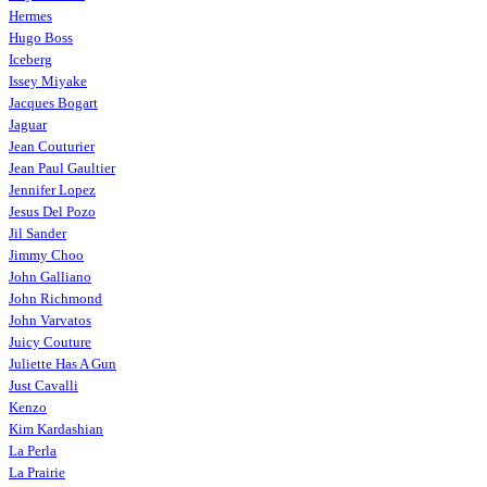
Hermes
Hugo Boss
Iceberg
Issey Miyake
Jacques Bogart
Jaguar
Jean Couturier
Jean Paul Gaultier
Jennifer Lopez
Jesus Del Pozo
Jil Sander
Jimmy Choo
John Galliano
John Richmond
John Varvatos
Juicy Couture
Juliette Has A Gun
Just Cavalli
Kenzo
Kim Kardashian
La Perla
La Prairie