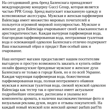
На сегодняшний день бренд Баленсиага принадлежит
международному концерну Gucci Group, которая является
частью PPR Group. Бренд выпускает изысканную одежду и
всевозможные аксессуары. Мужская и женская парфюмерия
Balenciaga имеет множество мировых почитателей и
пользуется огромной мировой популярностью. Мужские и
женские духи Balenciaga очаровывают своей изысканностью и
аристократичностью. Каждая вычурная парфюмерная вода,
благородная парфюмированная вода, неотразимая туалетная
вода и освежающий одеколон Баленсиага отлично подчеркнет
Ваш изысканный образ и придаст Вам особый шик и
очарование.
Наш интернет магазин предоставляет нашим посетителям
выгодную и простую возможность заказать и купить online
онлайн французские брендовые мужские и женские духи
Баленсиага не только в городе Киев, но и по всей Украине.
Каждая чарующая парфюмерная вода, божественная
парфюмированная вода, полная неотразимого обаяния
мужская и женская туалетная вода, свежий мужской одеколон
Balenciaga как тестер так и оригинал имеет актуальное
подробнейшее описание, расписаны и указаны все
компоненты аромата, в наличии высококачественные фото и
визуальная реклама духов, видео и отзывы покупателей. На
каждый новый мужской или женский аромат parfum parf?m