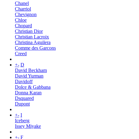
Chanel
Charriol
Chevignon
Chloe
Chopard
Christian Dior
Christian Lacroix
Christina Aguilera
Comme des Garcons
Creed
+
-
D
David Beckham
David Yurman
Davidoff
Dolce & Gabbana
Donna Karan
Dsquared
Dupont
+
-
I
Iceberg
Issey Miyake
+
-
F