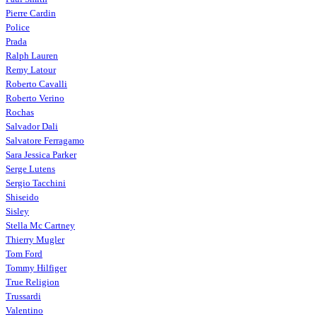
Pierre Cardin
Police
Prada
Ralph Lauren
Remy Latour
Roberto Cavalli
Roberto Verino
Rochas
Salvador Dali
Salvatore Ferragamo
Sara Jessica Parker
Serge Lutens
Sergio Tacchini
Shiseido
Sisley
Stella Mc Cartney
Thierry Mugler
Tom Ford
Tommy Hilfiger
True Religion
Trussardi
Valentino