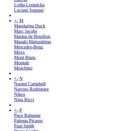
Lolita Lempicka
Luciani Soprani
+
-
M
Mandarina Duck
Marc Jacobs
Marina de Bourbon
Masaki Matsushima
Mercedes-Benz
Mexx
Mont Blanc
Montale
Moschino
+
-
N
Naomi Campbell
Narciso Rodriguez
Nikos
Nina Ricci
+
-
P
Paco Rabanne
Paloma Picasso
Paul Smith