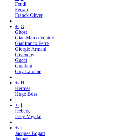
Fendi
Ferrari
Franck Oliver
+
-
G
Ghost
Gian Marco Venturi
Gianfranco Ferre
Giorgio Armani
Givenchy
Gucci
Guerlain
Guy Laroche
+
-
H
Hermes
Hugo Boss
+
-
I
Iceberg
Issey Miyake
+
-
J
Jacques Bogart
Jaguar