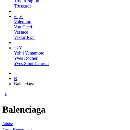
True Religion
Trussardi
+
-
V
Valentino
Van Cleef
Versace
Viktor Rolf
+
-
Y
Yohji Yamamoto
Yves Rocher
Yves Saint Laurent
B
Balenciaga
B
Balenciaga
Adidas
Agent Provocateur