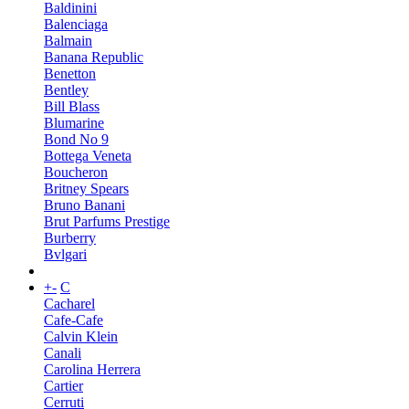
Baldinini
Balenciaga
Balmain
Banana Republic
Benetton
Bentley
Bill Blass
Blumarine
Bond No 9
Bottega Veneta
Boucheron
Britney Spears
Bruno Banani
Brut Parfums Prestige
Burberry
Bvlgari
+
-
C
Cacharel
Cafe-Cafe
Calvin Klein
Canali
Carolina Herrera
Cartier
Cerruti