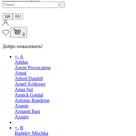
UA
RU
0
Добро пожаловать!
+
-
A
Adidas
Agent Provocateur
Ajmal
Alfred Dunhill
Angel Schlesser
Anna Sui
Annick Goutal
Antonio Banderas
Aramis
Armand Basi
Azzaro
+
-
B
Badgley Mischka