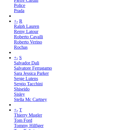
Pierre Cardin
Police
Prada
+
-
R
Ralph Lauren
Remy Latour
Roberto Cavalli
Roberto Verino
Rochas
+
-
S
Salvador Dali
Salvatore Ferragamo
Sara Jessica Parker
Serge Lutens
Sergio Tacchini
Shiseido
Sisley
Stella Mc Cartney
+
-
T
Thierry Mugler
Tom Ford
Tommy Hilfiger