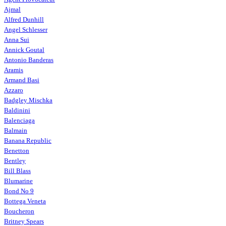
Ajmal
Alfred Dunhill
Angel Schlesser
Anna Sui
Annick Goutal
Antonio Banderas
Aramis
Armand Basi
Azzaro
Badgley Mischka
Baldinini
Balenciaga
Balmain
Banana Republic
Benetton
Bentley
Bill Blass
Blumarine
Bond No 9
Bottega Veneta
Boucheron
Britney Spears