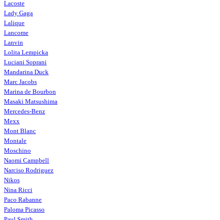
Lacoste
Lady Gaga
Lalique
Lancome
Lanvin
Lolita Lempicka
Luciani Soprani
Mandarina Duck
Marc Jacobs
Marina de Bourbon
Masaki Matsushima
Mercedes-Benz
Mexx
Mont Blanc
Montale
Moschino
Naomi Campbell
Narciso Rodriguez
Nikos
Nina Ricci
Paco Rabanne
Paloma Picasso
Paul Smith