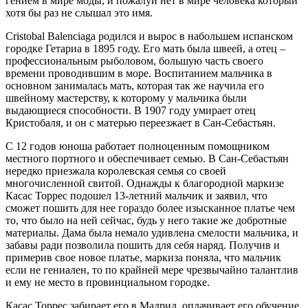
гением в мире моды, и пожалуй нет в мире человека который
хотя бы раз не слышал это имя.
Cristobal Balenciaga родился и вырос в набольшем испанском
городке Гетариа в 1895 году. Его мать была швеей, а отец –
профессиональным рыболовом, большую часть своего
времени проводившим в море. Воспитанием мальчика в
основном занималась мать, которая так же научила его
швейному мастерству, к которому у мальчика были
выдающиеся способности. В 1907 году умирает отец
Кристобаля, и он с матерью переезжает в Сан-Себастьян.
С 12 годов юноша работает полноценным помощником
местного портного и обеспечивает семью. В Сан-Себастьян
нередко приезжала королевская семья со своей
многочисленной свитой. Однажды к благородной маркизе
Касас Торрес подошел 13-летний мальчик и заявил, что
сможет пошить для нее гораздо более изысканное платье чем
то, что было на ней сейчас, будь у него такие же добротные
материалы. Дама была немало удивлена смелости мальчика, и
забавы ради позволила пошить для себя наряд. Получив и
примерив свое новое платье, маркиза поняла, что мальчик
если не гениален, то по крайней мере чрезвычайно талантлив
и ему не место в провинциальном городке.
Касас Торрес забирает его в Мадрид, оплачивает его обучение