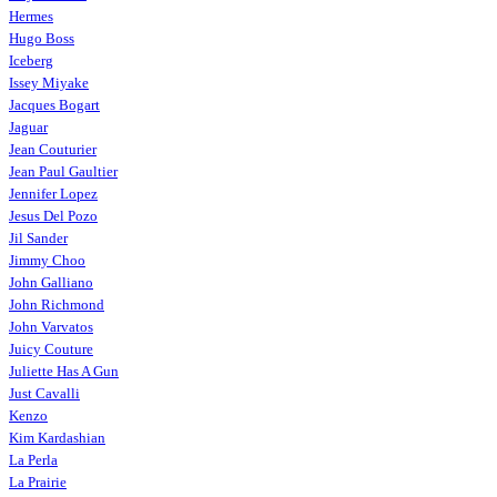
Hermes
Hugo Boss
Iceberg
Issey Miyake
Jacques Bogart
Jaguar
Jean Couturier
Jean Paul Gaultier
Jennifer Lopez
Jesus Del Pozo
Jil Sander
Jimmy Choo
John Galliano
John Richmond
John Varvatos
Juicy Couture
Juliette Has A Gun
Just Cavalli
Kenzo
Kim Kardashian
La Perla
La Prairie