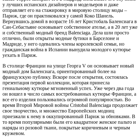
у лучших испанских дизайнеров и модельеров и даже
отправляет его на стажировку в мировую столицу моды –
Париж, где он практиковался у самой Коко Шанель.
Вернувшись домой в возрасте 16 лет Кристобаль Баленсиага в
Сан-Себастьяне основывает собственное ателье, а в 20 лет уже
и собственный модный бренд Balenciaga. Дела шли просто
отлично, были открыты модные бутики в Барселоне и
Мадриде, у него одевались члены королевской семьи, но
гражданская война в Испании вынудила молодого кутюрье
уехать в Париж.
В столице Франции на улице Георга V он основывает новый
модный дом Баленсиага, ориентированный более на
французскую публику. Вскоре после открытия, состоялась
презентация первой коллекции, которая принесла
гениальному кутюрье мгновенный успех. Уже через два года
он вошел в число самых востребованных кутюрье Франции, а
все его изделия пользовались огромной популярностью. Во
время Второй Мировой войны Cristobal Balenciaga продолжает
свое творчество, и множество Европейских модниц
приезжали к нему в оккупированный Париж за обновками. В
то время популярными были его квадратное женское пальто и
наряды из розовой ткани, покрытые коричневым и черным
кружевом.