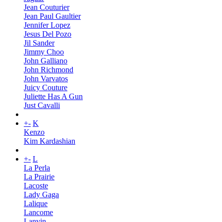
Jean Couturier
Jean Paul Gaultier
Jennifer Lopez
Jesus Del Pozo
Jil Sander
Jimmy Choo
John Galliano
John Richmond
John Varvatos
Juicy Couture
Juliette Has A Gun
Just Cavalli
+
-
K
Kenzo
Kim Kardashian
+
-
L
La Perla
La Prairie
Lacoste
Lady Gaga
Lalique
Lancome
Lanvin