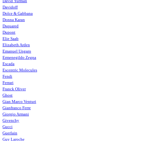
David Yurman
Davidoff
Dolce & Gabbana
Donna Karan
Dsquared
Dupont
Elie Saab
Elizabeth Arden
Emanuel Ungaro
Ermenegildo Zegna
Escada
Escentric Molecules
Fendi
Ferrari
Franck Oliver
Ghost
Gian Marco Venturi
Gianfranco Ferre
Giorgio Armani
Givenchy
Gucci
Guerlain
Guy Laroche