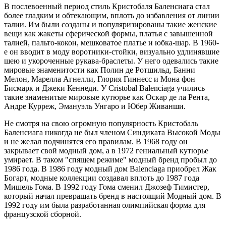
В послевоенный период стиль Кристобаля Баленсиага стал
более гладким и обтекающим, вплоть до избавления от линии
талии. Им были созданы и популяризированы такие женские
вещи как жакеты сферической формы, платья с завышенной
талией, пальто-кокон, мешковатое платье и юбка-шар. В 1960-
е он вводит в моду воротники-стойки, визуально удлинявшие
шею и укороченные рукава-браслеты. У него одевались такие
мировые знаменитости как Полин де Ротшильд, Банни
Мелон, Марелла Агнелли, Глория Гиннесс и Мона фон
Бисмарк и Джеки Кеннеди. У Cristobal Balenciaga учились
такие знаменитые мировые кутюрье как Оскар де ла Рента,
Андре Курреж, Эмануэль Унгаро и Юбер Живанши.
Не смотря на свою огромную популярность Кристобаль
Баленсиага никогда не был членом Синдиката Высокой Моды
и не желал подчинятся его правилам. В 1968 году он
закрывает свой модный дом, а в 1972 гениальный кутюрье
умирает. В таком "спящем режиме" модный бренд пробыл до
1986 года. В 1986 году модный дом Balenciaga приобрел Жак
Богарт, модные коллекции создавал вплоть до 1987 года
Мишель Гома. В 1992 году Гома сменил Джозеф Тимистер,
который начал превращать бренд в настоящий Модный дом. В
1992 году им была разработанная олимпийская форма для
французской сборной.