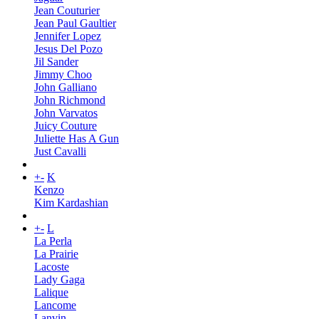
Jean Couturier
Jean Paul Gaultier
Jennifer Lopez
Jesus Del Pozo
Jil Sander
Jimmy Choo
John Galliano
John Richmond
John Varvatos
Juicy Couture
Juliette Has A Gun
Just Cavalli
+
-
K
Kenzo
Kim Kardashian
+
-
L
La Perla
La Prairie
Lacoste
Lady Gaga
Lalique
Lancome
Lanvin