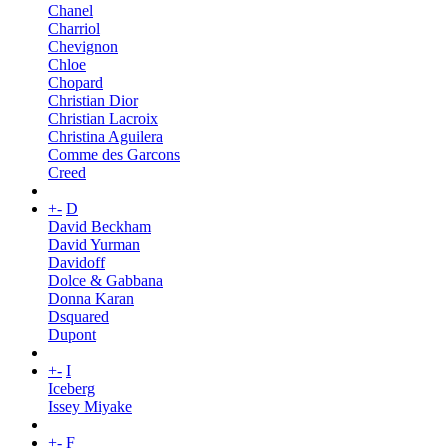
Chanel
Charriol
Chevignon
Chloe
Chopard
Christian Dior
Christian Lacroix
Christina Aguilera
Comme des Garcons
Creed
+
-
D
David Beckham
David Yurman
Davidoff
Dolce & Gabbana
Donna Karan
Dsquared
Dupont
+
-
I
Iceberg
Issey Miyake
+
-
F