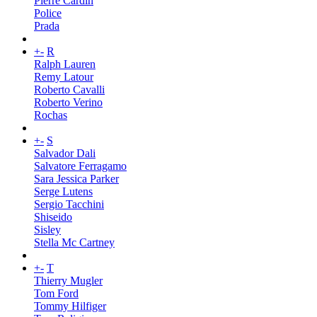
Pierre Cardin
Police
Prada
+
-
R
Ralph Lauren
Remy Latour
Roberto Cavalli
Roberto Verino
Rochas
+
-
S
Salvador Dali
Salvatore Ferragamo
Sara Jessica Parker
Serge Lutens
Sergio Tacchini
Shiseido
Sisley
Stella Mc Cartney
+
-
T
Thierry Mugler
Tom Ford
Tommy Hilfiger