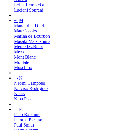
Lolita Lempicka
Luciani Soprani
+
-
M
Mandarina Duck
Marc Jacobs
Marina de Bourbon
Masaki Matsushima
Mercedes-Benz
Mexx
Mont Blanc
Montale
Moschino
+
-
N
Naomi Campbell
Narciso Rodriguez
Nikos
Nina Ricci
+
-
P
Paco Rabanne
Paloma Picasso
Paul Smith