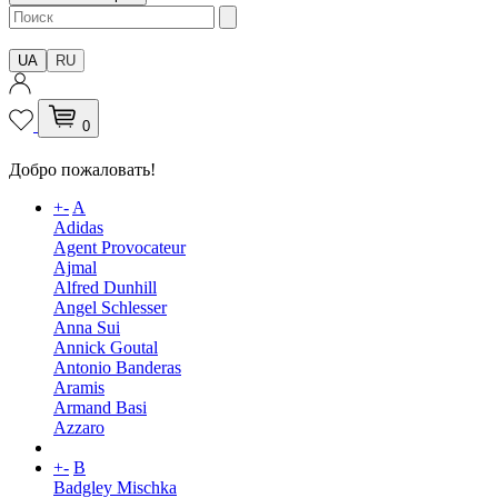
UA
RU
0
Добро пожаловать!
+
-
A
Adidas
Agent Provocateur
Ajmal
Alfred Dunhill
Angel Schlesser
Anna Sui
Annick Goutal
Antonio Banderas
Aramis
Armand Basi
Azzaro
+
-
B
Badgley Mischka