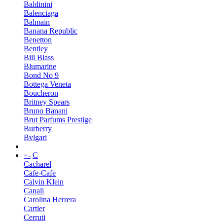
Baldinini
Balenciaga
Balmain
Banana Republic
Benetton
Bentley
Bill Blass
Blumarine
Bond No 9
Bottega Veneta
Boucheron
Britney Spears
Bruno Banani
Brut Parfums Prestige
Burberry
Bvlgari
+
-
C
Cacharel
Cafe-Cafe
Calvin Klein
Canali
Carolina Herrera
Cartier
Cerruti