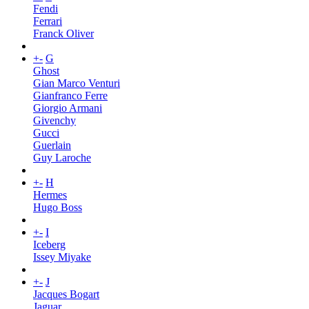
Fendi
Ferrari
Franck Oliver
+
-
G
Ghost
Gian Marco Venturi
Gianfranco Ferre
Giorgio Armani
Givenchy
Gucci
Guerlain
Guy Laroche
+
-
H
Hermes
Hugo Boss
+
-
I
Iceberg
Issey Miyake
+
-
J
Jacques Bogart
Jaguar