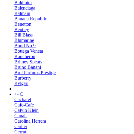
Baldinini
Balenciaga
Balmain
Banana Republic
Benetton
Bentley
Bill Blass
Blumarine
Bond No 9
Bottega Veneta
Boucheron
Britney Spears
Bruno Banani
Brut Parfums Prestige
Burberry
Bvlgari
+
-
C
Cacharel
Cafe-Cafe
Calvin Klein
Canali
Carolina Herrera
Cartier
Cerruti