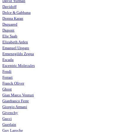
David Yurman
Davidoff
Dolce & Gabbana
Donna Karan
Dsquared
Dupont
Elie Saab
Elizabeth Arden
Emanuel Ungaro
Ermenegildo Zegna
Escada
Escentric Molecules
Fendi
Ferrari
Franck Oliver
Ghost
Gian Marco Venturi
Gianfranco Ferre
Giorgio Armani
Givenchy
Gucci
Guerlain
Guy Laroche