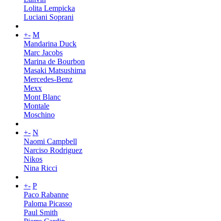
Lolita Lempicka
Luciani Soprani
+
-
M
Mandarina Duck
Marc Jacobs
Marina de Bourbon
Masaki Matsushima
Mercedes-Benz
Mexx
Mont Blanc
Montale
Moschino
+
-
N
Naomi Campbell
Narciso Rodriguez
Nikos
Nina Ricci
+
-
P
Paco Rabanne
Paloma Picasso
Paul Smith