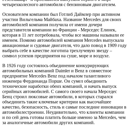
четырехколесного автомобиля с бензиновым двигателем.
Основателем компании был Готлиб Даймлер при активном
участии Вильгельма Майбаха. Название Mercedes для своих
автомобилей компания получила от имени дочери
представителя компании во Франции - Мерседес Елинек,
которая в 11 лет потребовала, чтобы все машины называли ее
именем. Помимо автомобилей компания Mercedes выпускала
авиационные и судовые двигателя, что дало повод в 1909 году
выбрать себе в качестве логотипа трехлучевую звезду –
символ успехов предприятия на суше, море и воздухе.
В 1926 году состоялось обьединение конкурирующих
автомобильных компаний Daimler и Benz в совместное
предприятие Mercedes Benz под началом талантливого
инженера Фердинанда Порше. Он сумел обьединить
технические наработки обеих компаний, и начать выпуск
серийных автомобилей. С самого своего начала Мерседес
Бенц строил люксовые автомобили, в которых старался
объединить такие ключевые критерии как высочайшее
качество, безопасность, стиль и самые последние инновации в
автомобилестроении. Неудивительно, что клиенты компании
и по сей день готовы платить больше именно за Mercedes, чем
за аналогичные автомобили других компаний.