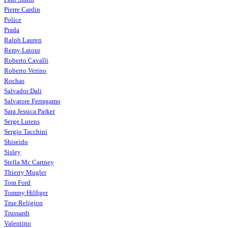
Pierre Cardin
Police
Prada
Ralph Lauren
Remy Latour
Roberto Cavalli
Roberto Verino
Rochas
Salvador Dali
Salvatore Ferragamo
Sara Jessica Parker
Serge Lutens
Sergio Tacchini
Shiseido
Sisley
Stella Mc Cartney
Thierry Mugler
Tom Ford
Tommy Hilfiger
True Religion
Trussardi
Valentino