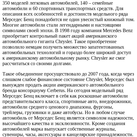
350 моделей легковых автомобилей, 140 – семейные
автомобили и 60 спортивных транспортных средств. Для
описания всех особенностей и достоинств модельного ряда
Мерседес Бенц понадобится не один увесистый книжный том.
Многие автомобили стали легендарными и настоящими
символами своей эпохи. В 1998 году компания Mercedes Benz
приобретает контрольный пакет акций американского
автомобильного гиганта Chrysler. Такое приобретение
позволило немцам получить множество запатентованных
автомобильных технологий и гораздо более широкий доступ
к американскому автомобильному рынку. Chrysler же смог
рассчитаться со своими долгами.
Такое объединение просуществовало до 2007 года, когда через
слишком слабое финансовое состояние Chrysler, Мерседес был
вынужден продать акции американского автомобильного
бренда консорциуму Cerberus. На сегодня модельный ряд
Мерседес Бенц включает в себя как роскошные автомобили
представительского класса, спортивные авто, внедорожники,
автомобили среднего ценового диапазона, фургоны,
трейлеры, грузовики и даже автобусы. Но в любом случае
автомобиль от Мерседес Бенц является символом надежности,
высочайшего качества и эксклюзивности. Кроме создания
автомобилей марка выпускает собственные журналы,
сувениры, часы, аксессуары и канцелярские принадлежности.