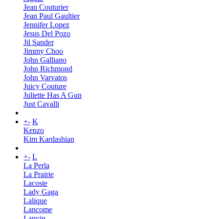
Jean Couturier
Jean Paul Gaultier
Jennifer Lopez
Jesus Del Pozo
Jil Sander
Jimmy Choo
John Galliano
John Richmond
John Varvatos
Juicy Couture
Juliette Has A Gun
Just Cavalli
+
-
K
Kenzo
Kim Kardashian
+
-
L
La Perla
La Prairie
Lacoste
Lady Gaga
Lalique
Lancome
Lanvin