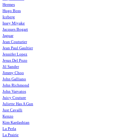
Hermes
Hugo Boss
Iceberg
Issey Miyake
Jacques Bogart
Jaguar
Jean Couturier
Jean Paul Gaultier
Jennifer Lopez
Jesus Del Pozo
Jil Sander
Jimmy Choo
John Galliano
John Richmond
John Varvatos
Juicy Couture
Juliette Has A Gun
Just Cavalli
Kenzo
Kim Kardashian
La Perla
La Prairie