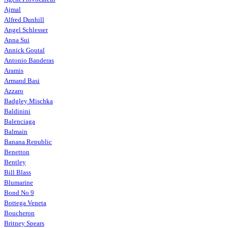
Ajmal
Alfred Dunhill
Angel Schlesser
Anna Sui
Annick Goutal
Antonio Banderas
Aramis
Armand Basi
Azzaro
Badgley Mischka
Baldinini
Balenciaga
Balmain
Banana Republic
Benetton
Bentley
Bill Blass
Blumarine
Bond No 9
Bottega Veneta
Boucheron
Britney Spears