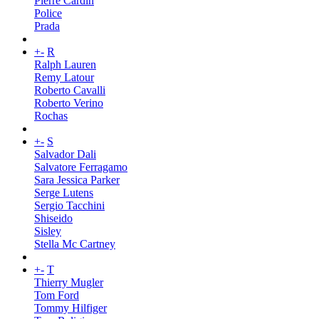
Pierre Cardin
Police
Prada
+
-
R
Ralph Lauren
Remy Latour
Roberto Cavalli
Roberto Verino
Rochas
+
-
S
Salvador Dali
Salvatore Ferragamo
Sara Jessica Parker
Serge Lutens
Sergio Tacchini
Shiseido
Sisley
Stella Mc Cartney
+
-
T
Thierry Mugler
Tom Ford
Tommy Hilfiger