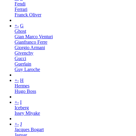
Fendi
Ferrari
Franck Oliver
+
-
G
Ghost
Gian Marco Venturi
Gianfranco Ferre
Giorgio Armani
Givenchy
Gucci
Guerlain
Guy Laroche
+
-
H
Hermes
Hugo Boss
+
-
I
Iceberg
Issey Miyake
+
-
J
Jacques Bogart
Jaguar