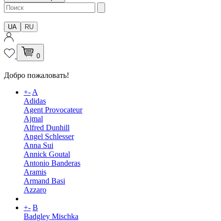
UA
RU
0
Добро пожаловать!
+
-
A
Adidas
Agent Provocateur
Ajmal
Alfred Dunhill
Angel Schlesser
Anna Sui
Annick Goutal
Antonio Banderas
Aramis
Armand Basi
Azzaro
+
-
B
Badgley Mischka