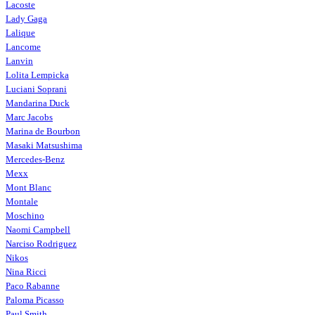
Lacoste
Lady Gaga
Lalique
Lancome
Lanvin
Lolita Lempicka
Luciani Soprani
Mandarina Duck
Marc Jacobs
Marina de Bourbon
Masaki Matsushima
Mercedes-Benz
Mexx
Mont Blanc
Montale
Moschino
Naomi Campbell
Narciso Rodriguez
Nikos
Nina Ricci
Paco Rabanne
Paloma Picasso
Paul Smith