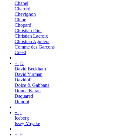
Chanel
Charriol
Chevignon
Chloe
Chopard
Christian Dior
Christian Lacroix
Christina Aguilera
Comme des Garcons
Creed
+
-
D
David Beckham
David Yurman
Davidoff
Dolce & Gabbana
Donna Karan
Dsquared
Dupont
+
-
I
Iceberg
Issey Miyake
+
-
F