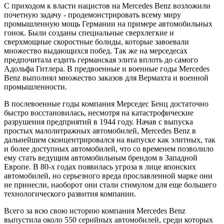
С приходом к власти нацистов на Mercedes Benz возложили
почетную задачу - продемонстрировать всему миру
промышленную мощь Германии на примере автомобильных
гонок. Были созданы специальные сверхлегкие и
сверхмощные скоростные болиды, которые завоевали
множество выдающихся побед. Так же на мерседесах
предпочитала ездить германская элита вплоть до самого
Адольфа Гитлера. В предвоенные и военные годы Mercedes
Benz выполнял множество заказов для Вермахта и военной
промышленности.
В послевоенные годы компания Мерседес Бенц достаточно
быстро восстановилась, несмотря на катастрофические
разрушения предприятий в 1944 году. Начав с выпуска
простых малолитражных автомобилей, Mercedes Benz в
дальнейшем сконцентрировался на выпуске как элитных, так
и более доступных автомобилей, что со временем позволило
ему стать ведущим автомобильным брендом в Западной
Европе. В 80-х годах появилась угроза в лице японских
автомобилей, но серьезного вреда прославленной марке они
не принесли, наоборот они стали стимулом для еще большего
технологического развития компании.
Всего за всю свою историю компания Mercedes Benz
выпустила около 550 серийных автомобилей, среди которых