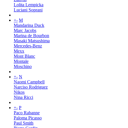
Lolita Lempicka
Luciani Soprani
+
-
M
Mandarina Duck
Marc Jacobs
Marina de Bourbon
Masaki Matsushima
Mercedes-Benz
Mexx
Mont Blanc
Montale
Moschino
+
-
N
Naomi Campbell
Narciso Rodriguez
Nikos
Nina Ricci
+
-
P
Paco Rabanne
Paloma Picasso
Paul Smith