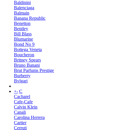
Baldinini
Balenciaga
Balmain
Banana Republic
Benetton
Bentley
Bill Blass
Blumarine
Bond No 9
Bottega Veneta
Boucheron
Britney Spears
Bruno Banani
Brut Parfums Prestige
Burberry
Bvlgari
+
-
C
Cacharel
Cafe-Cafe
Calvin Klein
Canali
Carolina Herrera
Cartier
Cerruti