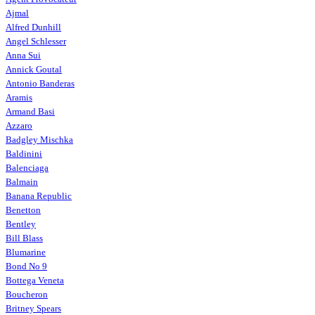
Ajmal
Alfred Dunhill
Angel Schlesser
Anna Sui
Annick Goutal
Antonio Banderas
Aramis
Armand Basi
Azzaro
Badgley Mischka
Baldinini
Balenciaga
Balmain
Banana Republic
Benetton
Bentley
Bill Blass
Blumarine
Bond No 9
Bottega Veneta
Boucheron
Britney Spears