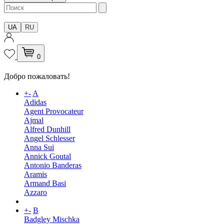
UA
RU
0
Добро пожаловать!
+
-
A
Adidas
Agent Provocateur
Ajmal
Alfred Dunhill
Angel Schlesser
Anna Sui
Annick Goutal
Antonio Banderas
Aramis
Armand Basi
Azzaro
+
-
B
Badgley Mischka