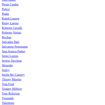
Pierre Cardin
Police
Prada
Ralph Lauren
Remy Latour
Roberto Cavalli
Roberto Verino
Rochas
Salvador Dali
Salvatore Ferragamo
Sara Jessica Parker
Serge Lutens
Sergio Tacchini
Shiseido
Sisley
Stella Mc Cartney
Thierry Mugler
Tom Ford
Tommy Hilfiger
True Religion
Trussardi
Valentino