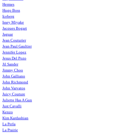
Hermes
Hugo Boss
Iceberg
Issey Miyake
Jacques Bogart
Jaguar
Jean Couturier
Jean Paul Gaultier
Jennifer Lopez
Jesus Del Pozo
Jil Sander
Jimmy Choo
John Galliano
John Richmond
John Varvatos
Juicy Couture
Juliette Has A Gun
Just Cavalli
Kenzo
Kim Kardashian
La Perla
La Prairie