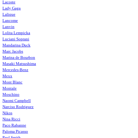
Lacoste
Lady Gaga
Lalique
Lancome
Lanvin
Lolita Lempicka
Luciani Soprani
Mandarina Duck
Marc Jacobs
Marina de Bourbon
Masaki Matsushima
Mercedes-Benz
Mexx
Mont Blanc
Montale
Moschino
Naomi Campbell
Narciso Rodriguez
Nikos
Nina Ricci
Paco Rabanne
Paloma Picasso
Paul Smith