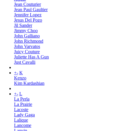
Jean Couturier
Jean Paul Gaultier
Jennifer Lopez
Jesus Del Pozo
Jil Sander
Jimmy Choo
John Galliano
John Richmond
John Varvatos
Juicy Couture
Juliette Has A Gun
Just Cavalli
+
-
K
Kenzo
Kim Kardashian
+
-
L
La Perla
La Prairie
Lacoste
Lady Gaga
Lalique
Lancome
Lanvin