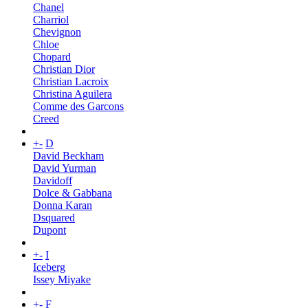
Chanel
Charriol
Chevignon
Chloe
Chopard
Christian Dior
Christian Lacroix
Christina Aguilera
Comme des Garcons
Creed
+
-
D
David Beckham
David Yurman
Davidoff
Dolce & Gabbana
Donna Karan
Dsquared
Dupont
+
-
I
Iceberg
Issey Miyake
+
-
F