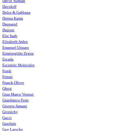
David Yurman
Davidoff
Dolce & Gabbana
Donna Karan
Dsquared
Dupont
Elie Saab
Elizabeth Arden
Emanuel Ungaro
Ermenegildo Zegna
Escada
Escentric Molecules
Fendi
Ferrari
Franck Oliver
Ghost
Gian Marco Venturi
Gianfranco Ferre
Giorgio Armani
Givenchy
Gucci
Guerlain
Guy Laroche