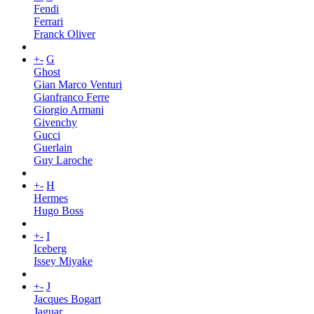
Fendi
Ferrari
Franck Oliver
+
-
G
Ghost
Gian Marco Venturi
Gianfranco Ferre
Giorgio Armani
Givenchy
Gucci
Guerlain
Guy Laroche
+
-
H
Hermes
Hugo Boss
+
-
I
Iceberg
Issey Miyake
+
-
J
Jacques Bogart
Jaguar