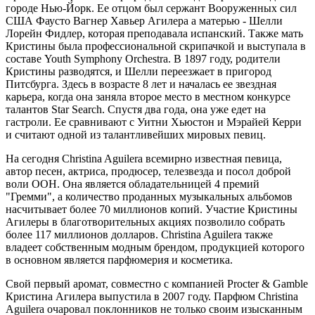
городе Нью-Йорк. Ее отцом был сержант Вооруженных сил
США Фаусто Вагнер Хавьер Агилера а матерью - Шелли
Лорейн Фидлер, которая преподавала испанский. Также мать
Кристины была профессиональной скрипачкой и выступала в
составе Youth Symphony Orchestra. В 1897 году, родители
Кристины разводятся, и Шелли переезжает в пригород
Питсбурга. Здесь в возрасте 8 лет и началась ее звездная
карьера, когда она заняла второе место в местном конкурсе
талантов Star Search. Спустя два года, она уже едет на
гастроли. Ее сравнивают с Уитни Хьюстон и Мэрайей Керри
и считают одной из талантливейших мировых певиц.
На сегодня Christina Aguilera всемирно известная певица,
автор песен, актриса, продюсер, телезвезда и посол доброй
воли ООН. Она является обладательницей 4 премий
"Гремми", а количество проданных музыкальных альбомов
насчитывает более 70 миллионов копий. Участие Кристины
Агилеры в благотворительных акциях позволило собрать
более 117 миллионов долларов. Christina Aguilera также
владеет собственным модным брендом, продукцией которого
в основном является парфюмерия и косметика.
Свой первый аромат, совместно с компанией Procter & Gamble
Кристина Агилера выпустила в 2007 году. Парфюм Christina
Aguilera очаровал поклонников не только своим изысканным