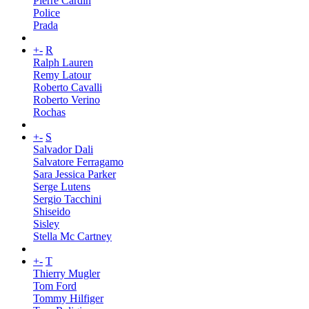
Pierre Cardin
Police
Prada
+
-
R
Ralph Lauren
Remy Latour
Roberto Cavalli
Roberto Verino
Rochas
+
-
S
Salvador Dali
Salvatore Ferragamo
Sara Jessica Parker
Serge Lutens
Sergio Tacchini
Shiseido
Sisley
Stella Mc Cartney
+
-
T
Thierry Mugler
Tom Ford
Tommy Hilfiger