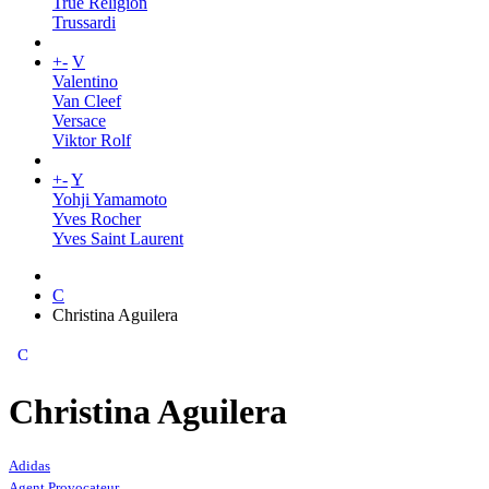
True Religion
Trussardi
+
-
V
Valentino
Van Cleef
Versace
Viktor Rolf
+
-
Y
Yohji Yamamoto
Yves Rocher
Yves Saint Laurent
C
Christina Aguilera
C
Christina Aguilera
Adidas
Agent Provocateur