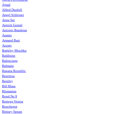
Ajmal
Alfred Dunhill
Angel Schlesser
Anna Sui
Annick Goutal
Antonio Banderas
Aramis
Armand Basi
Azzaro
Badgley Mischka
Baldinini
Balenciaga
Balmain
Banana Republic
Benetton
Bentley
Bill Blass
Blumarine
Bond No 9
Bottega Veneta
Boucheron
Britney Spears