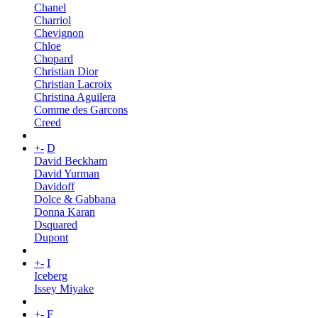
Chanel
Charriol
Chevignon
Chloe
Chopard
Christian Dior
Christian Lacroix
Christina Aguilera
Comme des Garcons
Creed
+
-
D
David Beckham
David Yurman
Davidoff
Dolce & Gabbana
Donna Karan
Dsquared
Dupont
+
-
I
Iceberg
Issey Miyake
+
-
F