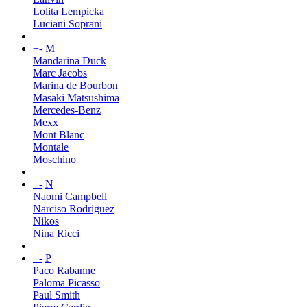
Lolita Lempicka
Luciani Soprani
+
-
M
Mandarina Duck
Marc Jacobs
Marina de Bourbon
Masaki Matsushima
Mercedes-Benz
Mexx
Mont Blanc
Montale
Moschino
+
-
N
Naomi Campbell
Narciso Rodriguez
Nikos
Nina Ricci
+
-
P
Paco Rabanne
Paloma Picasso
Paul Smith