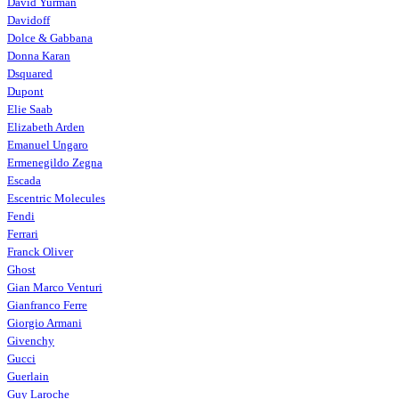
David Yurman
Davidoff
Dolce & Gabbana
Donna Karan
Dsquared
Dupont
Elie Saab
Elizabeth Arden
Emanuel Ungaro
Ermenegildo Zegna
Escada
Escentric Molecules
Fendi
Ferrari
Franck Oliver
Ghost
Gian Marco Venturi
Gianfranco Ferre
Giorgio Armani
Givenchy
Gucci
Guerlain
Guy Laroche