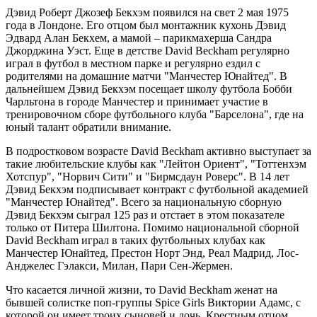
Дэвид Роберт Джозеф Бекхэм появился на свет 2 мая 1975
года в Лондоне. Его отцом был монтажник кухонь Дэвид
Эдвард Алан Бекхем, а мамой – парикмахерша Сандра
Джорджина Уэст. Еще в детстве David Beckham регулярно
играл в футбол в местном парке и регулярно ездил с
родителями на домашние матчи "Манчестер Юнайтед". В
дальнейшем Дэвид Бекхэм посещает школу футбола Бобби
Чарльтона в городе Манчестер и принимает участие в
тренировочном сборе футбольного клуба "Барселона", где на
юный талант обратили внимание.
В подростковом возрасте David Beckham активно выступает за
такие любительские клубы как "Лейтон Ориент", "Тоттенхэм
Хотспур", "Норвич Сити" и "Бирмсдаун Роверс". В 14 лет
Дэвид Бекхэм подписывает контракт с футбольной академией
"Манчестер Юнайтед". Всего за национальную сборную
Дэвид Бекхэм сыграл 125 раз и отстает в этом показателе
только от Питера Шилтона. Помимо национальной сборной
David Beckham играл в таких футбольных клубах как
Манчестер Юнайтед, Престон Норт Энд, Реал Мадрид, Лос-
Анджелес Гэлакси, Милан, Пари Сен-Жермен.
Что касается личной жизни, то David Beckham женат на
бывшей солистке поп-группы Spice Girls Виктории Адамс, с
которой он имеет троих сыновей и дочь. Крестным отцом