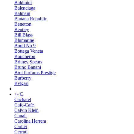
Baldinini
Balenciaga
Balmain
Banana Republic
Benetton
Bentley
Bill Blass
Blumarine
Bond No 9
Bottega Veneta
Boucheron
Britney Spears
Bruno Banani
Brut Parfums Prestige
Burberry
Bvlgari
+
-
C
Cacharel
Cafe-Cafe
Calvin Klein
Canali
Carolina Herrera
Cartier
Cerruti