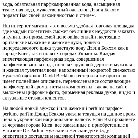
вода, обаятельная парфюмированная вода, насыщенная
туалетная вода, мужественный одеколон Дэвид Бекхэм
поразят Вас своей лаконичностью и стилем.
Нш интернет магазин - это весьма удобная торговая площадка,
где каждый посетитель сможет без лишних неудобств заказать
и купить по приемлемой цене online онлайн настоящие
британские мужские и женские духи, полную
непередаваемого шика туалетную воду Дэвид Бекхэм как в
городе Киев, так и по всех городах Украины. Каждая
впечатляющая парфюмерная вода, совершенная
парфюмированная вода, полная чарующей дерзости мужская
и женская туалетная вода, наполненный искристой свежестью
мужской одеколон David Beckham тестер или же оригинал
имеет полнейшее описание, перечислены все составляющие
парфюмерный аромат ноты и компоненты, так же на сайте
выложены цифровые фото, фирменная реклама духов, видео и
актуальные отзывы клиентов.
На любой новый мужской или женский perfums парфюм
perfume parf?m Дэвид Бекхэм указана текущая на данное время
цена в украинской национальной валюте. Если Вы проживете
за чертами города Киев, все заказанные и приобретенные в
магазине De-Parfum мужские и женские духи будут
оперативно доставлены надежной транспортной компанией