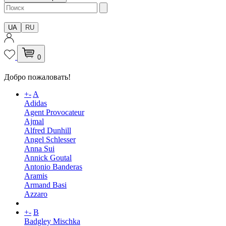
UA
RU
0
Добро пожаловать!
+
-
A
Adidas
Agent Provocateur
Ajmal
Alfred Dunhill
Angel Schlesser
Anna Sui
Annick Goutal
Antonio Banderas
Aramis
Armand Basi
Azzaro
+
-
B
Badgley Mischka