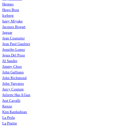
Hermes
Hugo Boss
Iceberg
Issey Miyake
Jacques Bogart
Jaguar
Jean Couturier
Jean Paul Gaultier
Jennifer Lopez
Jesus Del Pozo
Jil Sander
Jimmy Choo
John Galliano
John Richmond
John Varvatos
Juicy Couture
Juliette Has A Gun
Just Cavalli
Kenzo
Kim Kardashian
La Perla
La Prairie