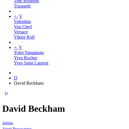
True Religion
Trussardi
+
-
V
Valentino
Van Cleef
Versace
Viktor Rolf
+
-
Y
Yohji Yamamoto
Yves Rocher
Yves Saint Laurent
D
David Beckham
D
David Beckham
Adidas
Agent Provocateur