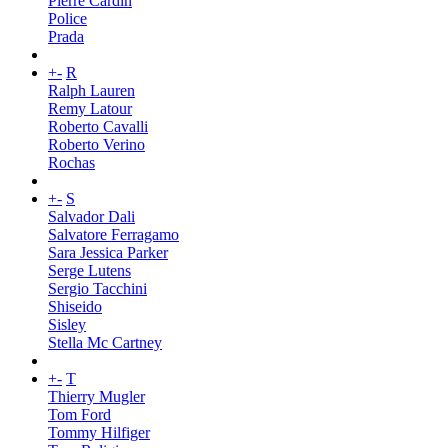
Pierre Cardin
Police
Prada
+
-
R
Ralph Lauren
Remy Latour
Roberto Cavalli
Roberto Verino
Rochas
+
-
S
Salvador Dali
Salvatore Ferragamo
Sara Jessica Parker
Serge Lutens
Sergio Tacchini
Shiseido
Sisley
Stella Mc Cartney
+
-
T
Thierry Mugler
Tom Ford
Tommy Hilfiger