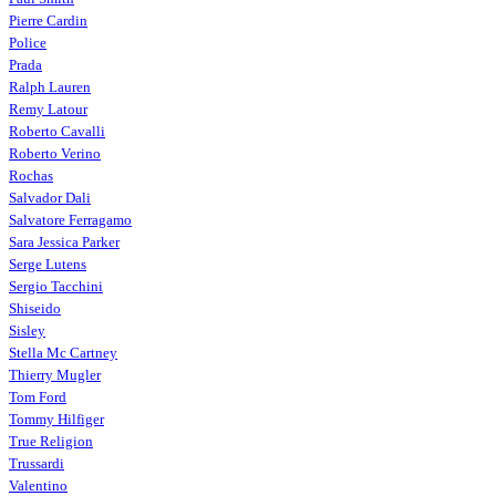
Pierre Cardin
Police
Prada
Ralph Lauren
Remy Latour
Roberto Cavalli
Roberto Verino
Rochas
Salvador Dali
Salvatore Ferragamo
Sara Jessica Parker
Serge Lutens
Sergio Tacchini
Shiseido
Sisley
Stella Mc Cartney
Thierry Mugler
Tom Ford
Tommy Hilfiger
True Religion
Trussardi
Valentino