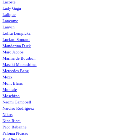
Lacoste
Lady Gaga
Lalique
Lancome
Lanvin
Lolita Lempicka
Luciani Soprani
Mandarina Duck
Marc Jacobs
Marina de Bourbon
Masaki Matsushima
Mercedes-Benz
Mexx
Mont Blanc
Montale
Moschino
Naomi Campbell
Narciso Rodriguez
Nikos
Nina Ricci
Paco Rabanne
Paloma Picasso
Paul Smith