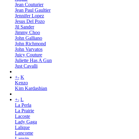
Jean Couturier
Jean Paul Gaultier
Jennifer Lopez
Jesus Del Pozo
Jil Sander
Jimmy Choo
John Galliano
John Richmond
John Varvatos
Juicy Couture
Juliette Has A Gun
Just Cavalli
+
-
K
Kenzo
Kim Kardashian
+
-
L
La Perla
La Prairie
Lacoste
Lady Gaga
Lalique
Lancome
Lanvin