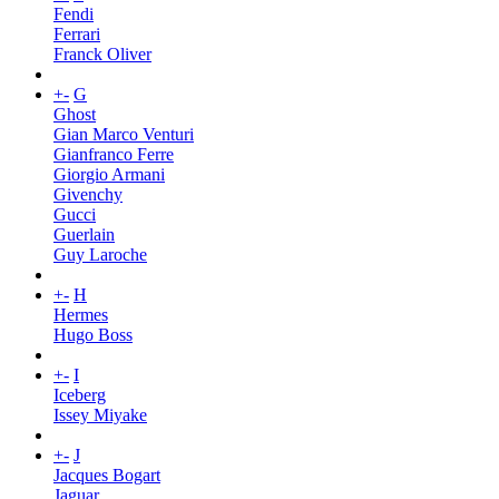
Fendi
Ferrari
Franck Oliver
+
-
G
Ghost
Gian Marco Venturi
Gianfranco Ferre
Giorgio Armani
Givenchy
Gucci
Guerlain
Guy Laroche
+
-
H
Hermes
Hugo Boss
+
-
I
Iceberg
Issey Miyake
+
-
J
Jacques Bogart
Jaguar