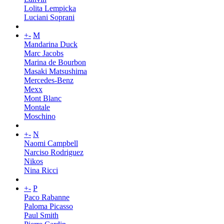
Lolita Lempicka
Luciani Soprani
+
-
M
Mandarina Duck
Marc Jacobs
Marina de Bourbon
Masaki Matsushima
Mercedes-Benz
Mexx
Mont Blanc
Montale
Moschino
+
-
N
Naomi Campbell
Narciso Rodriguez
Nikos
Nina Ricci
+
-
P
Paco Rabanne
Paloma Picasso
Paul Smith