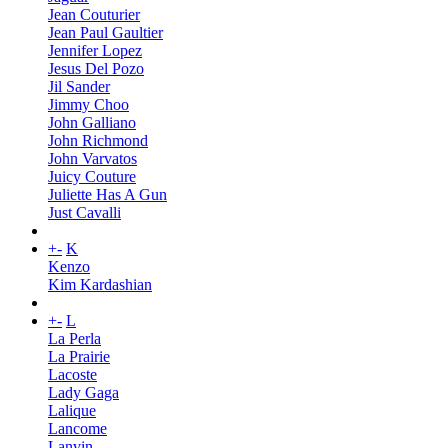
Jean Couturier
Jean Paul Gaultier
Jennifer Lopez
Jesus Del Pozo
Jil Sander
Jimmy Choo
John Galliano
John Richmond
John Varvatos
Juicy Couture
Juliette Has A Gun
Just Cavalli
+
-
K
Kenzo
Kim Kardashian
+
-
L
La Perla
La Prairie
Lacoste
Lady Gaga
Lalique
Lancome
Lanvin