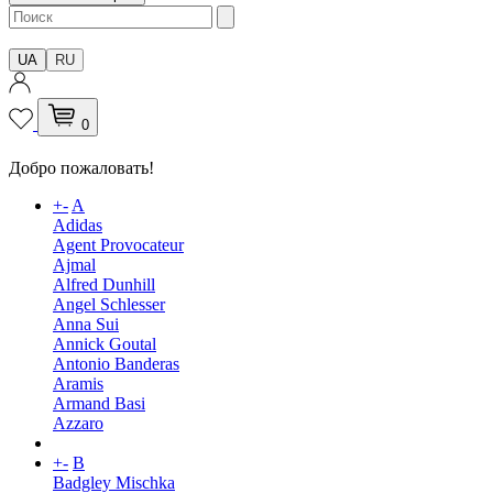
UA
RU
0
Добро пожаловать!
+
-
A
Adidas
Agent Provocateur
Ajmal
Alfred Dunhill
Angel Schlesser
Anna Sui
Annick Goutal
Antonio Banderas
Aramis
Armand Basi
Azzaro
+
-
B
Badgley Mischka