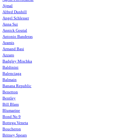
Ajmal
Alfred Dunhill
Angel Schlesser
Anna Sui
Annick Goutal
Antonio Banderas
Aramis
Armand Basi
Azzaro
Badgley Mischka
Baldinini
Balenciaga
Balmain
Banana Republic
Benetton
Bentley
Bill Blass
Blumarine
Bond No 9
Bottega Veneta
Boucheron
Britney Spears