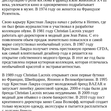
диссертацию о роли костюма в французской живописи XVІІІ
века, увлекается кино и одновременно подрабатывает
куратором в музее. В 1974 году он женится на Француазе
Розентиль.
Свою карьеру Кристиан Лакруа начал с работы в Hermes, где
он был фешн-журналистом и участвовал в разработке
коллекции обуви. В 1981 году Christian Lacroix уходит
работать арт-директором в модный дом Jean Patou. С его
появлением обьем продаж значительно повысился и самой
марке сопутствовал необычайный успех. В 1987 году
Кристиан Лакруа получает очень престижную премию CFDA,
как самый влиятельный дизайнер года и решается на
открытие собственного модного бренда. В этот же год была
представлена первая кутюрная коллекция, которая отличалась
необычайной красотой и экстравагантностью.
В 1989 году Christian Lacroix открывает свои первые бутики
во Франции, Швейцарии, Японии и Великобритании. В 1995
году Кристиан Лакруа создает молодежный бренд BAZAR и
запускает линейку джинсовой одежды. 2000-е годы были для
бренда Christian Lacroix весьма неудачными. В 2009 году
модный дом объявил о своем банкротстве. В 2010 году пост
креативного директора занял Саша Волкофф, который создает
только мужскую одежду, аксессуары и пытается расплатиться
с долгами бренда.