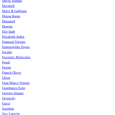
David Yurman
Davidoff
Dolce & Gabbana
Donna Karan
Dsquared
Dupont
Elie Saab
Elizabeth Arden
Emanuel Ungaro
Ermenegildo Zegna
Escada
Escentric Molecules
Fendi
Ferrari
Franck Oliver
Ghost
Gian Marco Venturi
Gianfranco Ferre
Giorgio Armani
Givenchy
Gucci
Guerlain
Guy Laroche