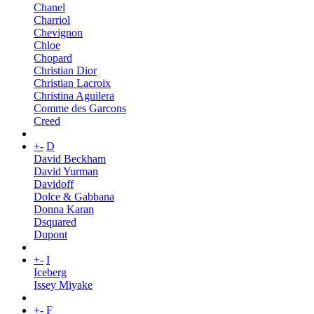
Chanel
Charriol
Chevignon
Chloe
Chopard
Christian Dior
Christian Lacroix
Christina Aguilera
Comme des Garcons
Creed
+
-
D
David Beckham
David Yurman
Davidoff
Dolce & Gabbana
Donna Karan
Dsquared
Dupont
+
-
I
Iceberg
Issey Miyake
+
-
F