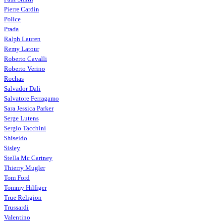
Pierre Cardin
Police
Prada
Ralph Lauren
Remy Latour
Roberto Cavalli
Roberto Verino
Rochas
Salvador Dali
Salvatore Ferragamo
Sara Jessica Parker
Serge Lutens
Sergio Tacchini
Shiseido
Sisley
Stella Mc Cartney
Thierry Mugler
Tom Ford
Tommy Hilfiger
True Religion
Trussardi
Valentino