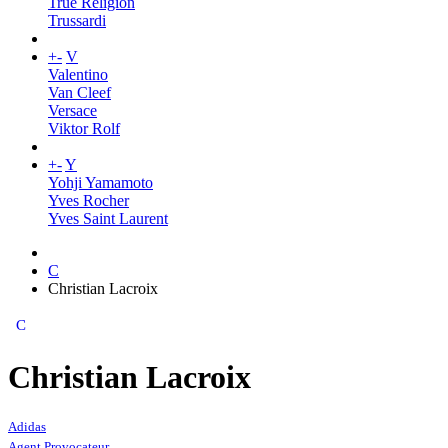
True Religion
Trussardi
+
-
V
Valentino
Van Cleef
Versace
Viktor Rolf
+
-
Y
Yohji Yamamoto
Yves Rocher
Yves Saint Laurent
C
Christian Lacroix
C
Christian Lacroix
Adidas
Agent Provocateur