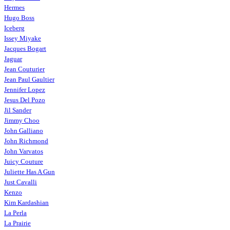
Hermes
Hugo Boss
Iceberg
Issey Miyake
Jacques Bogart
Jaguar
Jean Couturier
Jean Paul Gaultier
Jennifer Lopez
Jesus Del Pozo
Jil Sander
Jimmy Choo
John Galliano
John Richmond
John Varvatos
Juicy Couture
Juliette Has A Gun
Just Cavalli
Kenzo
Kim Kardashian
La Perla
La Prairie