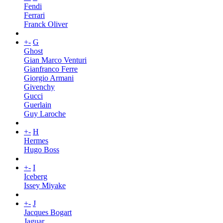
Fendi
Ferrari
Franck Oliver
+
-
G
Ghost
Gian Marco Venturi
Gianfranco Ferre
Giorgio Armani
Givenchy
Gucci
Guerlain
Guy Laroche
+
-
H
Hermes
Hugo Boss
+
-
I
Iceberg
Issey Miyake
+
-
J
Jacques Bogart
Jaguar