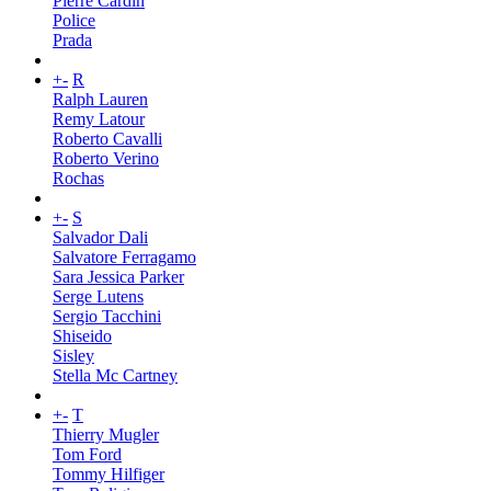
Pierre Cardin
Police
Prada
+
-
R
Ralph Lauren
Remy Latour
Roberto Cavalli
Roberto Verino
Rochas
+
-
S
Salvador Dali
Salvatore Ferragamo
Sara Jessica Parker
Serge Lutens
Sergio Tacchini
Shiseido
Sisley
Stella Mc Cartney
+
-
T
Thierry Mugler
Tom Ford
Tommy Hilfiger