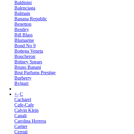
Baldinini
Balenciaga
Balmain
Banana Republic
Benetton
Bentley
Bill Blass
Blumarine
Bond No 9
Bottega Veneta
Boucheron
Britney Spears
Bruno Banani
Brut Parfums Prestige
Burberry
Bvlgari
+
-
C
Cacharel
Cafe-Cafe
Calvin Klein
Canali
Carolina Herrera
Cartier
Cerruti