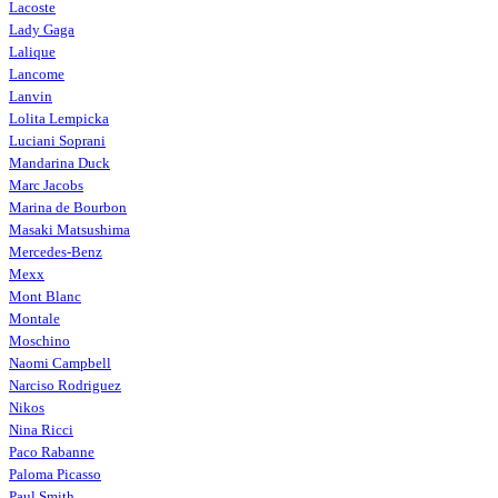
Lacoste
Lady Gaga
Lalique
Lancome
Lanvin
Lolita Lempicka
Luciani Soprani
Mandarina Duck
Marc Jacobs
Marina de Bourbon
Masaki Matsushima
Mercedes-Benz
Mexx
Mont Blanc
Montale
Moschino
Naomi Campbell
Narciso Rodriguez
Nikos
Nina Ricci
Paco Rabanne
Paloma Picasso
Paul Smith