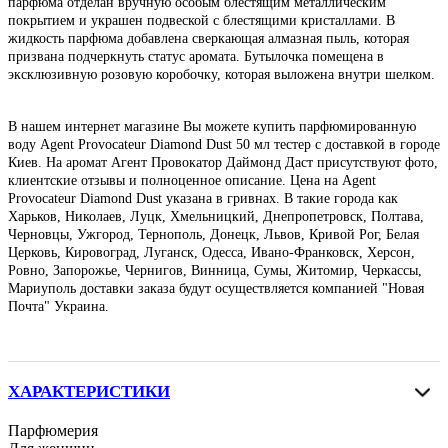
парфюма отделан вручную особым блестящим металлическим
покрытием и украшен подвеской с блестящими кристаллами. В
жидкость парфюма добавлена сверкающая алмазная пыль, которая
призвана подчеркнуть статус аромата. Бутылочка помещена в
эксклюзивную розовую коробочку, которая выложена внутри шелком.
В нашем интернет магазине Вы можете купить парфюмированную
воду Agent Provocateur Diamond Dust 50 мл тестер с доставкой в городе
Киев. На аромат Агент Провокатор Даймонд Даст присутствуют фото,
клиентские отзывы и полноценное описание. Цена на Agent
Provocateur Diamond Dust указана в гривнах. В такие города как
Харьков, Николаев, Луцк, Хмельницкий, Днепропетровск, Полтава,
Черновцы, Ужгород, Тернополь, Донецк, Львов, Кривой Рог, Белая
Церковь, Кировоград, Луганск, Одесса, Ивано-Франковск, Херсон,
Ровно, Запорожье, Чернигов, Винница, Сумы, Житомир, Черкассы,
Мариуполь доставки заказа будут осуществляется компанией "Новая
Почта" Украина.
ХАРАКТЕРИСТИКИ
Парфюмерия