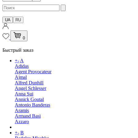
UA
RU
0
Быстрый заказ
+
-
A
Adidas
Agent Provocateur
Ajmal
Alfred Dunhill
Angel Schlesser
Anna Sui
Annick Goutal
Antonio Banderas
Aramis
Armand Basi
Azzaro
+
-
B