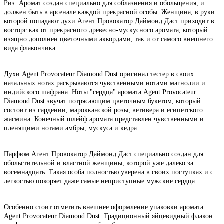
Риз. Аромат создан специально для соблазнения и обольщения, и
должен быть в арсенале каждой прекрасной особы. Женщина, в руки
которой попадают духи Агент Провокатор Даймонд Даст приходит в
восторг как от прекрасного древесно-мускусного аромата, который
изящно дополнен цветочными аккордами, так и от самого внешнего
вида флакончика.
Духи Agent Provocateur Diamond Dust оригинал тестер в своих
начальных нотах раскрываются чувственными нотами магнолии и
индийского шафрана. Ноты "сердца" аромата Agent Provocateur
Diamond Dust звучат потрясающим цветочным букетом, который
состоит из гардении, марокканской розы, ветивера и египетского
жасмина. Конечный шлейф аромата представлен чувственными и
пленящими нотами амбры, мускуса и кедра.
Парфюм Агент Провокатор Даймонд Даст специально создан для
обольстительной и властной женщины, которой уже далеко за
восемнадцать. Такая особа полностью уверена в своих поступках и с
легкостью покоряет даже самые неприступные мужские сердца.
Особенно стоит отметить внешнее оформление упаковки аромата
Agent Provocateur Diamond Dust. Традиционный яйцевидный флакон