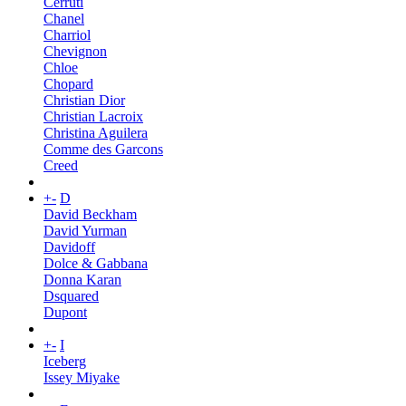
Cerruti
Chanel
Charriol
Chevignon
Chloe
Chopard
Christian Dior
Christian Lacroix
Christina Aguilera
Comme des Garcons
Creed
+
-
D
David Beckham
David Yurman
Davidoff
Dolce & Gabbana
Donna Karan
Dsquared
Dupont
+
-
I
Iceberg
Issey Miyake