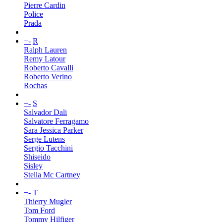
Pierre Cardin
Police
Prada
+
-
R
Ralph Lauren
Remy Latour
Roberto Cavalli
Roberto Verino
Rochas
+
-
S
Salvador Dali
Salvatore Ferragamo
Sara Jessica Parker
Serge Lutens
Sergio Tacchini
Shiseido
Sisley
Stella Mc Cartney
+
-
T
Thierry Mugler
Tom Ford
Tommy Hilfiger