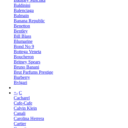
Badgley Mischka
Baldinini
Balenciaga
Balmain
Banana Republic
Benetton
Bentley
Bill Blass
Blumarine
Bond No 9
Bottega Veneta
Boucheron
Britney Spears
Bruno Banani
Brut Parfums Prestige
Burberry
Bvlgari
+
-
C
Cacharel
Cafe-Cafe
Calvin Klein
Canali
Carolina Herrera
Cartier