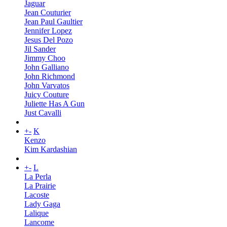
Jaguar
Jean Couturier
Jean Paul Gaultier
Jennifer Lopez
Jesus Del Pozo
Jil Sander
Jimmy Choo
John Galliano
John Richmond
John Varvatos
Juicy Couture
Juliette Has A Gun
Just Cavalli
+
-
K
Kenzo
Kim Kardashian
+
-
L
La Perla
La Prairie
Lacoste
Lady Gaga
Lalique
Lancome