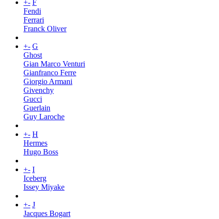
+
-
F
Fendi
Ferrari
Franck Oliver
+
-
G
Ghost
Gian Marco Venturi
Gianfranco Ferre
Giorgio Armani
Givenchy
Gucci
Guerlain
Guy Laroche
+
-
H
Hermes
Hugo Boss
+
-
I
Iceberg
Issey Miyake
+
-
J
Jacques Bogart