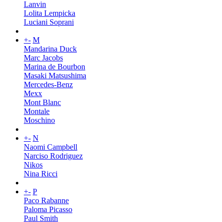
Lanvin
Lolita Lempicka
Luciani Soprani
+
-
M
Mandarina Duck
Marc Jacobs
Marina de Bourbon
Masaki Matsushima
Mercedes-Benz
Mexx
Mont Blanc
Montale
Moschino
+
-
N
Naomi Campbell
Narciso Rodriguez
Nikos
Nina Ricci
+
-
P
Paco Rabanne
Paloma Picasso
Paul Smith