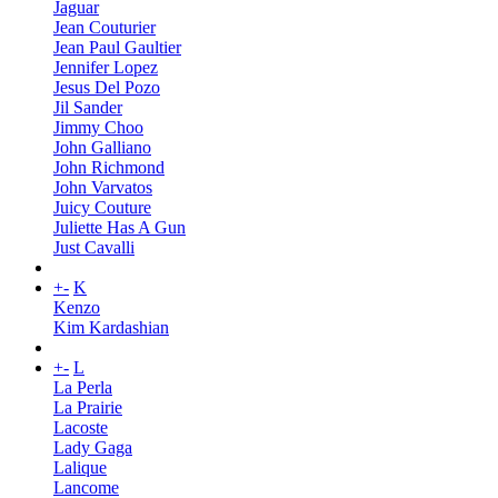
Jaguar
Jean Couturier
Jean Paul Gaultier
Jennifer Lopez
Jesus Del Pozo
Jil Sander
Jimmy Choo
John Galliano
John Richmond
John Varvatos
Juicy Couture
Juliette Has A Gun
Just Cavalli
+
-
K
Kenzo
Kim Kardashian
+
-
L
La Perla
La Prairie
Lacoste
Lady Gaga
Lalique
Lancome