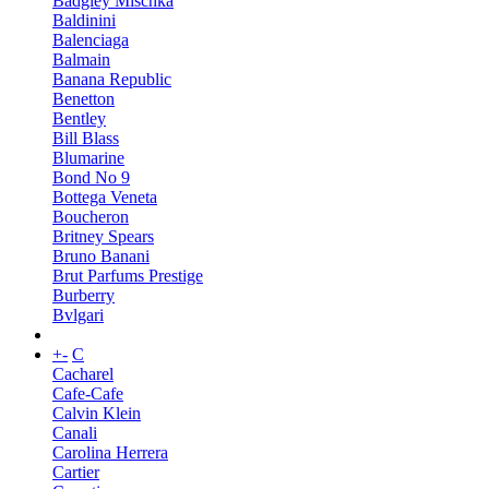
Badgley Mischka
Baldinini
Balenciaga
Balmain
Banana Republic
Benetton
Bentley
Bill Blass
Blumarine
Bond No 9
Bottega Veneta
Boucheron
Britney Spears
Bruno Banani
Brut Parfums Prestige
Burberry
Bvlgari
+
-
C
Cacharel
Cafe-Cafe
Calvin Klein
Canali
Carolina Herrera
Cartier