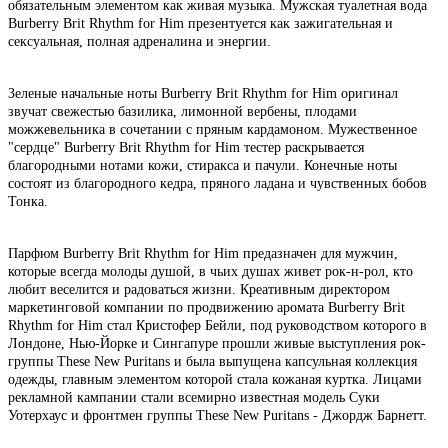
обязательным элементом как живая музыка. Мужская туалетная вода
Burberry Brit Rhythm for Him презентуется как зажигательная и
сексуальная, полная адреналина и энергии.
Зеленые начальные ноты Burberry Brit Rhythm for Him оригинал
звучат свежестью базилика, лимонной вербены, плодами
можжевельника в сочетании с пряным кардамоном. Мужественное
"сердце" Burberry Brit Rhythm for Him тестер раскрывается
благородными нотами кожи, стиракса и пачули. Конечные ноты
состоят из благородного кедра, пряного ладана и чувственных бобов
Тонка.
Парфюм Burberry Brit Rhythm for Him предазначен для мужчин,
которые всегда молоды душой, в чьих душах живет рок-н-рол, кто
любит веселится и радоваться жизни. Креативным директором
маркетинговой компании по продвижению аромата Burberry Brit
Rhythm for Him стал Кристофер Бейли, под руководством которого в
Лондоне, Нью-Йорке и Сингапуре прошли живые выступления рок-
группы These New Puritans и была выпущена капсульная коллекция
одежды, главным элементом которой стала кожаная куртка. Лицами
рекламной кампании стали всемирно известная модель Суки
Уотерхаус и фронтмен группы These New Puritans - Джордж Барнетт.