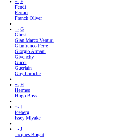
+
-
F
Fendi
Ferrari
Franck Oliver
+
-
G
Ghost
Gian Marco Venturi
Gianfranco Ferre
Giorgio Armani
Givenchy
Gucci
Guerlain
Guy Laroche
+
-
H
Hermes
Hugo Boss
+
-
I
Iceberg
Issey Miyake
+
-
J
Jacques Bogart