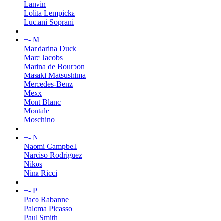
Lanvin
Lolita Lempicka
Luciani Soprani
+
-
M
Mandarina Duck
Marc Jacobs
Marina de Bourbon
Masaki Matsushima
Mercedes-Benz
Mexx
Mont Blanc
Montale
Moschino
+
-
N
Naomi Campbell
Narciso Rodriguez
Nikos
Nina Ricci
+
-
P
Paco Rabanne
Paloma Picasso
Paul Smith