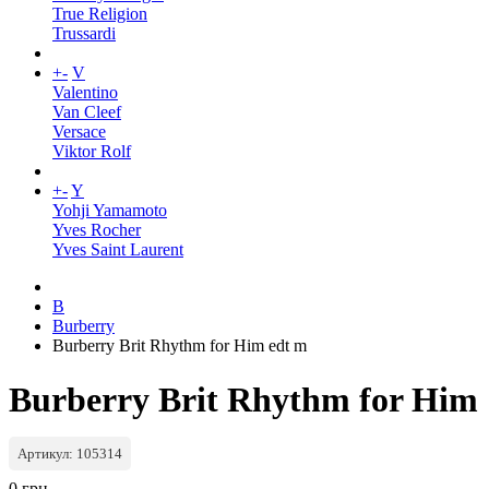
True Religion
Trussardi
+
-
V
Valentino
Van Cleef
Versace
Viktor Rolf
+
-
Y
Yohji Yamamoto
Yves Rocher
Yves Saint Laurent
B
Burberry
Burberry Brit Rhythm for Him edt m
Burberry Brit Rhythm for Him
Артикул: 105314
0 грн