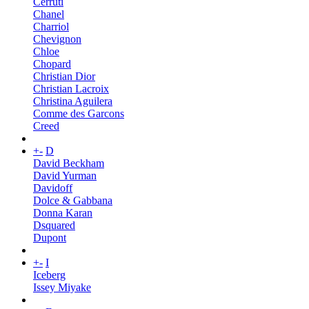
Cerruti
Chanel
Charriol
Chevignon
Chloe
Chopard
Christian Dior
Christian Lacroix
Christina Aguilera
Comme des Garcons
Creed
+
-
D
David Beckham
David Yurman
Davidoff
Dolce & Gabbana
Donna Karan
Dsquared
Dupont
+
-
I
Iceberg
Issey Miyake