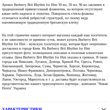
Аромат Burberry Brit Rhythm for Him 30 мл, 50 мл, 90 мл заключен в
традиционный прямоугольный флакончик, на котором отсутствуют
какие-либо надписи и этикетки. Поверхность стекла флакона
отличается особой ребристой структурой, по своему виду
напоминающую традиционную британскую клетку.
На этой страничке нашего интернет магазина каждый наш посетитель
в не зависимости от времени суток, может купить Burberry Brit
Rhythm for Him – мужскую туалетную воду, которая будет оперативно
доставлена в городе Киев. На Burberry Brit Rhythm for Him
присутствуют фото, полноценное описание и полезные клиентские
отзывы. Цена Burberry Brit Rhythm for Him указана в гривнах. В такие
города как Николаев, Луганск, Донецк, Кривой Рог, Одесса, Ровно,
Хмельницкий, Запорожье, Сумы, Чернигов, Херсон, Кировоград,
Черкассы, Ивано-Франковск, Днепропетровск, Полтава, Черновцы,
Харьков, Тернополь, Луцк, Белая Церковь, Винница, Житомир,
Львов, Ужгород, Мариуполь и т. д. доставка будет осуществляться на
представительство нашего транспортного партнера - компании "Новая
Почта" Украина.
ХАРАКТЕРИСТИКИ