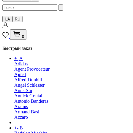
UA
RU
0
Быстрый заказ
+
-
A
Adidas
Agent Provocateur
Ajmal
Alfred Dunhill
Angel Schlesser
Anna Sui
Annick Goutal
Antonio Banderas
Aramis
Armand Basi
Azzaro
+
-
B