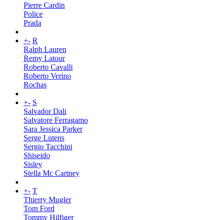
Pierre Cardin
Police
Prada
+
-
R
Ralph Lauren
Remy Latour
Roberto Cavalli
Roberto Verino
Rochas
+
-
S
Salvador Dali
Salvatore Ferragamo
Sara Jessica Parker
Serge Lutens
Sergio Tacchini
Shiseido
Sisley
Stella Mc Cartney
+
-
T
Thierry Mugler
Tom Ford
Tommy Hilfiger