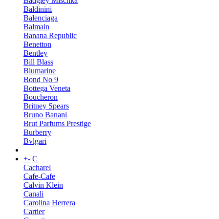
Badgley Mischka
Baldinini
Balenciaga
Balmain
Banana Republic
Benetton
Bentley
Bill Blass
Blumarine
Bond No 9
Bottega Veneta
Boucheron
Britney Spears
Bruno Banani
Brut Parfums Prestige
Burberry
Bvlgari
+
-
C
Cacharel
Cafe-Cafe
Calvin Klein
Canali
Carolina Herrera
Cartier