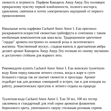
свежесть и игривость. Парфюм Кашарель Амур Амур Леу посвящен
прекрасному чувству первой влюбленности, полного восторга,
удивления, смятения и почти электрических ощущений от первого
прикосновения.
Начальные ноты парфюма Cacharel Amor Amor L Eau оригинал
раскрываются искристой свежестью грейпфрута в сочетании с таким
необычным компонентом как кока-кола. Традиционное цветочное
"сердце" аромата построено из нежной розы и экзотического
жасмина. Чувственный мускус, сладкая ваниль и драгоценная амбра
делают аромат Кашарель Амур Амур Леу полным по своему звучанию
и достаточно стойким для жаркого лета.
Рекомендуем купить Cacharel Amor Amor L Eau женскую туалетную
воду Киев перед началом летнего сезона, когда в жаре и суете
большого города так не хватает свежести и прохлады. Аромат
подойдет как для деловых совещаний и встреч, так и для походов на
работу, романтических прогулок и летнего отдыха на природе.
Туалетная вода Cacharel Amor Amor L`Eau 50 мл, 100 мл тестер
заключена в стандартный для этой серии ароматов флакончик
бирюзового цвета, увенчанного сверху стильным розовым спреем.