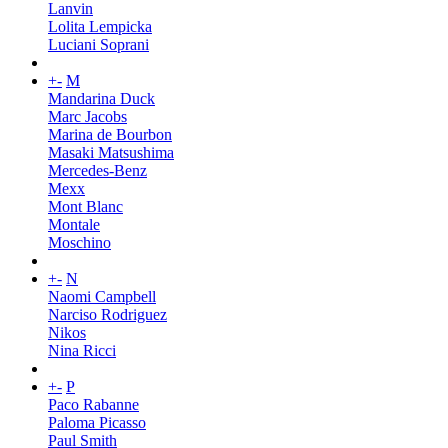
Lanvin
Lolita Lempicka
Luciani Soprani
+
-
M
Mandarina Duck
Marc Jacobs
Marina de Bourbon
Masaki Matsushima
Mercedes-Benz
Mexx
Mont Blanc
Montale
Moschino
+
-
N
Naomi Campbell
Narciso Rodriguez
Nikos
Nina Ricci
+
-
P
Paco Rabanne
Paloma Picasso
Paul Smith