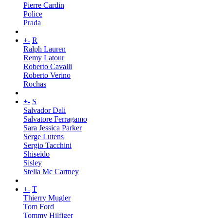
Pierre Cardin
Police
Prada
+
-
R
Ralph Lauren
Remy Latour
Roberto Cavalli
Roberto Verino
Rochas
+
-
S
Salvador Dali
Salvatore Ferragamo
Sara Jessica Parker
Serge Lutens
Sergio Tacchini
Shiseido
Sisley
Stella Mc Cartney
+
-
T
Thierry Mugler
Tom Ford
Tommy Hilfiger