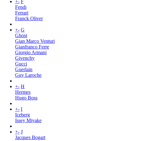
+
-
F
Fendi
Ferrari
Franck Oliver
+
-
G
Ghost
Gian Marco Venturi
Gianfranco Ferre
Giorgio Armani
Givenchy
Gucci
Guerlain
Guy Laroche
+
-
H
Hermes
Hugo Boss
+
-
I
Iceberg
Issey Miyake
+
-
J
Jacques Bogart