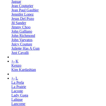
Jaguar
Jean Couturier
Jean Paul Gaultier
Jennifer Lopez
Jesus Del Pozo
Jil Sander
Jimmy Choo
John Galliano
John Richmond
John Varvatos
Juicy Couture
Juliette Has A Gun
Just Cavalli
+
-
K
Kenzo
Kim Kardashian
+
-
L
La Perla
La Prairie
Lacoste
Lady Gaga
Lalique
Lancome