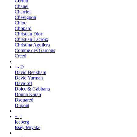
Cerruti
Chanel
Charriol
Chevignon
Chloe
Chopard
Christian Dior
Christian Lacroix
Christina Aguilera
Comme des Garcons
Creed
+
-
D
David Beckham
David Yurman
Davidoff
Dolce & Gabbana
Donna Karan
Dsquared
Dupont
+
-
I
Iceberg
Issey Miyake