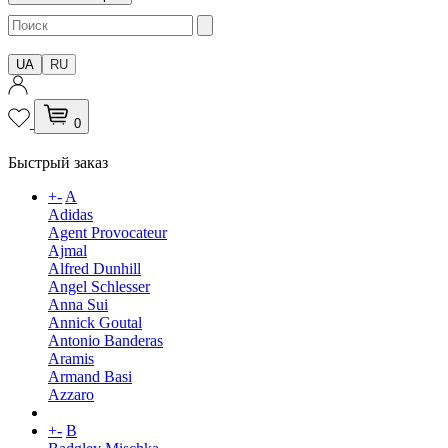
UA
RU
0
Быстрый заказ
+
-
A
Adidas
Agent Provocateur
Ajmal
Alfred Dunhill
Angel Schlesser
Anna Sui
Annick Goutal
Antonio Banderas
Aramis
Armand Basi
Azzaro
+
-
B