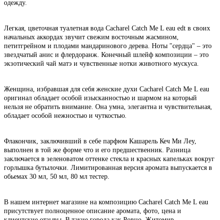
одежду.
Легкая, цветочная туалетная вода Cacharel Catch Me L eau edt в своих
начальных аккордах звучит свежим восточным жасмином,
петитгрейном и плодами мандаринового дерева. Ноты "сердца" – это
звездчатый анис и флердоранж. Конечный шлейф композиции – это
экзотический чай матэ и чувственные нотки животного мускуса.
Женщина, избравшая для себя женские духи Cacharel Catch Me L eau
оригинал обладает особой изысканностью и шармом на который
нельзя не обратить внимание. Она умна, элегантна и чувствительная,
обладает особой нежностью и чуткостью.
Флакончик, заключивший в себе парфюм Кашарель Кеч Ми Леу,
выполнен в той же форме что и его предшественник. Разница
заключается в зеленоватом оттенке стекла и красных капельках вокруг
горлышка бутылочки. Лимитированная версия аромата выпускается в
обьемах 30 мл, 50 мл, 80 мл тестер.
В нашем интернет магазине на композицию Cacharel Catch Me L eau
присутствует полноценное описание аромата, фото, цена и
клиентские отзывы. В такие города как Ровно, Житомир,