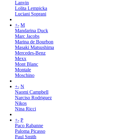
Lanvin
Lolita Lempicka
Luciani Soprani
+
-
M
Mandarina Duck
Marc Jacobs
Marina de Bourbon
Masaki Matsushima
Mercedes-Benz
Mexx
Mont Blanc
Montale
Moschino
+
-
N
Naomi Campbell
Narciso Rodriguez
Nikos
Nina Ricci
+
-
P
Paco Rabanne
Paloma Picasso
Paul Smith