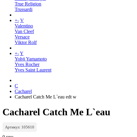
True Religion
Trussardi
+
-
V
Valentino
Van Cleef
Versace
Viktor Rolf
+
-
Y
Yohji Yamamoto
Yves Rocher
Yves Saint Laurent
C
Cacharel
Cacharel Catch Me L`eau edt w
Cacharel Catch Me L`eau
Артикул: 105610
0 грн