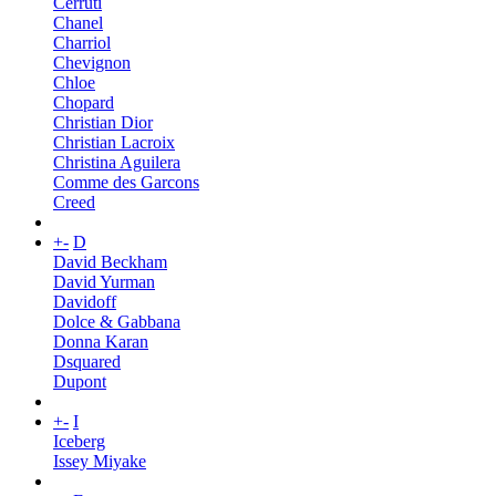
Cerruti
Chanel
Charriol
Chevignon
Chloe
Chopard
Christian Dior
Christian Lacroix
Christina Aguilera
Comme des Garcons
Creed
+
-
D
David Beckham
David Yurman
Davidoff
Dolce & Gabbana
Donna Karan
Dsquared
Dupont
+
-
I
Iceberg
Issey Miyake