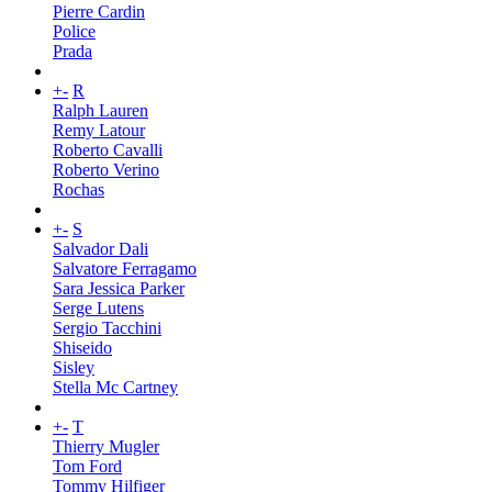
Pierre Cardin
Police
Prada
+
-
R
Ralph Lauren
Remy Latour
Roberto Cavalli
Roberto Verino
Rochas
+
-
S
Salvador Dali
Salvatore Ferragamo
Sara Jessica Parker
Serge Lutens
Sergio Tacchini
Shiseido
Sisley
Stella Mc Cartney
+
-
T
Thierry Mugler
Tom Ford
Tommy Hilfiger