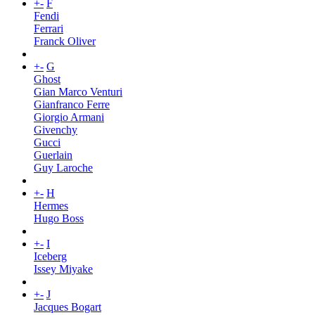
+
-
F
Fendi
Ferrari
Franck Oliver
+
-
G
Ghost
Gian Marco Venturi
Gianfranco Ferre
Giorgio Armani
Givenchy
Gucci
Guerlain
Guy Laroche
+
-
H
Hermes
Hugo Boss
+
-
I
Iceberg
Issey Miyake
+
-
J
Jacques Bogart