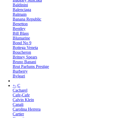
Badgley Mischka
Baldinini
Balenciaga
Balmain
Banana Republic
Benetton
Bentley
Bill Blass
Blumarine
Bond No 9
Bottega Veneta
Boucheron
Britney Spears
Bruno Banani
Brut Parfums Prestige
Burberry
Bvlgari
+
-
C
Cacharel
Cafe-Cafe
Calvin Klein
Canali
Carolina Herrera
Cartier