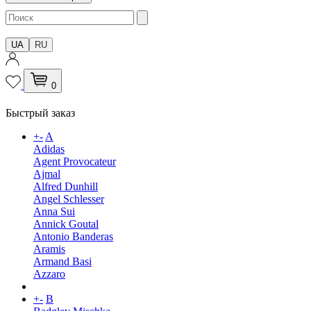
UA
RU
0
Быстрый заказ
+
-
A
Adidas
Agent Provocateur
Ajmal
Alfred Dunhill
Angel Schlesser
Anna Sui
Annick Goutal
Antonio Banderas
Aramis
Armand Basi
Azzaro
+
-
B