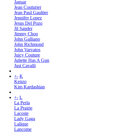
Jaguar
Jean Couturier
Jean Paul Gaultier
Jennifer Lopez
Jesus Del Pozo
Jil Sander
Jimmy Choo
John Galliano
John Richmond
John Varvatos
Juicy Couture
Juliette Has A Gun
Just Cavalli
+
-
K
Kenzo
Kim Kardashian
+
-
L
La Perla
La Prairie
Lacoste
Lady Gaga
Lalique
Lancome