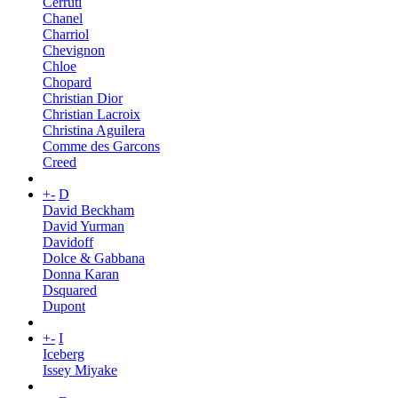
Cerruti
Chanel
Charriol
Chevignon
Chloe
Chopard
Christian Dior
Christian Lacroix
Christina Aguilera
Comme des Garcons
Creed
+
-
D
David Beckham
David Yurman
Davidoff
Dolce & Gabbana
Donna Karan
Dsquared
Dupont
+
-
I
Iceberg
Issey Miyake