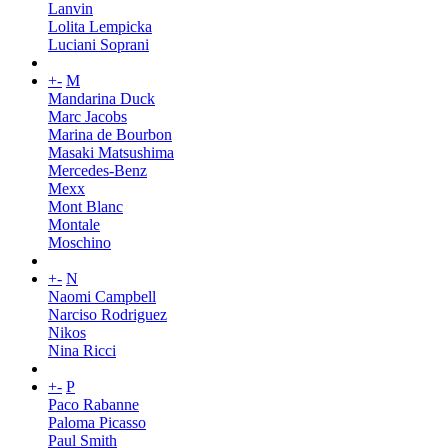
Lanvin
Lolita Lempicka
Luciani Soprani
+
-
M
Mandarina Duck
Marc Jacobs
Marina de Bourbon
Masaki Matsushima
Mercedes-Benz
Mexx
Mont Blanc
Montale
Moschino
+
-
N
Naomi Campbell
Narciso Rodriguez
Nikos
Nina Ricci
+
-
P
Paco Rabanne
Paloma Picasso
Paul Smith