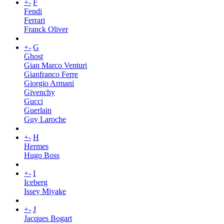
+
-
F
Fendi
Ferrari
Franck Oliver
+
-
G
Ghost
Gian Marco Venturi
Gianfranco Ferre
Giorgio Armani
Givenchy
Gucci
Guerlain
Guy Laroche
+
-
H
Hermes
Hugo Boss
+
-
I
Iceberg
Issey Miyake
+
-
J
Jacques Bogart