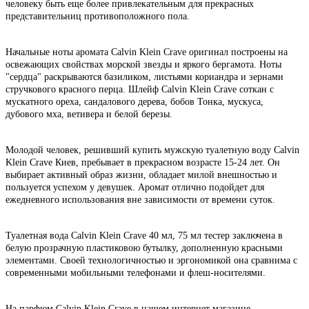
человеку быть еще более привлекательным для прекрасных
представительниц противоположного пола.
Начальные ноты аромата Calvin Klein Crave оригинал построены на
освежающих свойствах морской звезды и яркого бергамота. Ноты
"сердца" раскрываются базиликом, листьями кориандра и зернами
стручкового красного перца. Шлейф Calvin Klein Crave соткан с
мускатного ореха, сандалового дерева, бобов Тонка, мускуса,
дубового мха, ветивера и белой березы.
Молодой человек, решивший купить мужскую туалетную воду Calvin
Klein Crave Киев, пребывает в прекрасном возрасте 15-24 лет. Он
выбирает активный образ жизни, обладает милой внешностью и
пользуется успехом у девушек. Аромат отлично подойдет для
ежедневного использования вне зависимости от времени суток.
Туалетная вода Calvin Klein Crave 40 мл, 75 мл тестер заключена в
белую прозрачную пластиковою бутылку, дополненную красными
элементами. Своей технологичностью и эргономикой она сравнима с
современными мобильными телефонами и флеш-носителями.
На парфюм Calvin Klein Crave в нашем интернет магазине