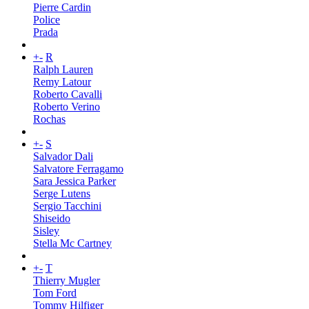
Pierre Cardin
Police
Prada
+
-
R
Ralph Lauren
Remy Latour
Roberto Cavalli
Roberto Verino
Rochas
+
-
S
Salvador Dali
Salvatore Ferragamo
Sara Jessica Parker
Serge Lutens
Sergio Tacchini
Shiseido
Sisley
Stella Mc Cartney
+
-
T
Thierry Mugler
Tom Ford
Tommy Hilfiger