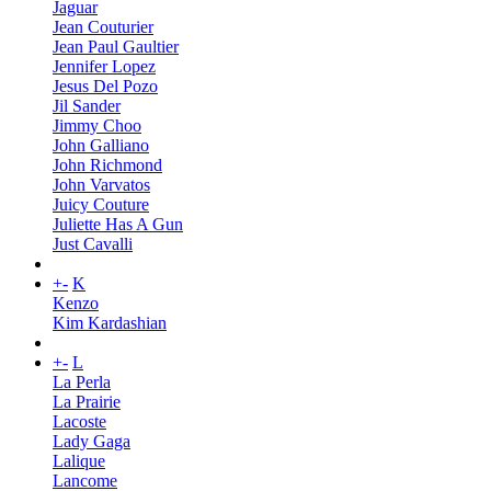
Jaguar
Jean Couturier
Jean Paul Gaultier
Jennifer Lopez
Jesus Del Pozo
Jil Sander
Jimmy Choo
John Galliano
John Richmond
John Varvatos
Juicy Couture
Juliette Has A Gun
Just Cavalli
+
-
K
Kenzo
Kim Kardashian
+
-
L
La Perla
La Prairie
Lacoste
Lady Gaga
Lalique
Lancome