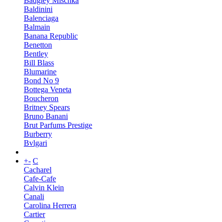
Badgley Mischka
Baldinini
Balenciaga
Balmain
Banana Republic
Benetton
Bentley
Bill Blass
Blumarine
Bond No 9
Bottega Veneta
Boucheron
Britney Spears
Bruno Banani
Brut Parfums Prestige
Burberry
Bvlgari
+
-
C
Cacharel
Cafe-Cafe
Calvin Klein
Canali
Carolina Herrera
Cartier