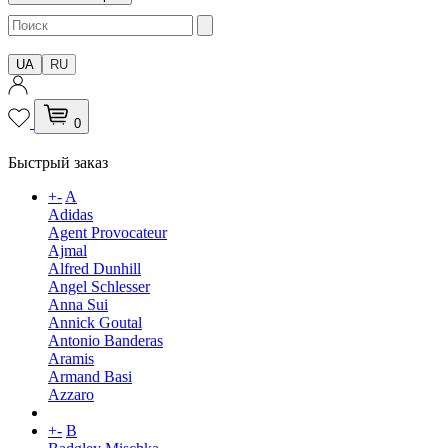
UA
RU
0
Быстрый заказ
+
-
A
Adidas
Agent Provocateur
Ajmal
Alfred Dunhill
Angel Schlesser
Anna Sui
Annick Goutal
Antonio Banderas
Aramis
Armand Basi
Azzaro
+
-
B