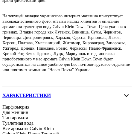
яркий фиолетовый цвет.
На текущей вкладке украинского интернет магазина присутствует
высококачественного фото, отзывы наших клиентов и описание
аромата на туалетную воду Calvin Klein Down Town. Цена указана в
гривнах. В такие города как Луганск, Винница, Сумы, Чернигов,
Черновцы, Днепропетровск, Харьков, Одесса, Тернополь, Львов,
Херсон, Полтава, Хмельницкий, Житомир, Кировоград, Запорожье,
Ужгород, Донецк, Николаев, Ровно, Черкассы, Ивано-Франковск,
Кривой Рог, Белая Церковь, Луцк, Мариуполь и т. д. доставка
приобретенного у нас аромата Calvin Klein Down Town будет
осуществляться на самое удобное для Вас почтово-грузовое отделение
или почтомат компании "Новая Почта" Украина.
ХАРАКТЕРИСТИКИ
Парфюмерия
Для женщин
Тип аромата
Туалетная вода
Все ароматы Calvin Klein
Calvin Klein Down Town edt