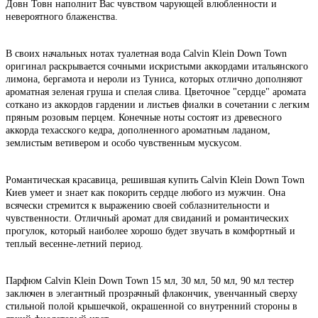
Довн Товн наполнит Вас чувством чарующей влюбленности и
невероятного блаженства.
В своих начальных нотах туалетная вода Calvin Klein Down Town
оригинал раскрывается сочными искристыми аккордами итальянского
лимона, бергамота и нероли из Туниса, которых отлично дополняют
ароматная зеленая груша и спелая слива. Цветочное "сердце" аромата
соткано из аккордов гардении и листьев фиалки в сочетании с легким
пряным розовым перцем. Конечные ноты состоят из древесного
аккорда техасского кедра, дополненного ароматным ладаном,
землистым ветивером и особо чувственным мускусом.
Романтическая красавица, решившая купить Calvin Klein Down Town
Киев умеет и знает как покорить сердце любого из мужчин. Она
всячески стремится к выражению своей соблазнительности и
чувственности. Отличный аромат для свиданий и романтических
прогулок, который наиболее хорошо будет звучать в комфортный и
теплый весенне-летний период.
Парфюм Calvin Klein Down Town 15 мл, 30 мл, 50 мл, 90 мл тестер
заключен в элегантный прозрачный флакончик, увенчанный сверху
стильной полой крышечкой, окрашенной со внутренний стороны в