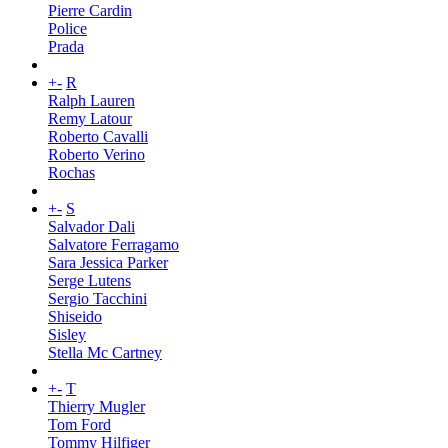
Pierre Cardin
Police
Prada
+
-
R
Ralph Lauren
Remy Latour
Roberto Cavalli
Roberto Verino
Rochas
+
-
S
Salvador Dali
Salvatore Ferragamo
Sara Jessica Parker
Serge Lutens
Sergio Tacchini
Shiseido
Sisley
Stella Mc Cartney
+
-
T
Thierry Mugler
Tom Ford
Tommy Hilfiger