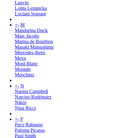
Lanvin
Lolita Lempicka
Luciani Soprani
+
-
M
Mandarina Duck
Marc Jacobs
Marina de Bourbon
Masaki Matsushima
Mercedes-Benz
Mexx
Mont Blanc
Montale
Moschino
+
-
N
Naomi Campbell
Narciso Rodriguez
Nikos
Nina Ricci
+
-
P
Paco Rabanne
Paloma Picasso
Paul Smith