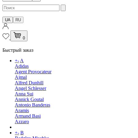
UA
RU
0
Быстрый заказ
+
-
A
Adidas
Agent Provocateur
Ajmal
Alfred Dunhill
Angel Schlesser
Anna Sui
Annick Goutal
Antonio Banderas
Aramis
Armand Basi
Azzaro
+
-
B