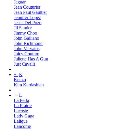
Jaguar
Jean Couturier
Jean Paul Gaultier
Jennifer Lopez
Jesus Del Pozo
Jil Sander
Jimmy Choo
John Galliano
John Richmond
John Varvatos
Juicy Couture
Juliette Has A Gun
Just Cavalli
+
-
K
Kenzo
Kim Kardashian
+
-
L
La Perla
La Prairie
Lacoste
Lady Gaga
Lalique
Lancome