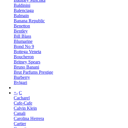
Badgley Mischka
Baldinini
Balenciaga
Balmain
Banana Republic
Benetton
Bentley
Bill Blass
Blumarine
Bond No 9
Bottega Veneta
Boucheron
Britney Spears
Bruno Banani
Brut Parfums Prestige
Burberry
Bvlgari
+
-
C
Cacharel
Cafe-Cafe
Calvin Klein
Canali
Carolina Herrera
Cartier