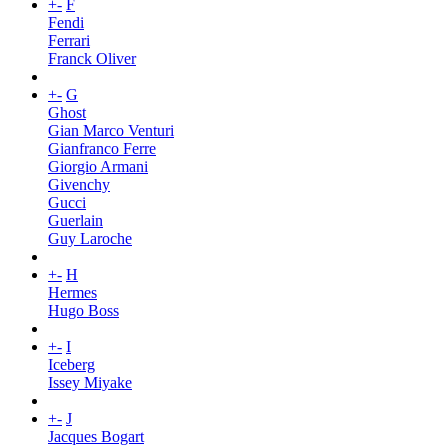
+
-
F
Fendi
Ferrari
Franck Oliver
+
-
G
Ghost
Gian Marco Venturi
Gianfranco Ferre
Giorgio Armani
Givenchy
Gucci
Guerlain
Guy Laroche
+
-
H
Hermes
Hugo Boss
+
-
I
Iceberg
Issey Miyake
+
-
J
Jacques Bogart