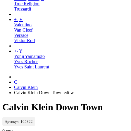
True Religion
Trussardi
+
-
V
Valentino
Van Cleef
Versace
Viktor Rolf
+
-
Y
Yohji Yamamoto
Yves Rocher
Yves Saint Laurent
C
Calvin Klein
Calvin Klein Down Town edt w
Calvin Klein Down Town
Артикул: 105822
0 грн