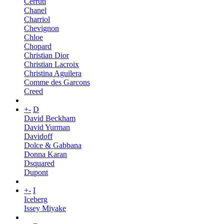
Cerruti
Chanel
Charriol
Chevignon
Chloe
Chopard
Christian Dior
Christian Lacroix
Christina Aguilera
Comme des Garcons
Creed
+
-
D
David Beckham
David Yurman
Davidoff
Dolce & Gabbana
Donna Karan
Dsquared
Dupont
+
-
I
Iceberg
Issey Miyake