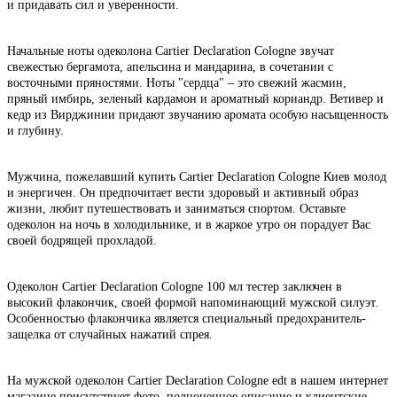
и придавать сил и уверенности.
Начальные ноты одеколона Cartier Declaration Cologne звучат
свежестью бергамота, апельсина и мандарина, в сочетании с
восточными пряностями. Ноты "сердца" – это свежий жасмин,
пряный имбирь, зеленый кардамон и ароматный кориандр. Ветивер и
кедр из Вирджинии придают звучанию аромата особую насыщенность
и глубину.
Мужчина, пожелавший купить Cartier Declaration Cologne Киев молод
и энергичен. Он предпочитает вести здоровый и активный образ
жизни, любит путешествовать и заниматься спортом. Оставьте
одеколон на ночь в холодильнике, и в жаркое утро он порадует Вас
своей бодрящей прохладой.
Одеколон Cartier Declaration Cologne 100 мл тестер заключен в
высокий флакончик, своей формой напоминающий мужской силуэт.
Особенностью флакончика является специальный предохранитель-
защелка от случайных нажатий спрея.
На мужской одеколон Cartier Declaration Cologne edt в нашем интернет
магазине присутствует фото, полноценное описание и клиентские