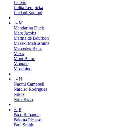
Lanvin
Lolita Lempicka
Luciani Soprani
+
-
M
Mandarina Duck
Marc Jacobs
Marina de Bourbon
Masaki Matsushima
Mercedes-Benz
Mexx
Mont Blanc
Montale
Moschino
+
-
N
Naomi Campbell
Narciso Rodriguez
Nikos
Nina Ricci
+
-
P
Paco Rabanne
Paloma Picasso
Paul Smith