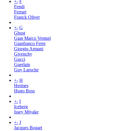
+
-
F
Fendi
Ferrari
Franck Oliver
+
-
G
Ghost
Gian Marco Venturi
Gianfranco Ferre
Giorgio Armani
Givenchy
Gucci
Guerlain
Guy Laroche
+
-
H
Hermes
Hugo Boss
+
-
I
Iceberg
Issey Miyake
+
-
J
Jacques Bogart