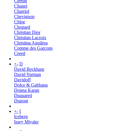
Cerruti
Chanel
Charriol
Chevignon
Chloe
Chopard
Christian Dior
Christian Lacroix
Christina Aguilera
Comme des Garcons
Creed
+
-
D
David Beckham
David Yurman
Davidoff
Dolce & Gabbana
Donna Karan
Dsquared
Dupont
+
-
I
Iceberg
Issey Miyake