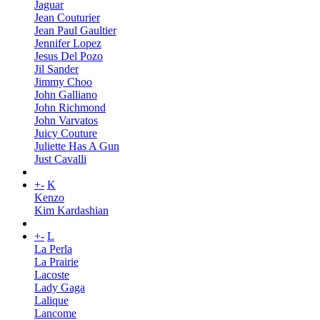
Jaguar
Jean Couturier
Jean Paul Gaultier
Jennifer Lopez
Jesus Del Pozo
Jil Sander
Jimmy Choo
John Galliano
John Richmond
John Varvatos
Juicy Couture
Juliette Has A Gun
Just Cavalli
+
-
K
Kenzo
Kim Kardashian
+
-
L
La Perla
La Prairie
Lacoste
Lady Gaga
Lalique
Lancome