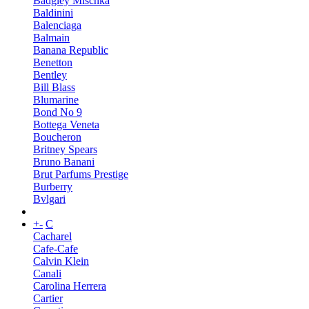
Badgley Mischka
Baldinini
Balenciaga
Balmain
Banana Republic
Benetton
Bentley
Bill Blass
Blumarine
Bond No 9
Bottega Veneta
Boucheron
Britney Spears
Bruno Banani
Brut Parfums Prestige
Burberry
Bvlgari
+
-
C
Cacharel
Cafe-Cafe
Calvin Klein
Canali
Carolina Herrera
Cartier