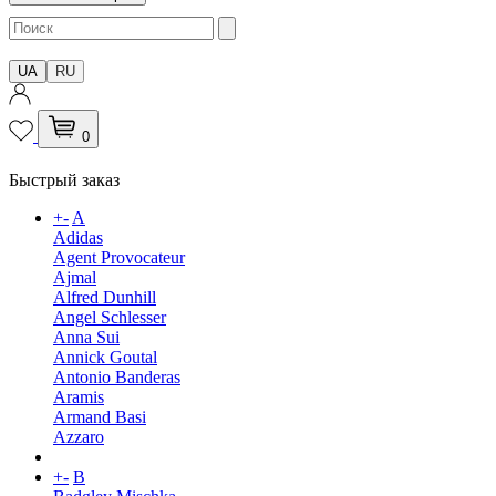
UA
RU
0
Быстрый заказ
+
-
A
Adidas
Agent Provocateur
Ajmal
Alfred Dunhill
Angel Schlesser
Anna Sui
Annick Goutal
Antonio Banderas
Aramis
Armand Basi
Azzaro
+
-
B