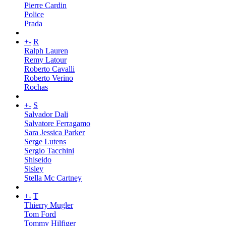
Pierre Cardin
Police
Prada
+
-
R
Ralph Lauren
Remy Latour
Roberto Cavalli
Roberto Verino
Rochas
+
-
S
Salvador Dali
Salvatore Ferragamo
Sara Jessica Parker
Serge Lutens
Sergio Tacchini
Shiseido
Sisley
Stella Mc Cartney
+
-
T
Thierry Mugler
Tom Ford
Tommy Hilfiger