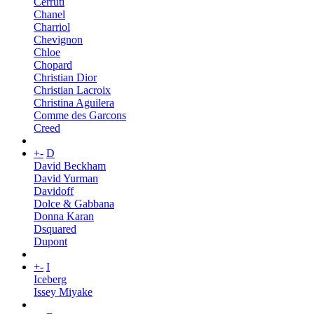
Cerruti
Chanel
Charriol
Chevignon
Chloe
Chopard
Christian Dior
Christian Lacroix
Christina Aguilera
Comme des Garcons
Creed
+
-
D
David Beckham
David Yurman
Davidoff
Dolce & Gabbana
Donna Karan
Dsquared
Dupont
+
-
I
Iceberg
Issey Miyake