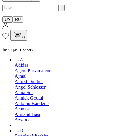
UA
RU
0
Быстрый заказ
+
-
A
Adidas
Agent Provocateur
Ajmal
Alfred Dunhill
Angel Schlesser
Anna Sui
Annick Goutal
Antonio Banderas
Aramis
Armand Basi
Azzaro
+
-
B