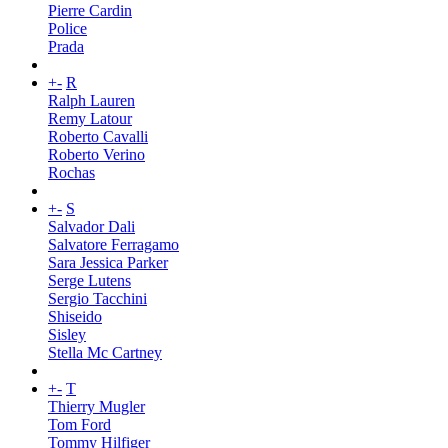
Pierre Cardin
Police
Prada
+
-
R
Ralph Lauren
Remy Latour
Roberto Cavalli
Roberto Verino
Rochas
+
-
S
Salvador Dali
Salvatore Ferragamo
Sara Jessica Parker
Serge Lutens
Sergio Tacchini
Shiseido
Sisley
Stella Mc Cartney
+
-
T
Thierry Mugler
Tom Ford
Tommy Hilfiger