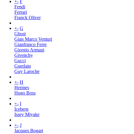
+
-
F
Fendi
Ferrari
Franck Oliver
+
-
G
Ghost
Gian Marco Venturi
Gianfranco Ferre
Giorgio Armani
Givenchy
Gucci
Guerlain
Guy Laroche
+
-
H
Hermes
Hugo Boss
+
-
I
Iceberg
Issey Miyake
+
-
J
Jacques Bogart