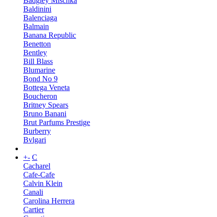
Badgley Mischka
Baldinini
Balenciaga
Balmain
Banana Republic
Benetton
Bentley
Bill Blass
Blumarine
Bond No 9
Bottega Veneta
Boucheron
Britney Spears
Bruno Banani
Brut Parfums Prestige
Burberry
Bvlgari
+
-
C
Cacharel
Cafe-Cafe
Calvin Klein
Canali
Carolina Herrera
Cartier