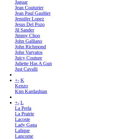
Jaguar
Jean Couturier
Jean Paul Gaultier
Jennifer Lopez
Jesus Del Pozo
Jil Sander
Jimmy Choo
John Galliano
John Richmond
John Varvatos
Juicy Couture
Juliette Has A Gun
Just Cavalli
+
-
K
Kenzo
Kim Kardashian
+
-
L
La Perla
La Prairie
Lacoste
Lady Gaga
Lalique
Lancome