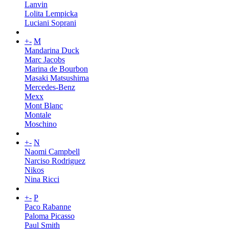
Lanvin
Lolita Lempicka
Luciani Soprani
+
-
M
Mandarina Duck
Marc Jacobs
Marina de Bourbon
Masaki Matsushima
Mercedes-Benz
Mexx
Mont Blanc
Montale
Moschino
+
-
N
Naomi Campbell
Narciso Rodriguez
Nikos
Nina Ricci
+
-
P
Paco Rabanne
Paloma Picasso
Paul Smith