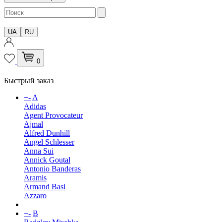
UA
RU
0
Быстрый заказ
+
-
A
Adidas
Agent Provocateur
Ajmal
Alfred Dunhill
Angel Schlesser
Anna Sui
Annick Goutal
Antonio Banderas
Aramis
Armand Basi
Azzaro
+
-
B