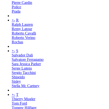
Pierre Cardin
Police
Prada
+
-
R
Ralph Lauren
Remy Latour
Roberto Cavalli
Roberto Verino
Rochas
+
-
S
Salvador Dali
Salvatore Ferragamo
Sara Jessica Parker
Serge Lutens
Sergio Tacchini
Shiseido
Sisley
Stella Mc Cartney
+
-
T
Thierry Mugler
Tom Ford
Tommy Hilfiger