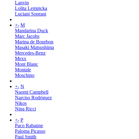
Lanvin
Lolita Lempicka
Luciani Soprani
+
-
M
Mandarina Duck
Marc Jacobs
Marina de Bourbon
Masaki Matsushima
Mercedes-Benz
Mexx
Mont Blanc
Montale
Moschino
+
-
N
Naomi Campbell
Narciso Rodriguez
Nikos
Nina Ricci
+
-
P
Paco Rabanne
Paloma Picasso
Paul Smith