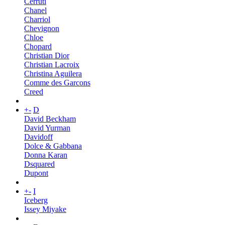
Cerruti
Chanel
Charriol
Chevignon
Chloe
Chopard
Christian Dior
Christian Lacroix
Christina Aguilera
Comme des Garcons
Creed
+
-
D
David Beckham
David Yurman
Davidoff
Dolce & Gabbana
Donna Karan
Dsquared
Dupont
+
-
I
Iceberg
Issey Miyake