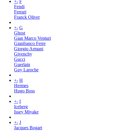
+
-
F
Fendi
Ferrari
Franck Oliver
+
-
G
Ghost
Gian Marco Venturi
Gianfranco Ferre
Giorgio Armani
Givenchy
Gucci
Guerlain
Guy Laroche
+
-
H
Hermes
Hugo Boss
+
-
I
Iceberg
Issey Miyake
+
-
J
Jacques Bogart