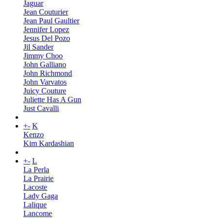
Jaguar
Jean Couturier
Jean Paul Gaultier
Jennifer Lopez
Jesus Del Pozo
Jil Sander
Jimmy Choo
John Galliano
John Richmond
John Varvatos
Juicy Couture
Juliette Has A Gun
Just Cavalli
+
-
K
Kenzo
Kim Kardashian
+
-
L
La Perla
La Prairie
Lacoste
Lady Gaga
Lalique
Lancome