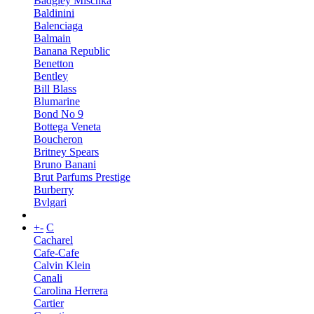
Badgley Mischka
Baldinini
Balenciaga
Balmain
Banana Republic
Benetton
Bentley
Bill Blass
Blumarine
Bond No 9
Bottega Veneta
Boucheron
Britney Spears
Bruno Banani
Brut Parfums Prestige
Burberry
Bvlgari
+
-
C
Cacharel
Cafe-Cafe
Calvin Klein
Canali
Carolina Herrera
Cartier