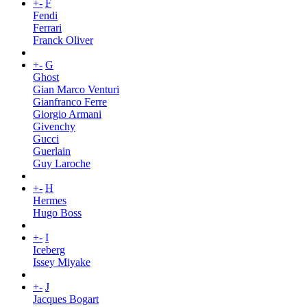
+
-
F
Fendi
Ferrari
Franck Oliver
+
-
G
Ghost
Gian Marco Venturi
Gianfranco Ferre
Giorgio Armani
Givenchy
Gucci
Guerlain
Guy Laroche
+
-
H
Hermes
Hugo Boss
+
-
I
Iceberg
Issey Miyake
+
-
J
Jacques Bogart