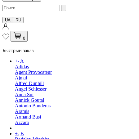
UA
RU
0
Быстрый заказ
+
-
A
Adidas
Agent Provocateur
Ajmal
Alfred Dunhill
Angel Schlesser
Anna Sui
Annick Goutal
Antonio Banderas
Aramis
Armand Basi
Azzaro
+
-
B