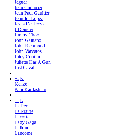
Jaguar
Jean Couturier
Jean Paul Gaultier
Jennifer Lopez
Jesus Del Pozo
Jil Sander
Jimmy Choo
John Galliano
John Richmond
John Varvatos
Juicy Couture
Juliette Has A Gun
Just Cavalli
+
-
K
Kenzo
Kim Kardashian
+
-
L
La Perla
La Prairie
Lacoste
Lady Gaga
Lalique
Lancome