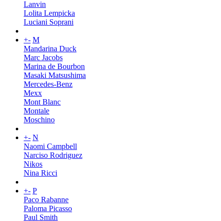
Lanvin
Lolita Lempicka
Luciani Soprani
+
-
M
Mandarina Duck
Marc Jacobs
Marina de Bourbon
Masaki Matsushima
Mercedes-Benz
Mexx
Mont Blanc
Montale
Moschino
+
-
N
Naomi Campbell
Narciso Rodriguez
Nikos
Nina Ricci
+
-
P
Paco Rabanne
Paloma Picasso
Paul Smith