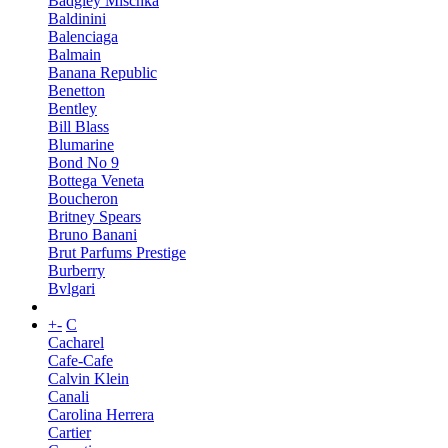
Badgley Mischka
Baldinini
Balenciaga
Balmain
Banana Republic
Benetton
Bentley
Bill Blass
Blumarine
Bond No 9
Bottega Veneta
Boucheron
Britney Spears
Bruno Banani
Brut Parfums Prestige
Burberry
Bvlgari
+
-
C
Cacharel
Cafe-Cafe
Calvin Klein
Canali
Carolina Herrera
Cartier