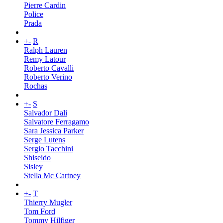
Pierre Cardin
Police
Prada
+
-
R
Ralph Lauren
Remy Latour
Roberto Cavalli
Roberto Verino
Rochas
+
-
S
Salvador Dali
Salvatore Ferragamo
Sara Jessica Parker
Serge Lutens
Sergio Tacchini
Shiseido
Sisley
Stella Mc Cartney
+
-
T
Thierry Mugler
Tom Ford
Tommy Hilfiger