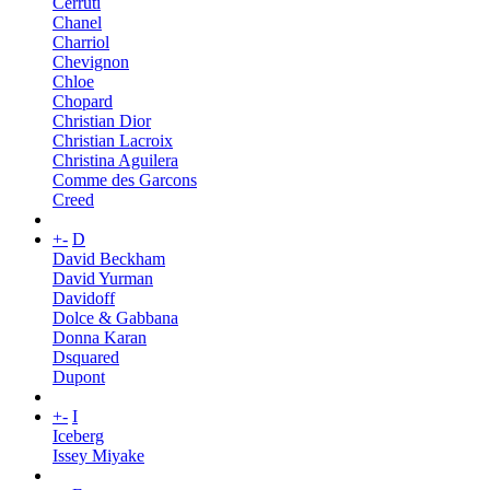
Cerruti
Chanel
Charriol
Chevignon
Chloe
Chopard
Christian Dior
Christian Lacroix
Christina Aguilera
Comme des Garcons
Creed
+
-
D
David Beckham
David Yurman
Davidoff
Dolce & Gabbana
Donna Karan
Dsquared
Dupont
+
-
I
Iceberg
Issey Miyake