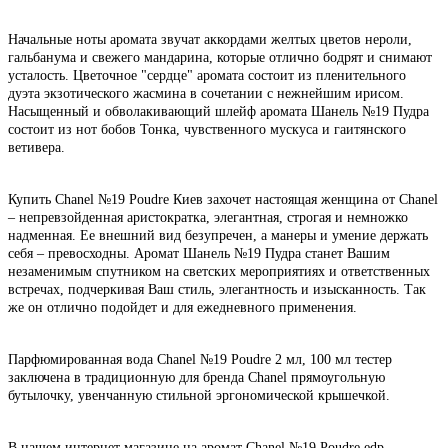
Начальные ноты аромата звучат аккордами желтых цветов нероли,
гальбанума и свежего мандарина, которые отлично бодрят и снимают
усталость. Цветочное "сердце" аромата состоит из пленительного
дуэта экзотического жасмина в сочетании с нежнейшим ирисом.
Насыщенный и обволакивающий шлейф аромата Шанель №19 Пудра
состоит из нот бобов Тонка, чувственного мускуса и гаитянского
ветивера.
Купить Chanel №19 Poudre Киев захочет настоящая женщина от Chanel
– непревзойденная аристократка, элегантная, строгая и немножко
надменная. Ее внешний вид безупречен, а манеры и умение держать
себя – превосходны. Аромат Шанель №19 Пудра станет Вашим
незаменимым спутником на светских мероприятиях и ответственных
встречах, подчеркивая Ваш стиль, элегантность и изысканность. Так
же он отлично подойдет и для ежедневного применения.
Парфюмированная вода Chanel №19 Poudre 2 мл, 100 мл тестер
заключена в традиционную для бренда Chanel прямоугольную
бутылочку, увенчанную стильной эргономической крышечкой.
В нашем интернет магазине на аромат Chanel №19 Poudre edp