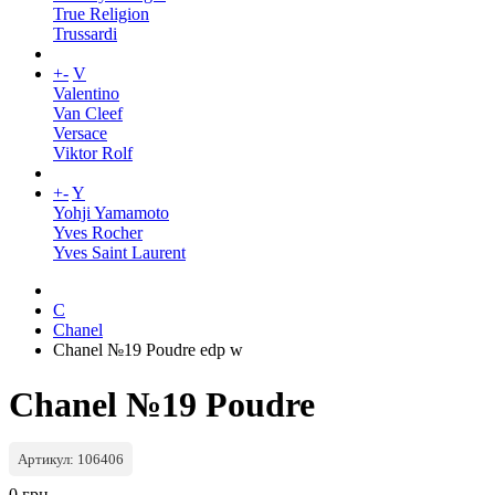
True Religion
Trussardi
+
-
V
Valentino
Van Cleef
Versace
Viktor Rolf
+
-
Y
Yohji Yamamoto
Yves Rocher
Yves Saint Laurent
C
Chanel
Chanel №19 Poudre edp w
Chanel №19 Poudre
Артикул: 106406
0 грн