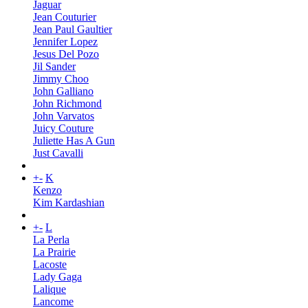
Jaguar
Jean Couturier
Jean Paul Gaultier
Jennifer Lopez
Jesus Del Pozo
Jil Sander
Jimmy Choo
John Galliano
John Richmond
John Varvatos
Juicy Couture
Juliette Has A Gun
Just Cavalli
+
-
K
Kenzo
Kim Kardashian
+
-
L
La Perla
La Prairie
Lacoste
Lady Gaga
Lalique
Lancome