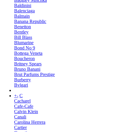
Badgley Mischka
Baldinini
Balenciaga
Balmain
Banana Republic
Benetton
Bentley
Bill Blass
Blumarine
Bond No 9
Bottega Veneta
Boucheron
Britney Spears
Bruno Banani
Brut Parfums Prestige
Burberry
Bvlgari
+
-
C
Cacharel
Cafe-Cafe
Calvin Klein
Canali
Carolina Herrera
Cartier