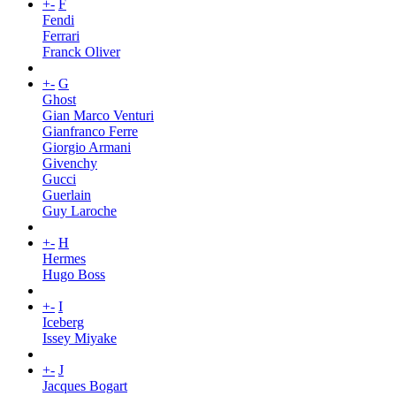
+
-
F
Fendi
Ferrari
Franck Oliver
+
-
G
Ghost
Gian Marco Venturi
Gianfranco Ferre
Giorgio Armani
Givenchy
Gucci
Guerlain
Guy Laroche
+
-
H
Hermes
Hugo Boss
+
-
I
Iceberg
Issey Miyake
+
-
J
Jacques Bogart