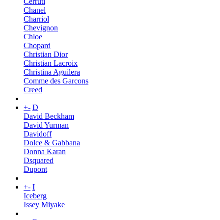
Cerruti
Chanel
Charriol
Chevignon
Chloe
Chopard
Christian Dior
Christian Lacroix
Christina Aguilera
Comme des Garcons
Creed
+
-
D
David Beckham
David Yurman
Davidoff
Dolce & Gabbana
Donna Karan
Dsquared
Dupont
+
-
I
Iceberg
Issey Miyake