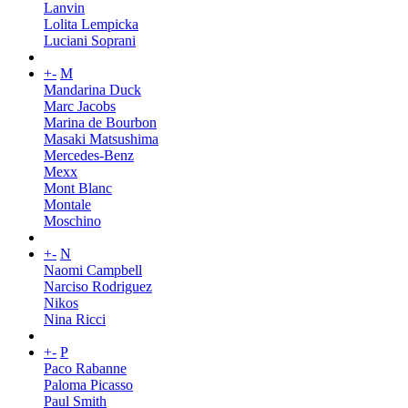
Lanvin
Lolita Lempicka
Luciani Soprani
+
-
M
Mandarina Duck
Marc Jacobs
Marina de Bourbon
Masaki Matsushima
Mercedes-Benz
Mexx
Mont Blanc
Montale
Moschino
+
-
N
Naomi Campbell
Narciso Rodriguez
Nikos
Nina Ricci
+
-
P
Paco Rabanne
Paloma Picasso
Paul Smith