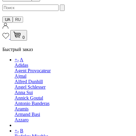
UA
RU
0
Быстрый заказ
+
-
A
Adidas
Agent Provocateur
Ajmal
Alfred Dunhill
Angel Schlesser
Anna Sui
Annick Goutal
Antonio Banderas
Aramis
Armand Basi
Azzaro
+
-
B