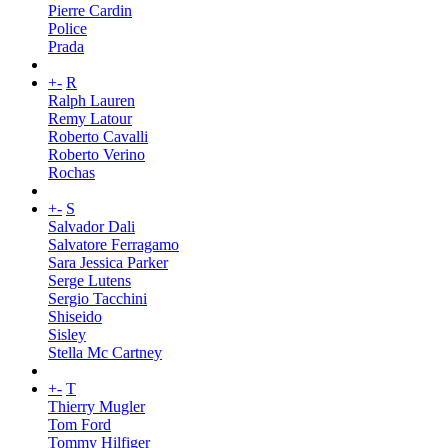
Pierre Cardin
Police
Prada
+
-
R
Ralph Lauren
Remy Latour
Roberto Cavalli
Roberto Verino
Rochas
+
-
S
Salvador Dali
Salvatore Ferragamo
Sara Jessica Parker
Serge Lutens
Sergio Tacchini
Shiseido
Sisley
Stella Mc Cartney
+
-
T
Thierry Mugler
Tom Ford
Tommy Hilfiger