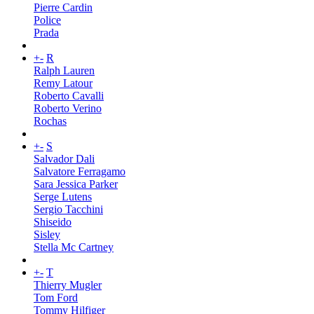
Pierre Cardin
Police
Prada
+
-
R
Ralph Lauren
Remy Latour
Roberto Cavalli
Roberto Verino
Rochas
+
-
S
Salvador Dali
Salvatore Ferragamo
Sara Jessica Parker
Serge Lutens
Sergio Tacchini
Shiseido
Sisley
Stella Mc Cartney
+
-
T
Thierry Mugler
Tom Ford
Tommy Hilfiger