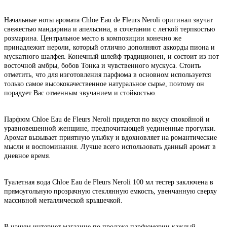
Начальные ноты аромата Chloe Eau de Fleurs Neroli оригинал звучат
свежестью мандарина и апельсина, в сочетании с легкой терпкостью
розмарина. Центральное место в композиции конечно же
принадлежит нероли, который отлично дополняют аккорды пиона и
мускатного шалфея. Конечный шлейф традиционен, и состоит из нот
восточной амбры, бобов Тонка и чувственного мускуса. Стоить
отметить, что для изготовления парфюма в основном используется
только самое высококачественное натуральное сырье, поэтому он
порадует Вас отменным звучанием и стойкостью.
Парфюм Chloe Eau de Fleurs Neroli придется по вкусу спокойной и
уравновешенной женщине, предпочитающей уединенные прогулки.
Аромат вызывает приятную улыбку и вдохновляет на романтические
мысли и воспоминания. Лучше всего использовать данный аромат в
дневное время.
Туалетная вода Chloe Eau de Fleurs Neroli 100 мл тестер заключена в
прямоугольную прозрачную стеклянную емкость, увенчанную сверху
массивной металлической крышечкой.
В нашем интернет магазине по продаже парфюмерии каждый