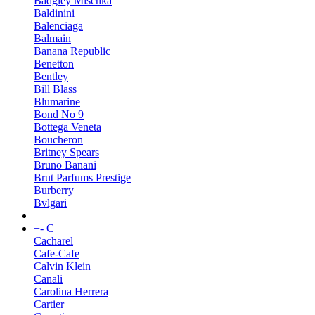
Badgley Mischka
Baldinini
Balenciaga
Balmain
Banana Republic
Benetton
Bentley
Bill Blass
Blumarine
Bond No 9
Bottega Veneta
Boucheron
Britney Spears
Bruno Banani
Brut Parfums Prestige
Burberry
Bvlgari
+
-
C
Cacharel
Cafe-Cafe
Calvin Klein
Canali
Carolina Herrera
Cartier