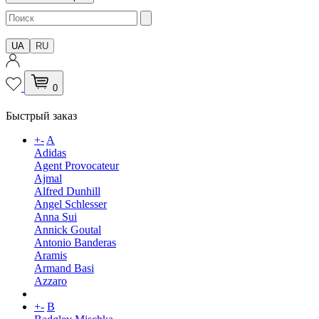
UA
RU
0
Быстрый заказ
+
-
A
Adidas
Agent Provocateur
Ajmal
Alfred Dunhill
Angel Schlesser
Anna Sui
Annick Goutal
Antonio Banderas
Aramis
Armand Basi
Azzaro
+
-
B