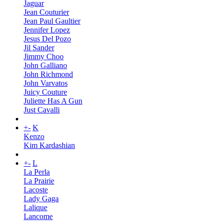
Jaguar
Jean Couturier
Jean Paul Gaultier
Jennifer Lopez
Jesus Del Pozo
Jil Sander
Jimmy Choo
John Galliano
John Richmond
John Varvatos
Juicy Couture
Juliette Has A Gun
Just Cavalli
+
-
K
Kenzo
Kim Kardashian
+
-
L
La Perla
La Prairie
Lacoste
Lady Gaga
Lalique
Lancome