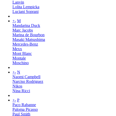
Lanvin
Lolita Lempicka
Luciani Soprani
+
-
M
Mandarina Duck
Marc Jacobs
Marina de Bourbon
Masaki Matsushima
Mercedes-Benz
Mexx
Mont Blanc
Montale
Moschino
+
-
N
Naomi Campbell
Narciso Rodriguez
Nikos
Nina Ricci
+
-
P
Paco Rabanne
Paloma Picasso
Paul Smith