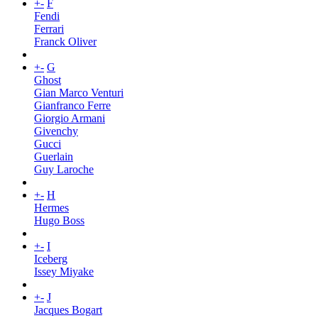
+
-
F
Fendi
Ferrari
Franck Oliver
+
-
G
Ghost
Gian Marco Venturi
Gianfranco Ferre
Giorgio Armani
Givenchy
Gucci
Guerlain
Guy Laroche
+
-
H
Hermes
Hugo Boss
+
-
I
Iceberg
Issey Miyake
+
-
J
Jacques Bogart