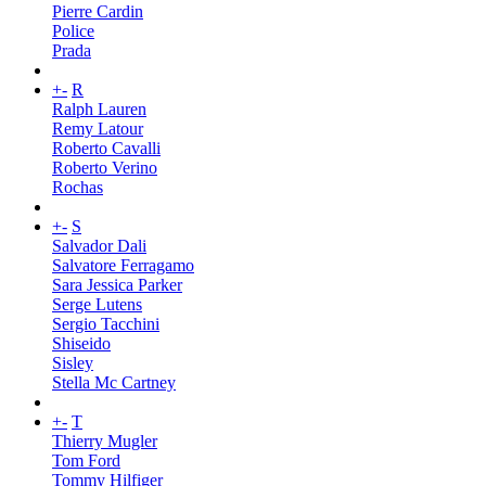
Pierre Cardin
Police
Prada
+
-
R
Ralph Lauren
Remy Latour
Roberto Cavalli
Roberto Verino
Rochas
+
-
S
Salvador Dali
Salvatore Ferragamo
Sara Jessica Parker
Serge Lutens
Sergio Tacchini
Shiseido
Sisley
Stella Mc Cartney
+
-
T
Thierry Mugler
Tom Ford
Tommy Hilfiger