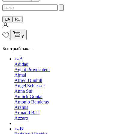
UA
RU
0
Быстрый заказ
+
-
A
Adidas
Agent Provocateur
Ajmal
Alfred Dunhill
Angel Schlesser
Anna Sui
Annick Goutal
Antonio Banderas
Aramis
Armand Basi
Azzaro
+
-
B