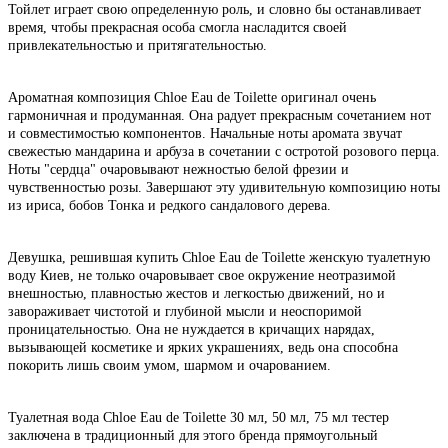
Тойлет играет свою определенную роль, и словно бы останавливает
время, чтобы прекрасная особа смогла насладится своей
привлекательностью и притягательностью.
Ароматная композиция Chloe Eau de Toilette оригинал очень
гармоничная и продуманная. Она радует прекрасным сочетанием нот
и совместимостью компонентов. Начальные ноты аромата звучат
свежестью мандарина и арбуза в сочетании с остротой розового перца.
Ноты "сердца" очаровывают нежностью белой фрезии и
чувственностью розы. Завершают эту удивительную композицию ноты
из ириса, бобов Тонка и редкого сандалового дерева.
Девушка, решившая купить Chloe Eau de Toilette женскую туалетную
воду Киев, не только очаровывает свое окружение неотразимой
внешностью, плавностью жестов и легкостью движений, но и
завораживает чистотой и глубиной мысли и неоспоримой
проницательностью. Она не нуждается в кричащих нарядах,
вызывающей косметике и ярких украшениях, ведь она способна
покорить лишь своим умом, шармом и очарованием.
Туалетная вода Chloe Eau de Toilette 30 мл, 50 мл, 75 мл тестер
заключена в традиционный для этого бренда прямоугольный