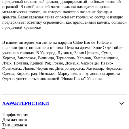
прозрачный стеклянный флакон, декорированый по бокам изящной
огранкой. В самой верхней части флакона находится широкая
металлическая полоса, на которой нанесено название бренда и
аромата. Белая атласная лента опоясывает горлышко сосуда и изящно
подчеркивает эстетику ограненной, как драгоценный камень, большой
прозрачной крышечки.
В нашем интернет магазине на парфюм Chloe Eau de Toilette в
наличии фото, описание и отзывы. Цена на аромат Хлое О де Тойлет
указана в гривнах. В Ужгород, Луганск, Белая Церковь, Сумы,
Херсон, Запорожье, Винница, Тернополь, Харьков, Хмельницкий,
Луцк, Полтава, Кривой Рог, Ровно, Донецк, Черновцы, Ивано-
Франковск, Львов, Чернигов, Днепропетровск, Житомир, Черкассы,
Одесса, Кировоград, Николаев, Мариуполь и т. д. доставка аромата
будет осуществляться компанией "Новая Почта" Украина.
ХАРАКТЕРИСТИКИ
Парфюмерия
Для женщин
Тип аромата