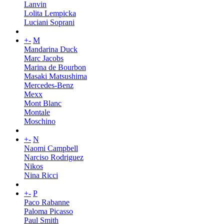
Lanvin
Lolita Lempicka
Luciani Soprani
+
-
M
Mandarina Duck
Marc Jacobs
Marina de Bourbon
Masaki Matsushima
Mercedes-Benz
Mexx
Mont Blanc
Montale
Moschino
+
-
N
Naomi Campbell
Narciso Rodriguez
Nikos
Nina Ricci
+
-
P
Paco Rabanne
Paloma Picasso
Paul Smith