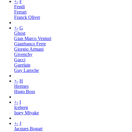
+
-
F
Fendi
Ferrari
Franck Oliver
+
-
G
Ghost
Gian Marco Venturi
Gianfranco Ferre
Giorgio Armani
Givenchy
Gucci
Guerlain
Guy Laroche
+
-
H
Hermes
Hugo Boss
+
-
I
Iceberg
Issey Miyake
+
-
J
Jacques Bogart