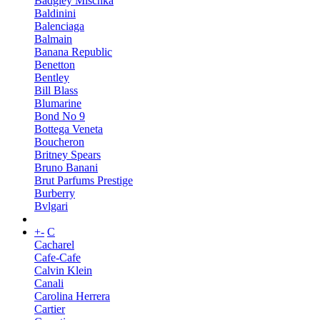
Badgley Mischka
Baldinini
Balenciaga
Balmain
Banana Republic
Benetton
Bentley
Bill Blass
Blumarine
Bond No 9
Bottega Veneta
Boucheron
Britney Spears
Bruno Banani
Brut Parfums Prestige
Burberry
Bvlgari
+
-
C
Cacharel
Cafe-Cafe
Calvin Klein
Canali
Carolina Herrera
Cartier