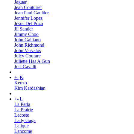
Jaguar
Jean Couturier
Jean Paul Gaultier
Jennifer Lopez
Jesus Del Pozo
Jil Sander
Jimmy Choo
John Galliano
John Richmond
John Varvatos
Juicy Couture
Juliette Has A Gun
Just Cavalli
+
-
K
Kenzo
Kim Kardashian
+
-
L
La Perla
La Prairie
Lacoste
Lady Gaga
Lalique
Lancome