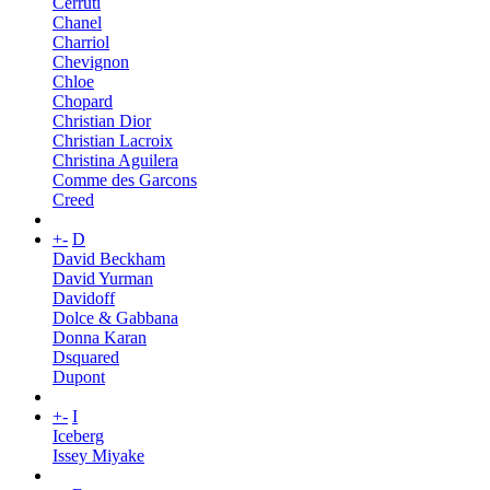
Cerruti
Chanel
Charriol
Chevignon
Chloe
Chopard
Christian Dior
Christian Lacroix
Christina Aguilera
Comme des Garcons
Creed
+
-
D
David Beckham
David Yurman
Davidoff
Dolce & Gabbana
Donna Karan
Dsquared
Dupont
+
-
I
Iceberg
Issey Miyake