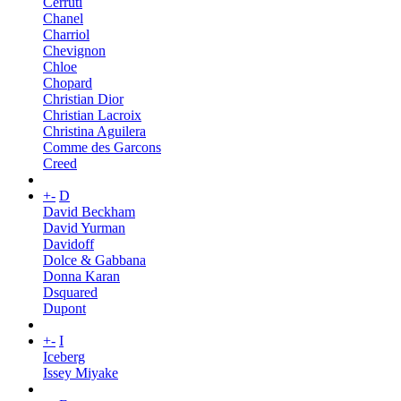
Cerruti
Chanel
Charriol
Chevignon
Chloe
Chopard
Christian Dior
Christian Lacroix
Christina Aguilera
Comme des Garcons
Creed
+
-
D
David Beckham
David Yurman
Davidoff
Dolce & Gabbana
Donna Karan
Dsquared
Dupont
+
-
I
Iceberg
Issey Miyake