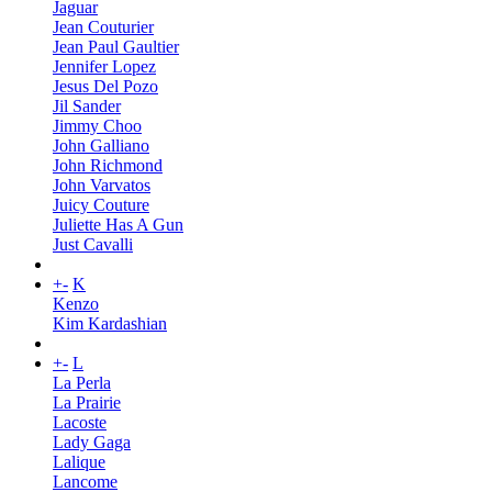
Jaguar
Jean Couturier
Jean Paul Gaultier
Jennifer Lopez
Jesus Del Pozo
Jil Sander
Jimmy Choo
John Galliano
John Richmond
John Varvatos
Juicy Couture
Juliette Has A Gun
Just Cavalli
+
-
K
Kenzo
Kim Kardashian
+
-
L
La Perla
La Prairie
Lacoste
Lady Gaga
Lalique
Lancome