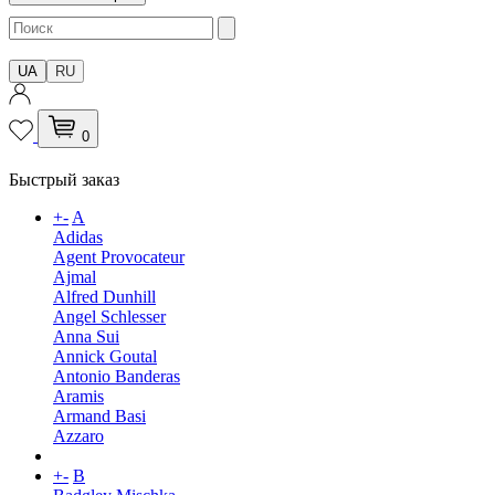
UA
RU
0
Быстрый заказ
+
-
A
Adidas
Agent Provocateur
Ajmal
Alfred Dunhill
Angel Schlesser
Anna Sui
Annick Goutal
Antonio Banderas
Aramis
Armand Basi
Azzaro
+
-
B