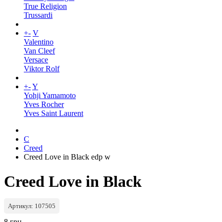
True Religion
Trussardi
+
-
V
Valentino
Van Cleef
Versace
Viktor Rolf
+
-
Y
Yohji Yamamoto
Yves Rocher
Yves Saint Laurent
C
Creed
Creed Love in Black edp w
Creed Love in Black
Артикул: 107505
8 грн