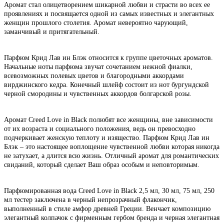
Аромат стал олицетворением шикарной любви и страсти во всех ее
проявлениях и посвящается одной из самых известных и элегантных
женщин прошлого столетия. Аромат невероятно чарующий,
заманчивый и притягательный.
Парфюм Крид Лав ин Блэк относится к группе цветочных ароматов.
Начальные ноты парфюма звучат сочетанием нежной фиалки,
всевозможных полевых цветов и благородными аккордами
вирджинского кедра. Конечный шлейф состоит из нот бургундской
черной смородины и чувственных аккордов болгарской розы.
Аромат Creed Love in Black полюбят все женщины, вне зависимости
от их возраста и социального положения, ведь он превосходно
подчеркивает женскую теплоту и изящество. Парфюм
Крид Лав ин
Блэк
– это настоящее воплощение чувственной любви которая никогда
не затухает, а длится всю жизнь. Отличный аромат для романтических
свиданий, который сделает Ваш образ особым и неповторимым.
Парфюмированная вода Creed Love in Black 2,5 мл, 30 мл, 75 мл, 250
мл тестер заключена в черный непрозрачный флакончик,
выполненный в стиле амфор древней Греции. Венчает композицию
элегантный колпачок с фирменным гербом бренда и черная элегантная