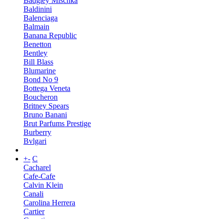
Badgley Mischka
Baldinini
Balenciaga
Balmain
Banana Republic
Benetton
Bentley
Bill Blass
Blumarine
Bond No 9
Bottega Veneta
Boucheron
Britney Spears
Bruno Banani
Brut Parfums Prestige
Burberry
Bvlgari
+
-
C
Cacharel
Cafe-Cafe
Calvin Klein
Canali
Carolina Herrera
Cartier