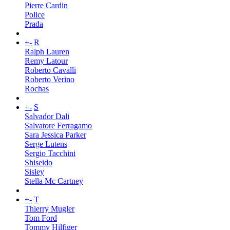
Pierre Cardin
Police
Prada
+
-
R
Ralph Lauren
Remy Latour
Roberto Cavalli
Roberto Verino
Rochas
+
-
S
Salvador Dali
Salvatore Ferragamo
Sara Jessica Parker
Serge Lutens
Sergio Tacchini
Shiseido
Sisley
Stella Mc Cartney
+
-
T
Thierry Mugler
Tom Ford
Tommy Hilfiger