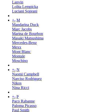
Lanvin
Lolita Lempicka
Luciani Soprani
+
-
M
Mandarina Duck
Marc Jacobs
Marina de Bourbon
Masaki Matsushima
Mercedes-Benz
Mexx
Mont Blanc
Montale
Moschino
+
-
N
Naomi Campbell
Narciso Rodriguez
Nikos
Nina Ricci
+
-
P
Paco Rabanne
Paloma Picasso
Paul Smith