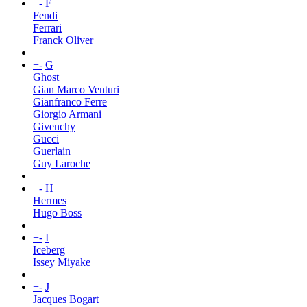
+
-
F
Fendi
Ferrari
Franck Oliver
+
-
G
Ghost
Gian Marco Venturi
Gianfranco Ferre
Giorgio Armani
Givenchy
Gucci
Guerlain
Guy Laroche
+
-
H
Hermes
Hugo Boss
+
-
I
Iceberg
Issey Miyake
+
-
J
Jacques Bogart