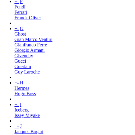
+
-
F
Fendi
Ferrari
Franck Oliver
+
-
G
Ghost
Gian Marco Venturi
Gianfranco Ferre
Giorgio Armani
Givenchy
Gucci
Guerlain
Guy Laroche
+
-
H
Hermes
Hugo Boss
+
-
I
Iceberg
Issey Miyake
+
-
J
Jacques Bogart