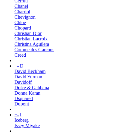
Cerruti
Chanel
Charriol
Chevignon
Chloe
Chopard
Christian Dior
Christian Lacroix
Christina Aguilera
Comme des Garcons
Creed
+
-
D
David Beckham
David Yurman
Davidoff
Dolce & Gabbana
Donna Karan
Dsquared
Dupont
+
-
I
Iceberg
Issey Miyake