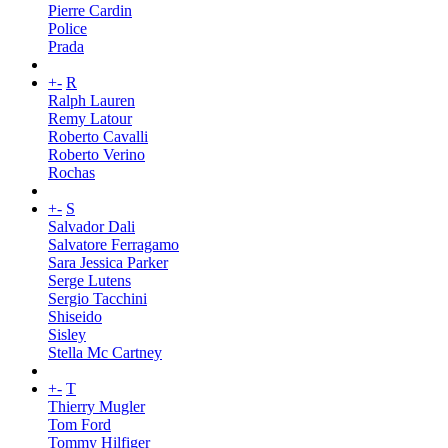
Pierre Cardin
Police
Prada
+
-
R
Ralph Lauren
Remy Latour
Roberto Cavalli
Roberto Verino
Rochas
+
-
S
Salvador Dali
Salvatore Ferragamo
Sara Jessica Parker
Serge Lutens
Sergio Tacchini
Shiseido
Sisley
Stella Mc Cartney
+
-
T
Thierry Mugler
Tom Ford
Tommy Hilfiger