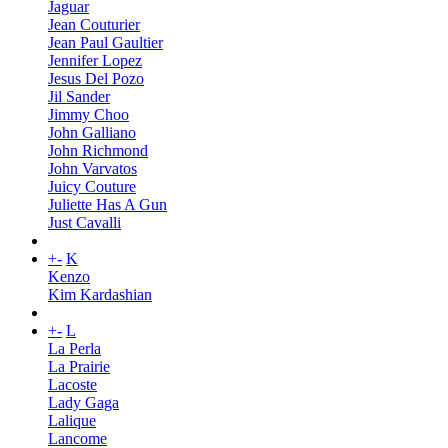
Jaguar
Jean Couturier
Jean Paul Gaultier
Jennifer Lopez
Jesus Del Pozo
Jil Sander
Jimmy Choo
John Galliano
John Richmond
John Varvatos
Juicy Couture
Juliette Has A Gun
Just Cavalli
+
-
K
Kenzo
Kim Kardashian
+
-
L
La Perla
La Prairie
Lacoste
Lady Gaga
Lalique
Lancome