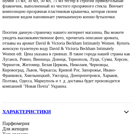
Вумен 15 мл, 30 мл, 50 мл, 75 мл тестер в строгий прямоугольный
флакончик, выполненный из чистого прозрачного стекла. Венчает
композицию прозрачная пластиковая крышечка, которая своим
внешним видом напоминает уменьшенную копию бутылочки.
Посетив данную страничку нашего интернет магазина, Вы можете
увидеть высококачественное фото, прочитать описание аромата,
отзывы на аромат David & Victoria Beckham Intimately Women. Купить
женскую туалетную воду David & Victoria Beckham Intimately
Women edt.
Цена указана в гривнах. В такие города нашей страны как
Луганск, Ровно, Винница, Донецк, Тернополь, Луцк, Сумы, Херсон,
Чернигов, Житомир, Белая Церковь, Николаев, Черновцы,
Кировоград, Львов, Черкассы, Кривой Рог, Запорожье, Ивано-
Франковск, Хмельницкий, Ужгород, Днепропетровск, Харьков,
Полтава, Одесса, Мариуполь и т. д. доставка будет производится
компанией "Новая Почта" Украина.
ХАРАКТЕРИСТИКИ
Парфюмерия
Для женщин