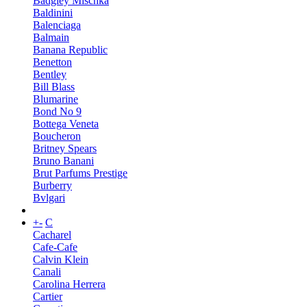
Badgley Mischka
Baldinini
Balenciaga
Balmain
Banana Republic
Benetton
Bentley
Bill Blass
Blumarine
Bond No 9
Bottega Veneta
Boucheron
Britney Spears
Bruno Banani
Brut Parfums Prestige
Burberry
Bvlgari
+
-
C
Cacharel
Cafe-Cafe
Calvin Klein
Canali
Carolina Herrera
Cartier