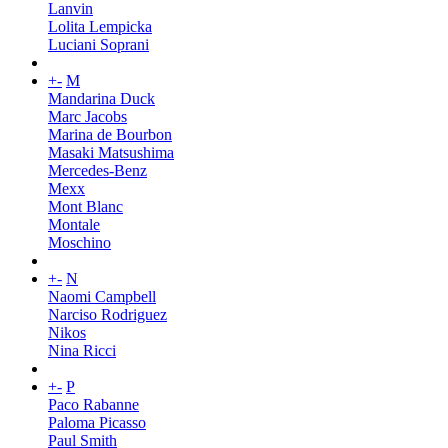
Lanvin
Lolita Lempicka
Luciani Soprani
+
-
M
Mandarina Duck
Marc Jacobs
Marina de Bourbon
Masaki Matsushima
Mercedes-Benz
Mexx
Mont Blanc
Montale
Moschino
+
-
N
Naomi Campbell
Narciso Rodriguez
Nikos
Nina Ricci
+
-
P
Paco Rabanne
Paloma Picasso
Paul Smith