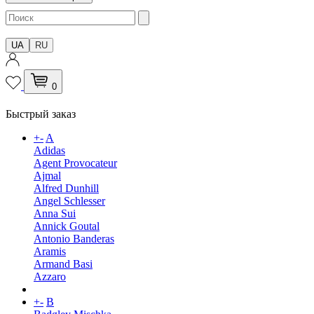
UA
RU
0
Быстрый заказ
+
-
A
Adidas
Agent Provocateur
Ajmal
Alfred Dunhill
Angel Schlesser
Anna Sui
Annick Goutal
Antonio Banderas
Aramis
Armand Basi
Azzaro
+
-
B