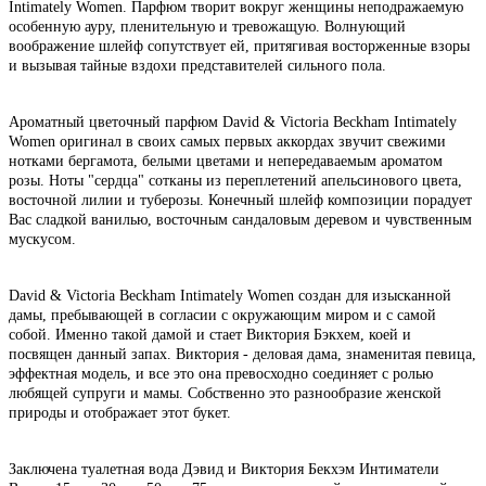
Intimately Women. Парфюм творит вокруг женщины неподражаемую
особенную ауру, пленительную и тревожащую. Волнующий
воображение шлейф сопутствует ей, притягивая восторженные взоры
и вызывая тайные вздохи представителей сильного пола.
Ароматный цветочный парфюм David & Victoria Beckham Intimately
Women оригинал в своих самых первых аккордах звучит свежими
нотками бергамота, белыми цветами и непередаваемым ароматом
розы. Ноты "сердца" сотканы из переплетений апельсинового цвета,
восточной лилии и туберозы. Конечный шлейф композиции порадует
Вас сладкой ванилью, восточным сандаловым деревом и чувственным
мускусом.
David & Victoria Beckham Intimately Women создан для изысканной
дамы, пребывающей в согласии с окружающим миром и с самой
собой. Именно такой дамой и стает Виктория Бэкхем, коей и
посвящен данный запах. Виктория - деловая дама, знаменитая певица,
эффектная модель, и все это она превосходно соединяет с ролью
любящей супруги и мамы. Собственно это разнообразие женской
природы и отображает этот букет.
Заключена туалетная вода Дэвид и Виктория Бекхэм Интиматели