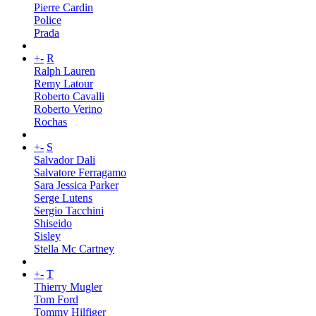
Pierre Cardin
Police
Prada
+
-
R
Ralph Lauren
Remy Latour
Roberto Cavalli
Roberto Verino
Rochas
+
-
S
Salvador Dali
Salvatore Ferragamo
Sara Jessica Parker
Serge Lutens
Sergio Tacchini
Shiseido
Sisley
Stella Mc Cartney
+
-
T
Thierry Mugler
Tom Ford
Tommy Hilfiger