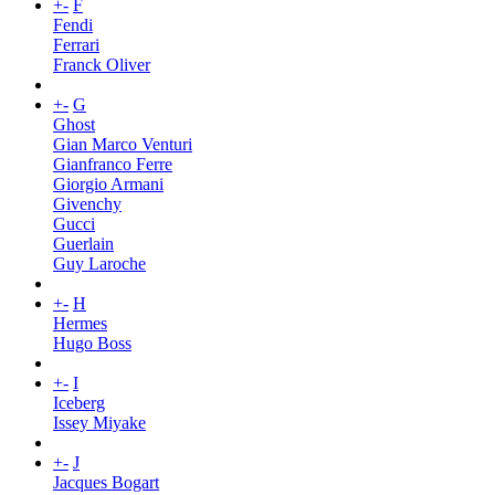
+
-
F
Fendi
Ferrari
Franck Oliver
+
-
G
Ghost
Gian Marco Venturi
Gianfranco Ferre
Giorgio Armani
Givenchy
Gucci
Guerlain
Guy Laroche
+
-
H
Hermes
Hugo Boss
+
-
I
Iceberg
Issey Miyake
+
-
J
Jacques Bogart