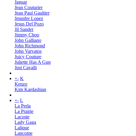
Jaguar
Jean Couturier
Jean Paul Gaultier
Jennifer Lopez
Jesus Del Pozo
Jil Sander
Jimmy Choo
John Galliano
John Richmond
John Varvatos
Juicy Couture
Juliette Has A Gun
Just Cavalli
+
-
K
Kenzo
Kim Kardashian
+
-
L
La Perla
La Prairie
Lacoste
Lady Gaga
Lalique
Lancome