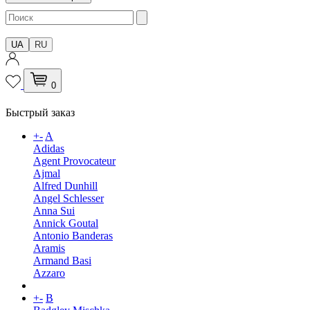
UA
RU
0
Быстрый заказ
+
-
A
Adidas
Agent Provocateur
Ajmal
Alfred Dunhill
Angel Schlesser
Anna Sui
Annick Goutal
Antonio Banderas
Aramis
Armand Basi
Azzaro
+
-
B