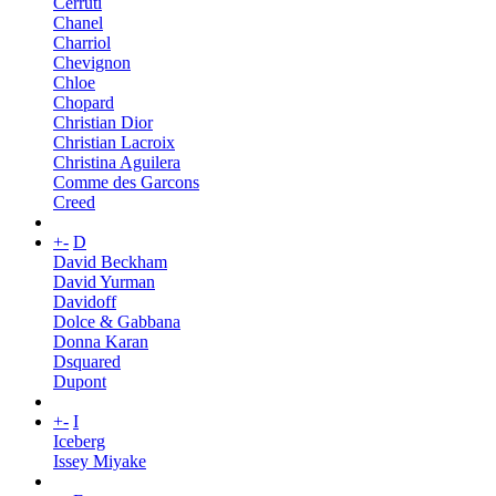
Cerruti
Chanel
Charriol
Chevignon
Chloe
Chopard
Christian Dior
Christian Lacroix
Christina Aguilera
Comme des Garcons
Creed
+
-
D
David Beckham
David Yurman
Davidoff
Dolce & Gabbana
Donna Karan
Dsquared
Dupont
+
-
I
Iceberg
Issey Miyake