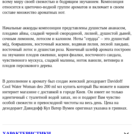
всему миру своей свежестью и бодрящим звучанием. Композиция
относится к цветочно-водной группе ароматов и включает в своем
составе множество ароматных нот.
Начальные аккорды композиции представлены душистым ананасом,
плодами айвы, сладкой черной смородиной, лилией, душистой дыней,
сочным лимоном, лотосом и калоном. Ноты "сердца" – это душистый
мёд, боярышник, восточный жасмин, водяная лилия, лесной ландыш,
восточный лотос и душистая роза. Конечный шлейф аромата построен
на звучании плодов ежевики, корня фиалки, восточного сандала,
чувственного мускуса, сладкой малины, ноток ванили, ветивера и
плодов персикового дерева.
В дополнение к аромату был создан женский дезодорант Davidoff
Cool Water Woman deo 200 ml мл купить который Вы можете в нашем
интернет магазине с доставкой в городе Киев. Он имеет не только
идентичный с туалетной водой запах, но и подарит Вам чувство
особой свежести и превосходной чистоты на весь день. Цена на
дезодорант Давидофф Кул Ватер Вумен оригинал указана в гривнах.
ХАРАКТЕРИСТИКИ