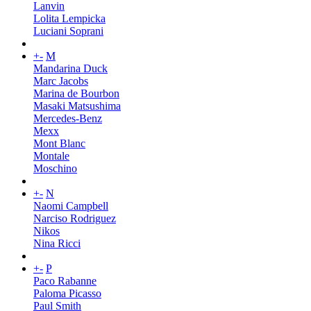
Lanvin
Lolita Lempicka
Luciani Soprani
+
-
M
Mandarina Duck
Marc Jacobs
Marina de Bourbon
Masaki Matsushima
Mercedes-Benz
Mexx
Mont Blanc
Montale
Moschino
+
-
N
Naomi Campbell
Narciso Rodriguez
Nikos
Nina Ricci
+
-
P
Paco Rabanne
Paloma Picasso
Paul Smith