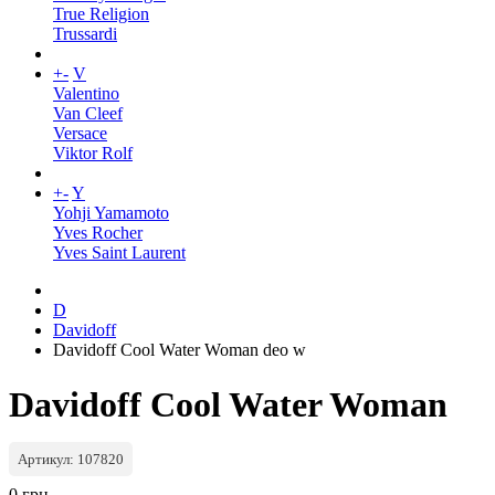
True Religion
Trussardi
+
-
V
Valentino
Van Cleef
Versace
Viktor Rolf
+
-
Y
Yohji Yamamoto
Yves Rocher
Yves Saint Laurent
D
Davidoff
Davidoff Cool Water Woman deo w
Davidoff Cool Water Woman
Артикул: 107820
0 грн