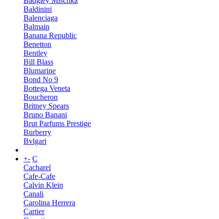
Badgley Mischka
Baldinini
Balenciaga
Balmain
Banana Republic
Benetton
Bentley
Bill Blass
Blumarine
Bond No 9
Bottega Veneta
Boucheron
Britney Spears
Bruno Banani
Brut Parfums Prestige
Burberry
Bvlgari
+
-
C
Cacharel
Cafe-Cafe
Calvin Klein
Canali
Carolina Herrera
Cartier