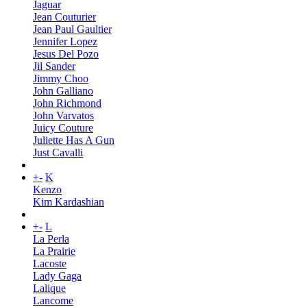
Jaguar
Jean Couturier
Jean Paul Gaultier
Jennifer Lopez
Jesus Del Pozo
Jil Sander
Jimmy Choo
John Galliano
John Richmond
John Varvatos
Juicy Couture
Juliette Has A Gun
Just Cavalli
+
-
K
Kenzo
Kim Kardashian
+
-
L
La Perla
La Prairie
Lacoste
Lady Gaga
Lalique
Lancome