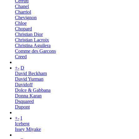
Cerruti
Chanel
Charriol
Chevignon
Chloe
Chopard
Christian Dior
Christian Lacroix
Christina Aguilera
Comme des Garcons
Creed
+
-
D
David Beckham
David Yurman
Davidoff
Dolce & Gabbana
Donna Karan
Dsquared
Dupont
+
-
I
Iceberg
Issey Miyake