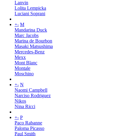
Lanvin
Lolita Lempicka
Luciani Soprani
+
-
M
Mandarina Duck
Marc Jacobs
Marina de Bourbon
Masaki Matsushima
Mercedes-Benz
Mexx
Mont Blanc
Montale
Moschino
+
-
N
Naomi Campbell
Narciso Rodriguez
Nikos
Nina Ricci
+
-
P
Paco Rabanne
Paloma Picasso
Paul Smith