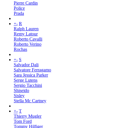
Pierre Cardin
Police
Prada
+
-
R
Ralph Lauren
Remy Latour
Roberto Cavalli
Roberto Verino
Rochas
+
-
S
Salvador Dali
Salvatore Ferragamo
Sara Jessica Parker
Serge Lutens
Sergio Tacchini
Shiseido
Sisley
Stella Mc Cartney
+
-
T
Thierry Mugler
Tom Ford
Tommy Hilfiger