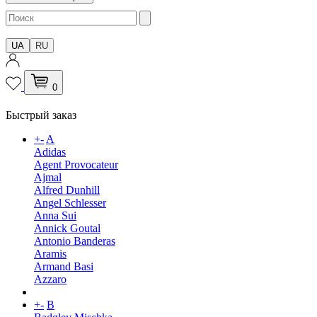
UA
RU
0
Быстрый заказ
+
-
A
Adidas
Agent Provocateur
Ajmal
Alfred Dunhill
Angel Schlesser
Anna Sui
Annick Goutal
Antonio Banderas
Aramis
Armand Basi
Azzaro
+
-
B