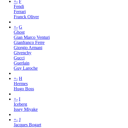
+
-
F
Fendi
Ferrari
Franck Oliver
+
-
G
Ghost
Gian Marco Venturi
Gianfranco Ferre
Giorgio Armani
Givenchy
Gucci
Guerlain
Guy Laroche
+
-
H
Hermes
Hugo Boss
+
-
I
Iceberg
Issey Miyake
+
-
J
Jacques Bogart