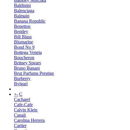
Badgley Mischka
Baldinini
Balenciaga
Balmain
Banana Republic
Benetton
Bentley
Bill Blass
Blumarine
Bond No 9
Bottega Veneta
Boucheron
Britney Spears
Bruno Banani
Brut Parfums Prestige
Burberry
Bvlgari
+
-
C
Cacharel
Cafe-Cafe
Calvin Klein
Canali
Carolina Herrera
Cartier