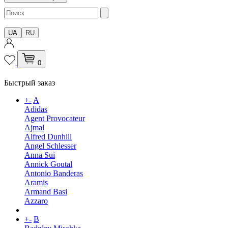
UA
RU
0
Быстрый заказ
+
-
A
Adidas
Agent Provocateur
Ajmal
Alfred Dunhill
Angel Schlesser
Anna Sui
Annick Goutal
Antonio Banderas
Aramis
Armand Basi
Azzaro
+
-
B