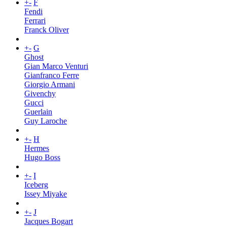
+
-
F
Fendi
Ferrari
Franck Oliver
+
-
G
Ghost
Gian Marco Venturi
Gianfranco Ferre
Giorgio Armani
Givenchy
Gucci
Guerlain
Guy Laroche
+
-
H
Hermes
Hugo Boss
+
-
I
Iceberg
Issey Miyake
+
-
J
Jacques Bogart