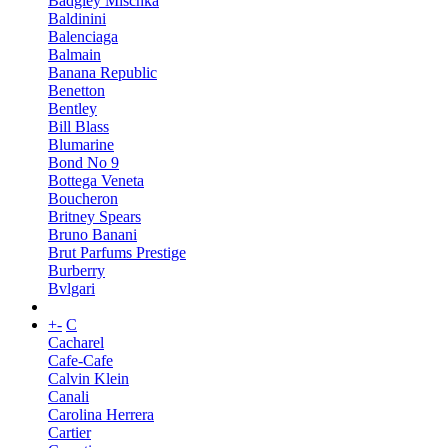
Badgley Mischka
Baldinini
Balenciaga
Balmain
Banana Republic
Benetton
Bentley
Bill Blass
Blumarine
Bond No 9
Bottega Veneta
Boucheron
Britney Spears
Bruno Banani
Brut Parfums Prestige
Burberry
Bvlgari
+
-
C
Cacharel
Cafe-Cafe
Calvin Klein
Canali
Carolina Herrera
Cartier