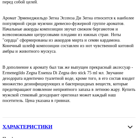
перед собой целей.
Аромат Эрменеджильдо Зегна Эссенза Ди Зегна относится к наиболее
популярной среди мужчин древесно-фужерной группе ароматов.
Начальные аккорды композиции звучат свежим бергамотом и
всевозможными цитрусовыми плодами из южных стран. Ноты
"сердца" сформированы из аккордов мирта и семян кардамона.
Конечный шлейф композиции составлен из нот чувственной китовой
амбры и животного мускуса.
В дополнение к аромату был так же выпущен прекрасный аксессуар -
Ermenegildo Zegna Essenza Di Zegna deo stick 75 ml мл. Звучание
дезодората идентично туалетной воде, кроме того, в его состав входит
множество дезинфицирующих и бактерицидных веществ, которые
предотвращают появление неприятного запаха в летнюю жару. Купить
мужской стиковый дезодорант оригинал может каждый наш
посетитель. Цена указана в гривнах.
ХАРАКТЕРИСТИКИ