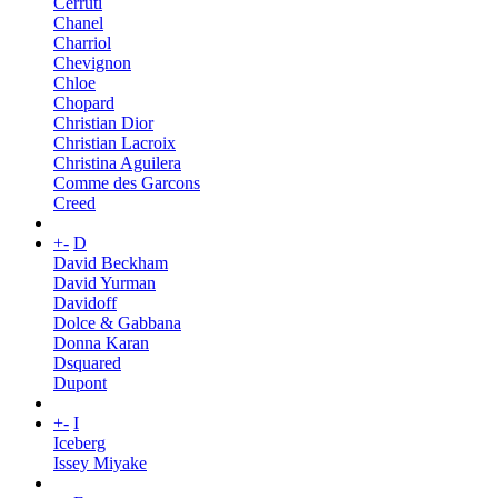
Cerruti
Chanel
Charriol
Chevignon
Chloe
Chopard
Christian Dior
Christian Lacroix
Christina Aguilera
Comme des Garcons
Creed
+
-
D
David Beckham
David Yurman
Davidoff
Dolce & Gabbana
Donna Karan
Dsquared
Dupont
+
-
I
Iceberg
Issey Miyake