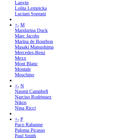
Lanvin
Lolita Lempicka
Luciani Soprani
+
-
M
Mandarina Duck
Marc Jacobs
Marina de Bourbon
Masaki Matsushima
Mercedes-Benz
Mexx
Mont Blanc
Montale
Moschino
+
-
N
Naomi Campbell
Narciso Rodriguez
Nikos
Nina Ricci
+
-
P
Paco Rabanne
Paloma Picasso
Paul Smith