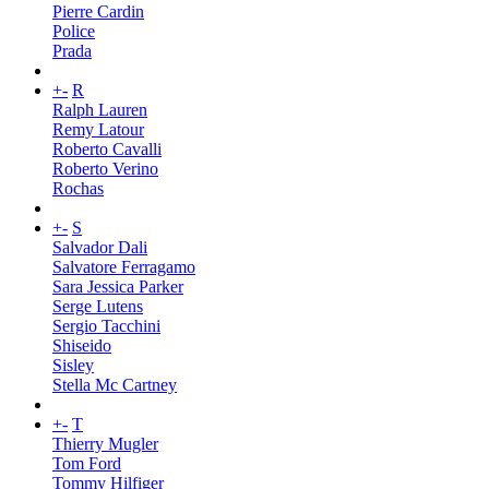
Pierre Cardin
Police
Prada
+
-
R
Ralph Lauren
Remy Latour
Roberto Cavalli
Roberto Verino
Rochas
+
-
S
Salvador Dali
Salvatore Ferragamo
Sara Jessica Parker
Serge Lutens
Sergio Tacchini
Shiseido
Sisley
Stella Mc Cartney
+
-
T
Thierry Mugler
Tom Ford
Tommy Hilfiger