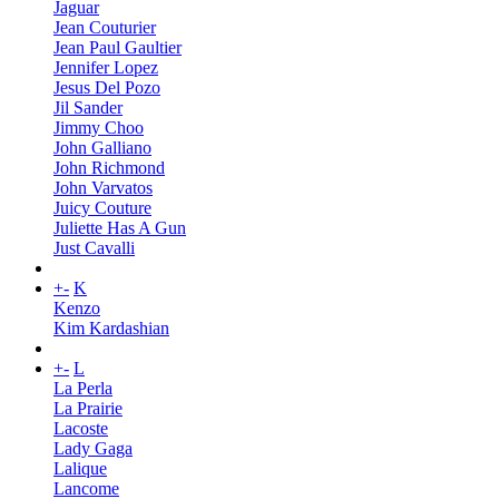
Jaguar
Jean Couturier
Jean Paul Gaultier
Jennifer Lopez
Jesus Del Pozo
Jil Sander
Jimmy Choo
John Galliano
John Richmond
John Varvatos
Juicy Couture
Juliette Has A Gun
Just Cavalli
+
-
K
Kenzo
Kim Kardashian
+
-
L
La Perla
La Prairie
Lacoste
Lady Gaga
Lalique
Lancome