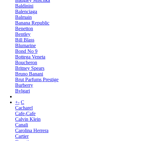
Badgley Mischka
Baldinini
Balenciaga
Balmain
Banana Republic
Benetton
Bentley
Bill Blass
Blumarine
Bond No 9
Bottega Veneta
Boucheron
Britney Spears
Bruno Banani
Brut Parfums Prestige
Burberry
Bvlgari
+
-
C
Cacharel
Cafe-Cafe
Calvin Klein
Canali
Carolina Herrera
Cartier