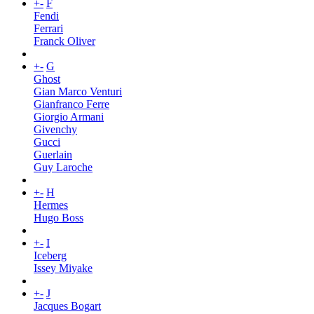
+
-
F
Fendi
Ferrari
Franck Oliver
+
-
G
Ghost
Gian Marco Venturi
Gianfranco Ferre
Giorgio Armani
Givenchy
Gucci
Guerlain
Guy Laroche
+
-
H
Hermes
Hugo Boss
+
-
I
Iceberg
Issey Miyake
+
-
J
Jacques Bogart