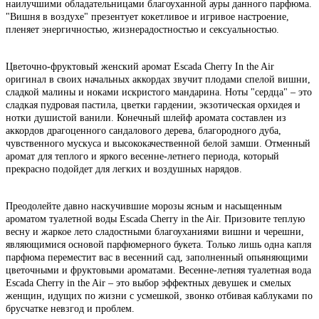
наилучшими обладательницами благоуханной ауры данного парфюма.
"Вишня в воздухе" презентует кокетливое и игривое настроение,
пленяет энергичностью, жизнерадостностью и сексуальностью.
Цветочно-фруктовый женский аромат Escada Cherry In the Air
оригинал в своих начальных аккордах звучит плодами спелой вишни,
сладкой малины и ноками искристого мандарина. Ноты "сердца" – это
сладкая пудровая пастила, цветки гардении, экзотическая орхидея и
нотки душистой ванили. Конечный шлейф аромата составлен из
аккордов драгоценного сандалового дерева, благородного дуба,
чувственного мускуса и высококачественной белой замши. Отменный
аромат для теплого и яркого весенне-летнего периода, который
прекрасно подойдет для легких и воздушных нарядов.
Преодолейте давно наскучившие морозы ясным и насыщенным
ароматом туалетной воды Escada Cherry in the Air. Призовите теплую
весну и жаркое лето сладостными благоуханиями вишни и черешни,
являющимися основой парфюмерного букета. Только лишь одна капля
парфюма переместит вас в весенний сад, заполненный опьяняющими
цветочными и фруктовыми ароматами. Весенне-летняя туалетная вода
Escada Cherry in the Air – это выбор эффектных девушек и смелых
женщин, идущих по жизни с усмешкой, звонко отбивая каблуками по
брусчатке невзгод и проблем.