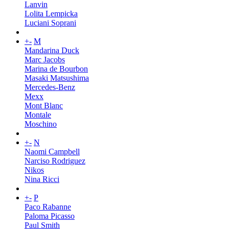
Lanvin
Lolita Lempicka
Luciani Soprani
+
-
M
Mandarina Duck
Marc Jacobs
Marina de Bourbon
Masaki Matsushima
Mercedes-Benz
Mexx
Mont Blanc
Montale
Moschino
+
-
N
Naomi Campbell
Narciso Rodriguez
Nikos
Nina Ricci
+
-
P
Paco Rabanne
Paloma Picasso
Paul Smith