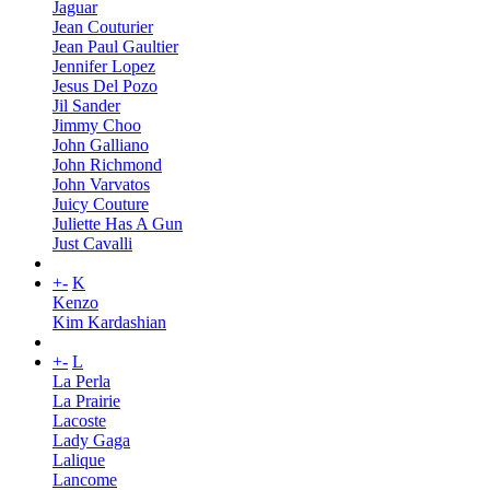
Jaguar
Jean Couturier
Jean Paul Gaultier
Jennifer Lopez
Jesus Del Pozo
Jil Sander
Jimmy Choo
John Galliano
John Richmond
John Varvatos
Juicy Couture
Juliette Has A Gun
Just Cavalli
+
-
K
Kenzo
Kim Kardashian
+
-
L
La Perla
La Prairie
Lacoste
Lady Gaga
Lalique
Lancome