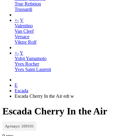
True Religion
Trussardi
+
-
V
Valentino
Van Cleef
Versace
Viktor Rolf
+
-
Y
Yohji Yamamoto
Yves Rocher
Yves Saint Laurent
E
Escada
Escada Cherry In the Air edt w
Escada Cherry In the Air
Артикул: 109101
0 грн