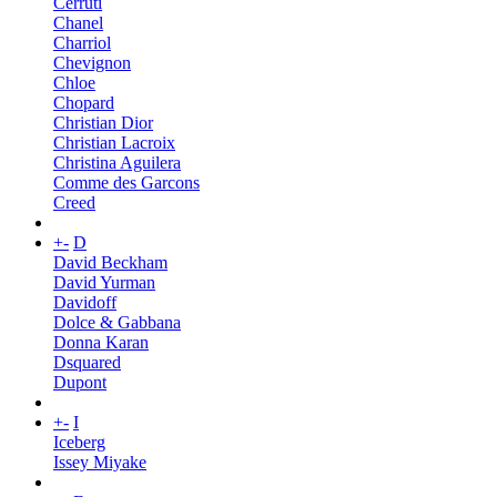
Cerruti
Chanel
Charriol
Chevignon
Chloe
Chopard
Christian Dior
Christian Lacroix
Christina Aguilera
Comme des Garcons
Creed
+
-
D
David Beckham
David Yurman
Davidoff
Dolce & Gabbana
Donna Karan
Dsquared
Dupont
+
-
I
Iceberg
Issey Miyake