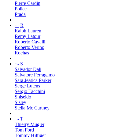
Pierre Cardin
Police
Prada
+
-
R
Ralph Lauren
Remy Latour
Roberto Cavalli
Roberto Verino
Rochas
+
-
S
Salvador Dali
Salvatore Ferragamo
Sara Jessica Parker
Serge Lutens
Sergio Tacchini
Shiseido
Sisley
Stella Mc Cartney
+
-
T
Thierry Mugler
Tom Ford
Tommy Hilfiger