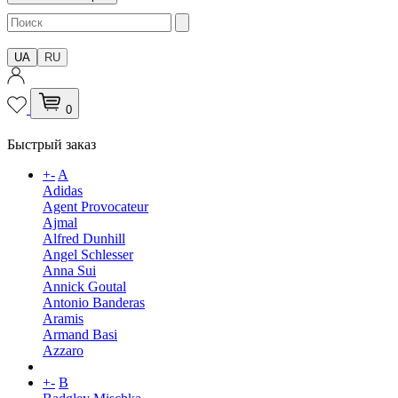
UA
RU
0
Быстрый заказ
+
-
A
Adidas
Agent Provocateur
Ajmal
Alfred Dunhill
Angel Schlesser
Anna Sui
Annick Goutal
Antonio Banderas
Aramis
Armand Basi
Azzaro
+
-
B