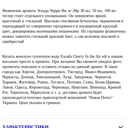
Флакончик аромата Эскада Черри Ин зе Эйр 30 мл, 50 мл, 100 мл
тестер стоит отдельного упоминания. Он невероятно яркий,
красочный и стильный. Высокая стеклянная бутылочка, окрашенная в
переходящий из совершенно прозрачного в насыщенный красный
цвет, декорирована маленькими вишенками. На горлышке флакончика
можно заметить стильный красный бант, а сам колпачок высокий и
серебристый.
Купить женскую туалетную воду Escada Cherry In the Air edt в нашем
магазине просто и приятно. При желании Вы сможете увидеть фото,
прочитать описание и оставить отзывы на данный аромат. В такие
города как Херсон, Днепропетровск, Ужгород, Ивано-Франковск,
Черкассы, Донецк, Хмельницкий, Луцк, Запорожье, Чернигов,
Харьков, Житомир, Ровно, Луганск, Полтава, Сумы, Белая Церковь,
Львов, Одесса, Кировоград, Черновцы, Николаев, Винница, Кривой
Рог, Тернополь, Мариуполь и т. д. доставка аромата будет
производится почтово-транспортной компанией "Новая Почта"
Украина. Цена указана в гривнах.
ХАРАКТЕРИСТИКИ