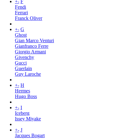
+
-
F
Fendi
Ferrari
Franck Oliver
+
-
G
Ghost
Gian Marco Venturi
Gianfranco Ferre
Giorgio Armani
Givenchy
Gucci
Guerlain
Guy Laroche
+
-
H
Hermes
Hugo Boss
+
-
I
Iceberg
Issey Miyake
+
-
J
Jacques Bogart