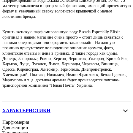
Парфюмированная вода Эскада Эспешели Еликсир 30 мл, 50 мл, 75
мл тестер заключена в прозрачный флакончик, имеющий приземистую
форму и увенчанный сверху золотистой крышечкой с малым
логотипом бренда.
Купить женскую парфюмированную воду Escada Especially Elixir
оригинал в нашем магазине очень просто – стоит лишь связаться с
нашими операторами или оформить заказ онлайн. На данную
позицию присутствует полноценное описание аромата, фото,
клиентские отзывы и цена в гривнах. В такие города как Сумы,
Донецк, Запорожье, Ровно, Херсон, Чернигов, Ужгород, Кривой Рог,
Харьков, Луцк, Луганск, Львов, Черновцы, Черкассы, Винница,
Одесса, Кировоград, Житомир, Тернополь, Днепропетровск,
Хмельницкий, Полтава, Николаев, Ивано-Франковск, Белая Церковь,
Мариуполь и т. д. доставка аромата будет производится почтово-
транспортной компанией "Новая Почта" Украина.
ХАРАКТЕРИСТИКИ
Парфюмерия
Для женщин
Тип аромата