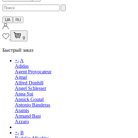
UA
RU
0
Быстрый заказ
+
-
A
Adidas
Agent Provocateur
Ajmal
Alfred Dunhill
Angel Schlesser
Anna Sui
Annick Goutal
Antonio Banderas
Aramis
Armand Basi
Azzaro
+
-
B