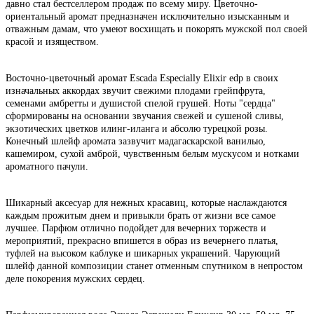
давно стал бестселлером продаж по всему миру. Цветочно-
ориентальный аромат предназначен исключительно изысканным и
отважным дамам, что умеют восхищать и покорять мужской пол своей
красой и изяществом.
Восточно-цветочный аромат Escada Especially Elixir edp в своих
изначальных аккордах звучит свежими плодами грейпфрута,
семенами амбретты и душистой спелой грушей. Ноты "сердца"
сформированы на основании звучания свежей и сушеной сливы,
экзотических цветков илинг-иланга и абсолю турецкой розы.
Конечный шлейф аромата зазвучит мадагаскарской ванилью,
кашемиром, сухой амброй, чувственным белым мускусом и нотками
ароматного пачули.
Шикарный аксесуар для нежных красавиц, которые наслаждаются
каждым прожитым днем и привыкли брать от жизни все самое
лучшее. Парфюм отлично подойдет для вечерних торжеств и
мероприятий, прекрасно впишется в образ из вечернего платья,
туфлей на высоком каблуке и шикарных украшений. Чарующий
шлейф данной композиции станет отменным спутником в непростом
деле покорения мужских сердец.