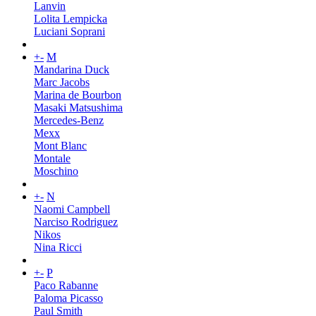
Lanvin
Lolita Lempicka
Luciani Soprani
+
-
M
Mandarina Duck
Marc Jacobs
Marina de Bourbon
Masaki Matsushima
Mercedes-Benz
Mexx
Mont Blanc
Montale
Moschino
+
-
N
Naomi Campbell
Narciso Rodriguez
Nikos
Nina Ricci
+
-
P
Paco Rabanne
Paloma Picasso
Paul Smith