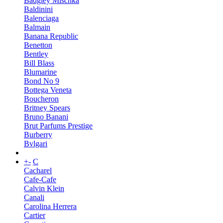
Badgley Mischka
Baldinini
Balenciaga
Balmain
Banana Republic
Benetton
Bentley
Bill Blass
Blumarine
Bond No 9
Bottega Veneta
Boucheron
Britney Spears
Bruno Banani
Brut Parfums Prestige
Burberry
Bvlgari
+
-
C
Cacharel
Cafe-Cafe
Calvin Klein
Canali
Carolina Herrera
Cartier