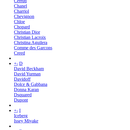
Cerruti
Chanel
Charriol
Chevignon
Chloe
Chopard
Christian Dior
Christian Lacroix
Christina Aguilera
Comme des Garcons
Creed
+
-
D
David Beckham
David Yurman
Davidoff
Dolce & Gabbana
Donna Karan
Dsquared
Dupont
+
-
I
Iceberg
Issey Miyake