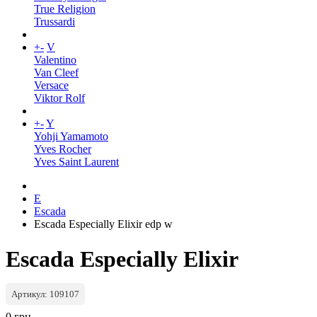
True Religion
Trussardi
+
-
V
Valentino
Van Cleef
Versace
Viktor Rolf
+
-
Y
Yohji Yamamoto
Yves Rocher
Yves Saint Laurent
E
Escada
Escada Especially Elixir edp w
Escada Especially Elixir
Артикул: 109107
0 грн