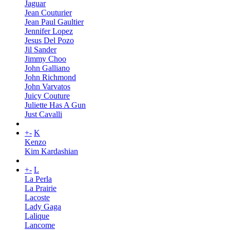
Jaguar
Jean Couturier
Jean Paul Gaultier
Jennifer Lopez
Jesus Del Pozo
Jil Sander
Jimmy Choo
John Galliano
John Richmond
John Varvatos
Juicy Couture
Juliette Has A Gun
Just Cavalli
+
-
K
Kenzo
Kim Kardashian
+
-
L
La Perla
La Prairie
Lacoste
Lady Gaga
Lalique
Lancome