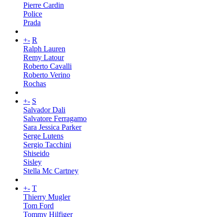
Pierre Cardin
Police
Prada
+
-
R
Ralph Lauren
Remy Latour
Roberto Cavalli
Roberto Verino
Rochas
+
-
S
Salvador Dali
Salvatore Ferragamo
Sara Jessica Parker
Serge Lutens
Sergio Tacchini
Shiseido
Sisley
Stella Mc Cartney
+
-
T
Thierry Mugler
Tom Ford
Tommy Hilfiger