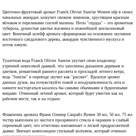
Цветочно-фруктовый аромат Franck Olivier Sunrise Women edp в своих
начальных аккордах зазвучит свежим лимоном, хрустящим красным
яблоком и переливами спелой малины. Ноты "сердца" – это ароматная
тубероза, душистые цветки жасмина и нежнейший апельсиновый
цвет. Конечный шлейф аромата сформирован на основании звучания
восточного сандалового дерева, аккордов чувственного мускуса и
ноток пачули.
Туалетная вода Franck Olivier Sunrise укутает свою владелицу
утренней невесомой дымкой, что заполнена дыханием деревьев и
цветков, романтикой раннего рассвета и прохладой летнего ветра,
ведь "Sunrise" в переводе звучит как "рассвет". Вдохнув аромат
данных духов, вы почувствуйте покой и воодушевленность лета и
начнете восторгаться казалось бы самыми обычными и будничными
вещами. Отменный летний аромат, который будет уместен как на
рабочем месте, так и на отдыхе.
Флакончик аромата Франк Оливер Санрайз Вумен 30 мл, 50 мл, 75 мл
тестер выполнен из чистого прозрачного стекла и окрашен в слабый
сиреневый цвет, что отчетливо напоминает о легкой предрассветной
дымке. Венчает композицию стильный колпачок, который отменно