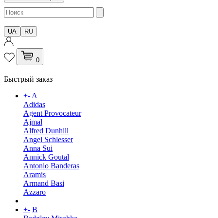
UA
RU
0
Быстрый заказ
+
-
A
Adidas
Agent Provocateur
Ajmal
Alfred Dunhill
Angel Schlesser
Anna Sui
Annick Goutal
Antonio Banderas
Aramis
Armand Basi
Azzaro
+
-
B