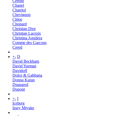
Cerruti
Chanel
Charriol
Chevignon
Chloe
Chopard
Christian Dior
Christian Lacroix
Christina Aguilera
Comme des Garcons
Creed
+
-
D
David Beckham
David Yurman
Davidoff
Dolce & Gabbana
Donna Karan
Dsquared
Dupont
+
-
I
Iceberg
Issey Miyake