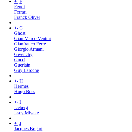
+
-
F
Fendi
Ferrari
Franck Oliver
+
-
G
Ghost
Gian Marco Venturi
Gianfranco Ferre
Giorgio Armani
Givenchy
Gucci
Guerlain
Guy Laroche
+
-
H
Hermes
Hugo Boss
+
-
I
Iceberg
Issey Miyake
+
-
J
Jacques Bogart