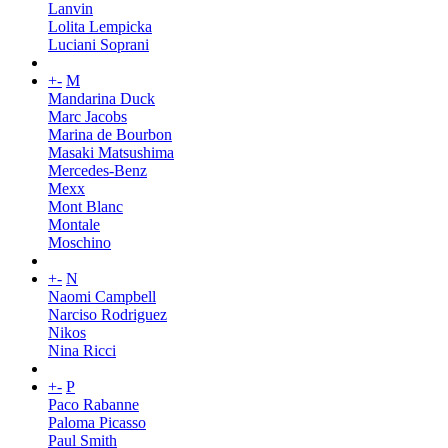
Lanvin
Lolita Lempicka
Luciani Soprani
+
-
M
Mandarina Duck
Marc Jacobs
Marina de Bourbon
Masaki Matsushima
Mercedes-Benz
Mexx
Mont Blanc
Montale
Moschino
+
-
N
Naomi Campbell
Narciso Rodriguez
Nikos
Nina Ricci
+
-
P
Paco Rabanne
Paloma Picasso
Paul Smith