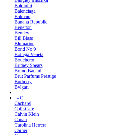
Badgley Mischka
Baldinini
Balenciaga
Balmain
Banana Republic
Benetton
Bentley
Bill Blass
Blumarine
Bond No 9
Bottega Veneta
Boucheron
Britney Spears
Bruno Banani
Brut Parfums Prestige
Burberry
Bvlgari
+
-
C
Cacharel
Cafe-Cafe
Calvin Klein
Canali
Carolina Herrera
Cartier