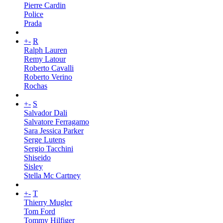
Pierre Cardin
Police
Prada
+
-
R
Ralph Lauren
Remy Latour
Roberto Cavalli
Roberto Verino
Rochas
+
-
S
Salvador Dali
Salvatore Ferragamo
Sara Jessica Parker
Serge Lutens
Sergio Tacchini
Shiseido
Sisley
Stella Mc Cartney
+
-
T
Thierry Mugler
Tom Ford
Tommy Hilfiger