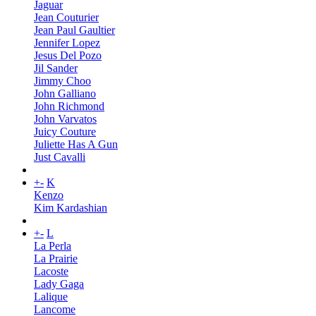
Jaguar
Jean Couturier
Jean Paul Gaultier
Jennifer Lopez
Jesus Del Pozo
Jil Sander
Jimmy Choo
John Galliano
John Richmond
John Varvatos
Juicy Couture
Juliette Has A Gun
Just Cavalli
+
-
K
Kenzo
Kim Kardashian
+
-
L
La Perla
La Prairie
Lacoste
Lady Gaga
Lalique
Lancome