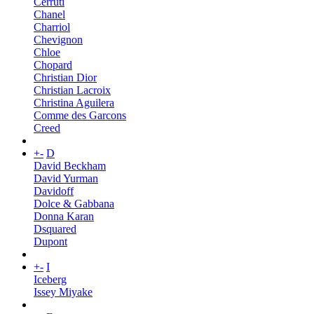
Cerruti
Chanel
Charriol
Chevignon
Chloe
Chopard
Christian Dior
Christian Lacroix
Christina Aguilera
Comme des Garcons
Creed
+
-
D
David Beckham
David Yurman
Davidoff
Dolce & Gabbana
Donna Karan
Dsquared
Dupont
+
-
I
Iceberg
Issey Miyake