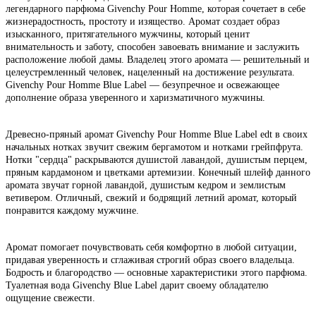
легендарного парфюма Givenchy Pour Homme, которая сочетает в себе
жизнерадостность, простоту и изящество. Аромат создает образ
изысканного, притягательного мужчины, который ценит
внимательность и заботу, способен завоевать внимание и заслужить
расположение любой дамы. Владелец этого аромата — решительный и
целеустремленный человек, нацеленный на достижение результата.
Givenchy Pour Homme Blue Label — безупречное и освежающее
дополнение образа уверенного и харизматичного мужчины.
Древесно-пряный аромат Givenchy Pour Homme Blue Label edt в своих
начальных нотках звучит свежим бергамотом и нотками грейпфрута.
Нотки "сердца" раскрываются душистой лавандой, душистым перцем,
пряным кардамоном и цветками артемизии. Конечный шлейф данного
аромата звучат горной лавандой, душистым кедром и землистым
ветивером. Отличный, свежий и бодрящий летний аромат, который
понравится каждому мужчине.
Аромат помогает почувствовать себя комфортно в любой ситуации,
придавая уверенность и сглаживая строгий образ своего владельца.
Бодрость и благородство — основные характеристики этого парфюма.
Туалетная вода Givenchy Blue Label дарит своему обладателю
ощущение свежести.