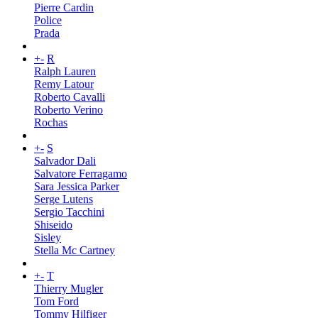
Pierre Cardin
Police
Prada
+
-
R
Ralph Lauren
Remy Latour
Roberto Cavalli
Roberto Verino
Rochas
+
-
S
Salvador Dali
Salvatore Ferragamo
Sara Jessica Parker
Serge Lutens
Sergio Tacchini
Shiseido
Sisley
Stella Mc Cartney
+
-
T
Thierry Mugler
Tom Ford
Tommy Hilfiger