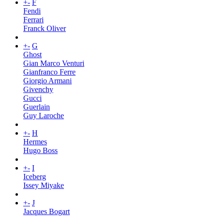
+
-
F
Fendi
Ferrari
Franck Oliver
+
-
G
Ghost
Gian Marco Venturi
Gianfranco Ferre
Giorgio Armani
Givenchy
Gucci
Guerlain
Guy Laroche
+
-
H
Hermes
Hugo Boss
+
-
I
Iceberg
Issey Miyake
+
-
J
Jacques Bogart