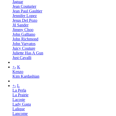
Jaguar
Jean Couturier
Jean Paul Gaultier
Jennifer Lopez
Jesus Del Pozo
Jil Sander
Jimmy Choo
John Galliano
John Richmond
John Varvatos
Juicy Couture
Juliette Has A Gun
Just Cavalli
+
-
K
Kenzo
Kim Kardashian
+
-
L
La Perla
La Prairie
Lacoste
Lady Gaga
Lalique
Lancome