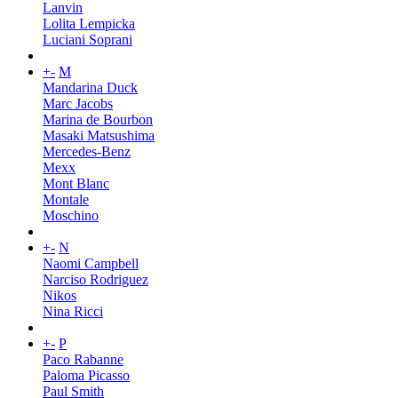
Lanvin
Lolita Lempicka
Luciani Soprani
+
-
M
Mandarina Duck
Marc Jacobs
Marina de Bourbon
Masaki Matsushima
Mercedes-Benz
Mexx
Mont Blanc
Montale
Moschino
+
-
N
Naomi Campbell
Narciso Rodriguez
Nikos
Nina Ricci
+
-
P
Paco Rabanne
Paloma Picasso
Paul Smith