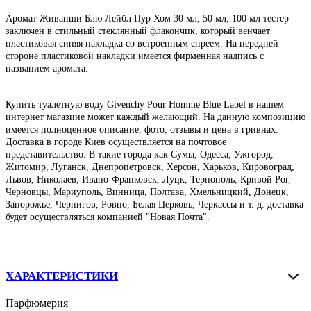
Аромат Живанши Блю Лейбл Пур Хом 30 мл, 50 мл, 100 мл тестер
заключен в стильный стеклянный флакончик, который венчает
пластиковая синяя накладка со встроенным спреем. На передней
стороне пластиковой накладки имеется фирменная надпись с
названием аромата.
Купить туалетную воду Givenchy Pour Homme Blue Label в нашем
интернет магазине может каждый желающий. На данную композицию
имеется полноценное описание, фото, отзывы и цена в гривнах.
Доставка в городе Киев осуществляется на почтовое
представительство. В такие города как Сумы, Одесса, Ужгород,
Житомир, Луганск, Днепропетровск, Херсон, Харьков, Кировоград,
Львов, Николаев, Ивано-Франковск, Луцк, Тернополь, Кривой Рог,
Черновцы, Мариуполь, Винница, Полтава, Хмельницкий, Донецк,
Запорожье, Чернигов, Ровно, Белая Церковь, Черкассы и т. д. доставка
будет осуществляться компанией "Новая Почта".
ХАРАКТЕРИСТИКИ
Парфюмерия