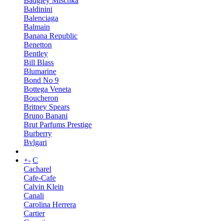
Badgley Mischka
Baldinini
Balenciaga
Balmain
Banana Republic
Benetton
Bentley
Bill Blass
Blumarine
Bond No 9
Bottega Veneta
Boucheron
Britney Spears
Bruno Banani
Brut Parfums Prestige
Burberry
Bvlgari
+
-
C
Cacharel
Cafe-Cafe
Calvin Klein
Canali
Carolina Herrera
Cartier