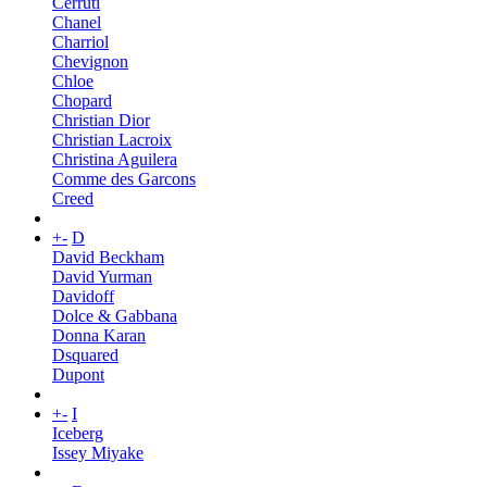
Cerruti
Chanel
Charriol
Chevignon
Chloe
Chopard
Christian Dior
Christian Lacroix
Christina Aguilera
Comme des Garcons
Creed
+
-
D
David Beckham
David Yurman
Davidoff
Dolce & Gabbana
Donna Karan
Dsquared
Dupont
+
-
I
Iceberg
Issey Miyake