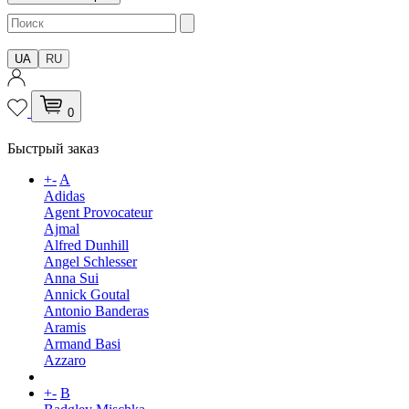
UA
RU
0
Быстрый заказ
+
-
A
Adidas
Agent Provocateur
Ajmal
Alfred Dunhill
Angel Schlesser
Anna Sui
Annick Goutal
Antonio Banderas
Aramis
Armand Basi
Azzaro
+
-
B