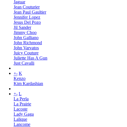
Jaguar
Jean Couturier
Jean Paul Gaultier
Jennifer Lopez
Jesus Del Pozo
Jil Sander
Jimmy Choo
John Galliano
John Richmond
John Varvatos
Juicy Couture
Juliette Has A Gun
Just Cavalli
+
-
K
Kenzo
Kim Kardashian
+
-
L
La Perla
La Prairie
Lacoste
Lady Gaga
Lalique
Lancome