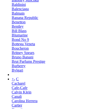
Badgley Mischka
Baldinini
Balenciaga
Balmain
Banana Republic
Benetton
Bentley
Bill Blass
Blumarine
Bond No 9
Bottega Veneta
Boucheron
Britney Spears
Bruno Banani
Brut Parfums Prestige
Burberry
Bvlgari
+
-
C
Cacharel
Cafe-Cafe
Calvin Klein
Canali
Carolina Herrera
Cartier