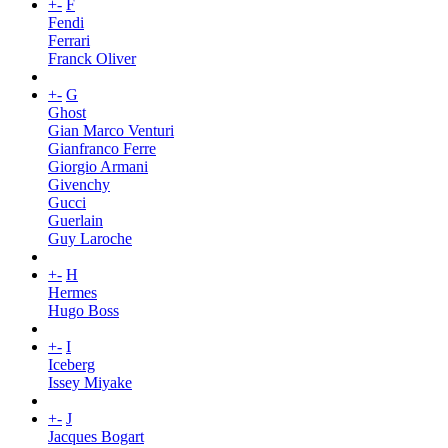
+
-
F
Fendi
Ferrari
Franck Oliver
+
-
G
Ghost
Gian Marco Venturi
Gianfranco Ferre
Giorgio Armani
Givenchy
Gucci
Guerlain
Guy Laroche
+
-
H
Hermes
Hugo Boss
+
-
I
Iceberg
Issey Miyake
+
-
J
Jacques Bogart