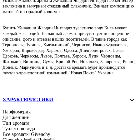
Розовая жидкость аромата Живанши Жардин Интердит 50 мл тестер
заключена в вычурный стеклянный флакончик. Венчает композицию
матовый прозрачный колпачок.
Купить Живанши Жардин Интердит туалетную воду Киев может
каждый желающий. На данный аромат присутствует полноценное
описание, фото и отзывы наших посетителей. В такие города как
Тернополь, Луганск, Хмельницкий, Чернигов, Ивано-Франковск,
Ужгород, Кировоград, Харьков, Одесса, Днепропетровск, Белая
Церковь, Черкассы, Львов, Полтава, Херсон, Луцк, Черновцы,
Житомир, Винница, Сумы, Кривой Рог, Николаев, Запорожье, Ровно,
Донецк, Мариуполь и т. д. доставка аромата будет производится
почтово-транспортной компанией "Новая Почта" Украина.
ХАРАКТЕРИСТИКИ
Парфюмерия
Для женщин
Тип аромата
Туалетная вода
Все ароматы Givenchy
Givenchy Jardin d'Interdit