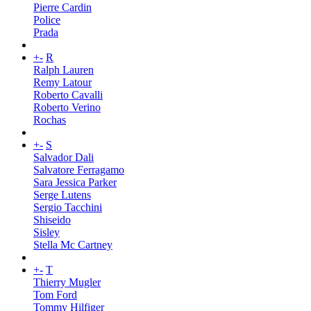
Pierre Cardin
Police
Prada
+
-
R
Ralph Lauren
Remy Latour
Roberto Cavalli
Roberto Verino
Rochas
+
-
S
Salvador Dali
Salvatore Ferragamo
Sara Jessica Parker
Serge Lutens
Sergio Tacchini
Shiseido
Sisley
Stella Mc Cartney
+
-
T
Thierry Mugler
Tom Ford
Tommy Hilfiger