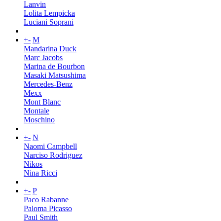
Lanvin
Lolita Lempicka
Luciani Soprani
+
-
M
Mandarina Duck
Marc Jacobs
Marina de Bourbon
Masaki Matsushima
Mercedes-Benz
Mexx
Mont Blanc
Montale
Moschino
+
-
N
Naomi Campbell
Narciso Rodriguez
Nikos
Nina Ricci
+
-
P
Paco Rabanne
Paloma Picasso
Paul Smith