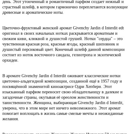
день. Этот утонченный и романтичный парфюм создает нежный и
страстный шлейф, в котором гармонично переплетаются волнующие
древесные и ароматические ноты.
Цветочно-фруктовый женский аромат Givenchy Jardin d Interdit edt
оригинал в своих начальных нотках раскрывается ароматным и
свежим киви, клюквой и душистой грушей. Нотки "сердца" – это
чувственная красная роза, красные ягоды, красный шиповник и
душистый персиковый цвет. Конечный шлейф данной композиции
состоит из ноток восточного сандала, гелиотропа и экзотической
орхидеи.
В аромате Givenchy Jardin d Interdit оживают классические нотки
цветочно-альдегидной композиции, созданной ещё в 1957 году и
посвящённой знаменитой киноактрисе Одри Хепберн. Этот
изысканный парфюм переносит свою обладательницу в далекие и
загадочные страны, окутывая её ореолом женственности и
таинственности. Женщина, выбирающая Givenchy Jardin d Interdit,
уверена, что в этом мире нет ничего невозможного. Этот аромат
помогает воплощать в жизнь самые смелые мечты и неожиданные
желания.