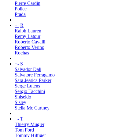
Pierre Cardin
Police
Prada
+
-
R
Ralph Lauren
Remy Latour
Roberto Cavalli
Roberto Verino
Rochas
+
-
S
Salvador Dali
Salvatore Ferragamo
Sara Jessica Parker
Serge Lutens
Sergio Tacchini
Shiseido
Sisley
Stella Mc Cartney
+
-
T
Thierry Mugler
Tom Ford
Tommy Hilfiger