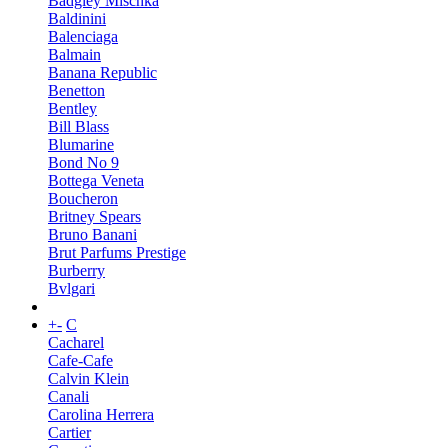
Badgley Mischka
Baldinini
Balenciaga
Balmain
Banana Republic
Benetton
Bentley
Bill Blass
Blumarine
Bond No 9
Bottega Veneta
Boucheron
Britney Spears
Bruno Banani
Brut Parfums Prestige
Burberry
Bvlgari
+
-
C
Cacharel
Cafe-Cafe
Calvin Klein
Canali
Carolina Herrera
Cartier