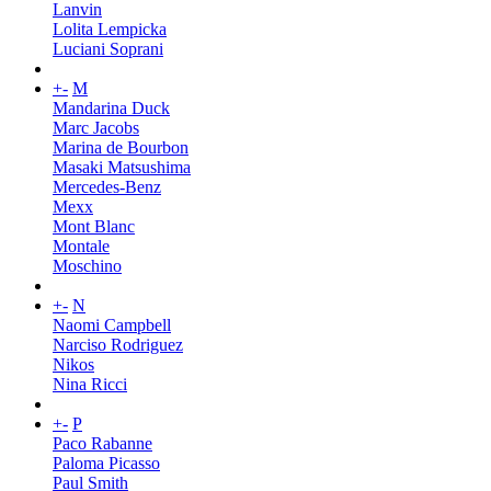
Lanvin
Lolita Lempicka
Luciani Soprani
+
-
M
Mandarina Duck
Marc Jacobs
Marina de Bourbon
Masaki Matsushima
Mercedes-Benz
Mexx
Mont Blanc
Montale
Moschino
+
-
N
Naomi Campbell
Narciso Rodriguez
Nikos
Nina Ricci
+
-
P
Paco Rabanne
Paloma Picasso
Paul Smith