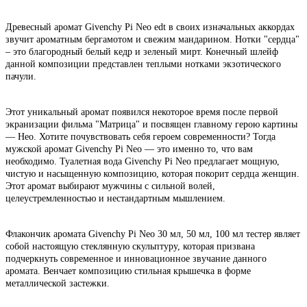
Древесный аромат Givenchy Pi Neo edt в своих изначальных аккордах
звучит ароматным бергамотом и свежим мандарином. Нотки "сердца"
– это благородный белый кедр и зеленый мирт. Конечный шлейф
данной композиции представлен теплыми нотками экзотического
пачули.
Этот уникальный аромат появился некоторое время после первой
экранизации фильма "Матрица" и посвящен главному герою картины
— Нео. Хотите почувствовать себя героем современности? Тогда
мужской аромат Givenchy Pi Neo — это именно то, что вам
необходимо. Туалетная вода Givenchy Pi Neo предлагает мощную,
чистую и насыщенную композицию, которая покорит сердца женщин.
Этот аромат выбирают мужчины с сильной волей,
целеустремленностью и нестандартным мышлением.
Флакончик аромата Givenchy Pi Neo 30 мл, 50 мл, 100 мл тестер являет
собой настоящую стеклянную скульптуру, которая призвана
подчеркнуть современное и инновационное звучание данного
аромата. Венчает композицию стильная крышечка в форме
металлической застежки.