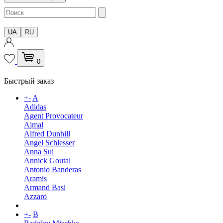
UA
RU
0
Быстрый заказ
+
-
A
Adidas
Agent Provocateur
Ajmal
Alfred Dunhill
Angel Schlesser
Anna Sui
Annick Goutal
Antonio Banderas
Aramis
Armand Basi
Azzaro
+
-
B