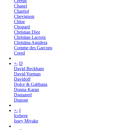
Cerruti
Chanel
Charriol
Chevignon
Chloe
Chopard
Christian Dior
Christian Lacroix
Christina Aguilera
Comme des Garcons
Creed
+
-
D
David Beckham
David Yurman
Davidoff
Dolce & Gabbana
Donna Karan
Dsquared
Dupont
+
-
I
Iceberg
Issey Miyake