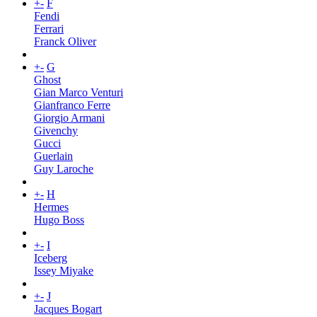
+
-
F
Fendi
Ferrari
Franck Oliver
+
-
G
Ghost
Gian Marco Venturi
Gianfranco Ferre
Giorgio Armani
Givenchy
Gucci
Guerlain
Guy Laroche
+
-
H
Hermes
Hugo Boss
+
-
I
Iceberg
Issey Miyake
+
-
J
Jacques Bogart