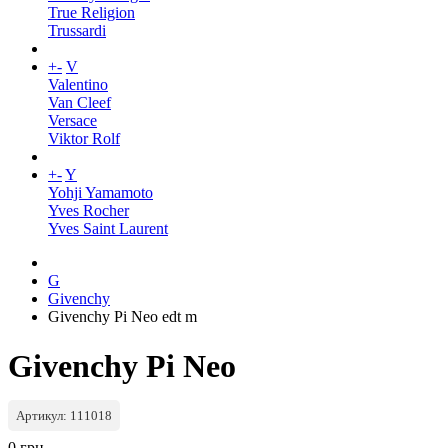
True Religion
Trussardi
+
-
V
Valentino
Van Cleef
Versace
Viktor Rolf
+
-
Y
Yohji Yamamoto
Yves Rocher
Yves Saint Laurent
G
Givenchy
Givenchy Pi Neo edt m
Givenchy Pi Neo
Артикул: 111018
0 грн