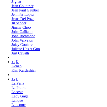
Jaguar
Jean Couturier
Jean Paul Gaultier
Jennifer Lopez
Jesus Del Pozo
Jil Sander
Jimmy Choo
John Galliano
John Richmond
John Varvatos
Juicy Couture
Juliette Has A Gun
Just Cavalli
+
-
K
Kenzo
Kim Kardashian
+
-
L
La Perla
La Prairie
Lacoste
Lady Gaga
Lalique
Lancome