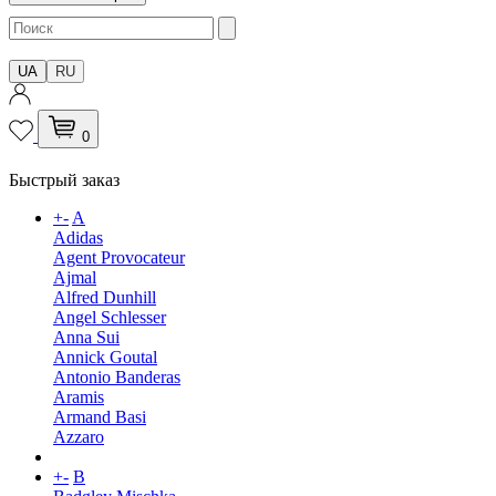
UA
RU
0
Быстрый заказ
+
-
A
Adidas
Agent Provocateur
Ajmal
Alfred Dunhill
Angel Schlesser
Anna Sui
Annick Goutal
Antonio Banderas
Aramis
Armand Basi
Azzaro
+
-
B