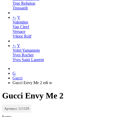
True Religion
Trussardi
+
-
V
Valentino
Van Cleef
Versace
Viktor Rolf
+
-
Y
Yohji Yamamoto
Yves Rocher
Yves Saint Laurent
G
Gucci
Gucci Envy Me 2 edt w
Gucci Envy Me 2
Артикул: 111329
0 грн