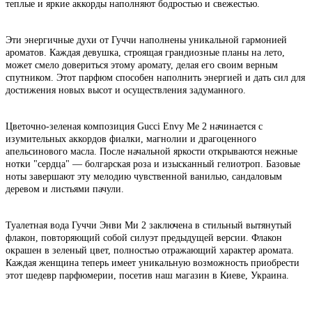
теплые и яркие аккорды наполняют бодростью и свежестью.
Эти энергичные духи от Гуччи наполнены уникальной гармонией
ароматов. Каждая девушка, строящая грандиозные планы на лето,
может смело довериться этому аромату, делая его своим верным
спутником. Этот парфюм способен наполнить энергией и дать сил для
достижения новых высот и осуществления задуманного.
Цветочно-зеленая композиция Gucci Envy Me 2 начинается с
изумительных аккордов фиалки, магнолии и драгоценного
апельсинового масла. После начальной яркости открываются нежные
нотки "сердца" — болгарская роза и изысканный гелиотроп. Базовые
ноты завершают эту мелодию чувственной ванилью, сандаловым
деревом и листьями пачули.
Туалетная вода Гуччи Энви Ми 2 заключена в стильный вытянутый
флакон, повторяющий собой силуэт предыдущей версии. Флакон
окрашен в зеленый цвет, полностью отражающий характер аромата.
Каждая женщина теперь имеет уникальную возможность приобрести
этот шедевр парфюмерии, посетив наш магазин в Киеве, Украина.