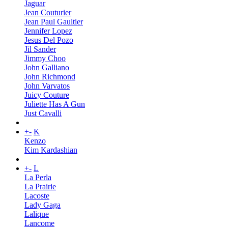
Jaguar
Jean Couturier
Jean Paul Gaultier
Jennifer Lopez
Jesus Del Pozo
Jil Sander
Jimmy Choo
John Galliano
John Richmond
John Varvatos
Juicy Couture
Juliette Has A Gun
Just Cavalli
+
-
K
Kenzo
Kim Kardashian
+
-
L
La Perla
La Prairie
Lacoste
Lady Gaga
Lalique
Lancome