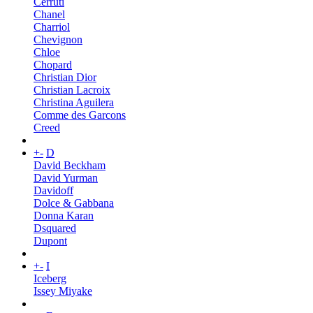
Cerruti
Chanel
Charriol
Chevignon
Chloe
Chopard
Christian Dior
Christian Lacroix
Christina Aguilera
Comme des Garcons
Creed
+
-
D
David Beckham
David Yurman
Davidoff
Dolce & Gabbana
Donna Karan
Dsquared
Dupont
+
-
I
Iceberg
Issey Miyake