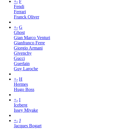
+
-
F
Fendi
Ferrari
Franck Oliver
+
-
G
Ghost
Gian Marco Venturi
Gianfranco Ferre
Giorgio Armani
Givenchy
Gucci
Guerlain
Guy Laroche
+
-
H
Hermes
Hugo Boss
+
-
I
Iceberg
Issey Miyake
+
-
J
Jacques Bogart