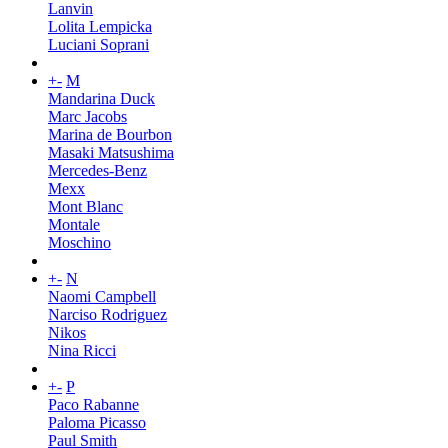
Lanvin
Lolita Lempicka
Luciani Soprani
+
-
M
Mandarina Duck
Marc Jacobs
Marina de Bourbon
Masaki Matsushima
Mercedes-Benz
Mexx
Mont Blanc
Montale
Moschino
+
-
N
Naomi Campbell
Narciso Rodriguez
Nikos
Nina Ricci
+
-
P
Paco Rabanne
Paloma Picasso
Paul Smith