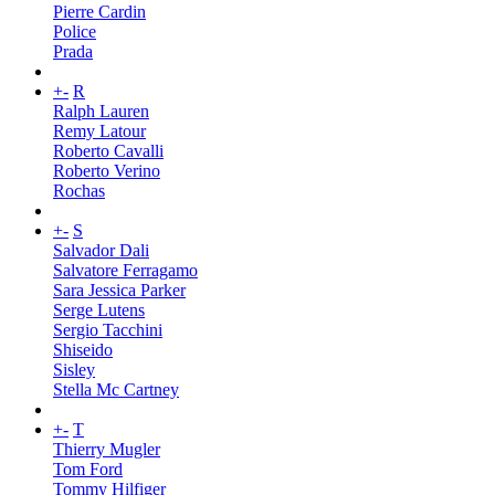
Pierre Cardin
Police
Prada
+
-
R
Ralph Lauren
Remy Latour
Roberto Cavalli
Roberto Verino
Rochas
+
-
S
Salvador Dali
Salvatore Ferragamo
Sara Jessica Parker
Serge Lutens
Sergio Tacchini
Shiseido
Sisley
Stella Mc Cartney
+
-
T
Thierry Mugler
Tom Ford
Tommy Hilfiger