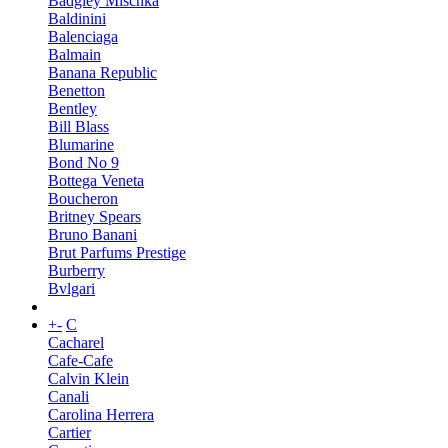
Badgley Mischka
Baldinini
Balenciaga
Balmain
Banana Republic
Benetton
Bentley
Bill Blass
Blumarine
Bond No 9
Bottega Veneta
Boucheron
Britney Spears
Bruno Banani
Brut Parfums Prestige
Burberry
Bvlgari
+
-
C
Cacharel
Cafe-Cafe
Calvin Klein
Canali
Carolina Herrera
Cartier