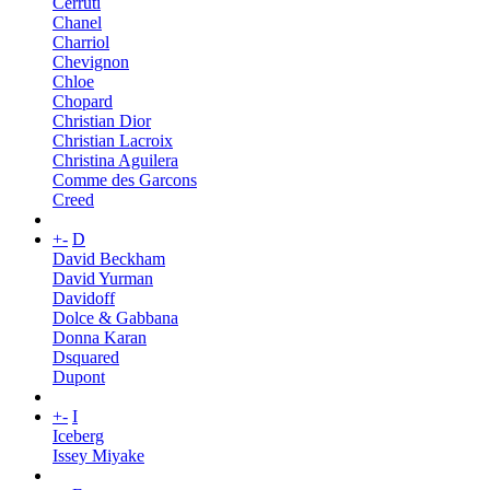
Cerruti
Chanel
Charriol
Chevignon
Chloe
Chopard
Christian Dior
Christian Lacroix
Christina Aguilera
Comme des Garcons
Creed
+
-
D
David Beckham
David Yurman
Davidoff
Dolce & Gabbana
Donna Karan
Dsquared
Dupont
+
-
I
Iceberg
Issey Miyake