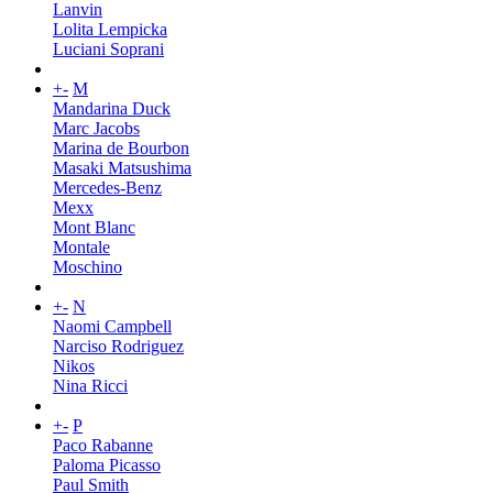
Lanvin
Lolita Lempicka
Luciani Soprani
+
-
M
Mandarina Duck
Marc Jacobs
Marina de Bourbon
Masaki Matsushima
Mercedes-Benz
Mexx
Mont Blanc
Montale
Moschino
+
-
N
Naomi Campbell
Narciso Rodriguez
Nikos
Nina Ricci
+
-
P
Paco Rabanne
Paloma Picasso
Paul Smith