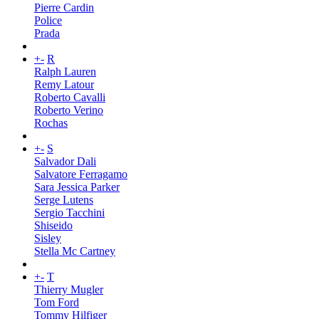
Pierre Cardin
Police
Prada
+
-
R
Ralph Lauren
Remy Latour
Roberto Cavalli
Roberto Verino
Rochas
+
-
S
Salvador Dali
Salvatore Ferragamo
Sara Jessica Parker
Serge Lutens
Sergio Tacchini
Shiseido
Sisley
Stella Mc Cartney
+
-
T
Thierry Mugler
Tom Ford
Tommy Hilfiger