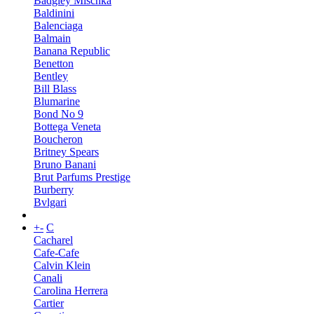
Badgley Mischka
Baldinini
Balenciaga
Balmain
Banana Republic
Benetton
Bentley
Bill Blass
Blumarine
Bond No 9
Bottega Veneta
Boucheron
Britney Spears
Bruno Banani
Brut Parfums Prestige
Burberry
Bvlgari
+
-
C
Cacharel
Cafe-Cafe
Calvin Klein
Canali
Carolina Herrera
Cartier