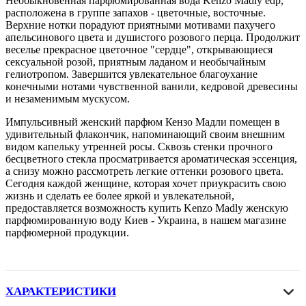
Необыкновенная парфюмированная вода Kenzo Madly edp,
расположена в группе запахов - цветочные, восточные.
Верхние нотки порадуют приятными мотивами пахучего
апельсинового цвета и душистого розового перца. Продолжит
веселье прекрасное цветочное "сердце", открывающиеся
сексуальной розой, приятным ладаном и необычайным
гелиотропом. Завершится увлекательное благоухание
конечными нотами чувственной ванили, кедровой древесины
и незаменимым мускусом.
Импульсивный женский парфюм Кензо Мадли помещен в
удивительный флакончик, напоминающий своим внешним
видом капельку утренней росы. Сквозь стенки прочного
бесцветного стекла просматривается ароматическая эссенция,
а снизу можно рассмотреть легкие оттенки розового цвета.
Сегодня каждой женщине, которая хочет приукрасить свою
жизнь и сделать ее более яркой и увлекательной,
предоставляется возможность купить Kenzo Madly женскую
парфюмированную воду Киев - Украина, в нашем магазине
парфюмерной продукции.
ХАРАКТЕРИСТИКИ