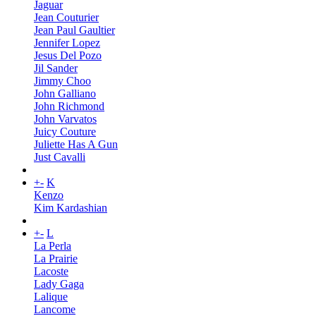
Jaguar
Jean Couturier
Jean Paul Gaultier
Jennifer Lopez
Jesus Del Pozo
Jil Sander
Jimmy Choo
John Galliano
John Richmond
John Varvatos
Juicy Couture
Juliette Has A Gun
Just Cavalli
+
-
K
Kenzo
Kim Kardashian
+
-
L
La Perla
La Prairie
Lacoste
Lady Gaga
Lalique
Lancome