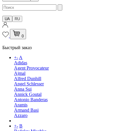
UA
RU
0
Быстрый заказ
+
-
A
Adidas
Agent Provocateur
Ajmal
Alfred Dunhill
Angel Schlesser
Anna Sui
Annick Goutal
Antonio Banderas
Aramis
Armand Basi
Azzaro
+
-
B