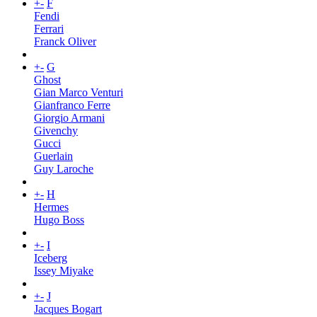
+
-
F
Fendi
Ferrari
Franck Oliver
+
-
G
Ghost
Gian Marco Venturi
Gianfranco Ferre
Giorgio Armani
Givenchy
Gucci
Guerlain
Guy Laroche
+
-
H
Hermes
Hugo Boss
+
-
I
Iceberg
Issey Miyake
+
-
J
Jacques Bogart