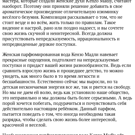
мастера, которые создали женские духи Kenzo Madly, считают
наоборот. Поэтому они приняли решение добавить в свое
ароматическое произведение отличительную изюминку
весёлого безумия. Композиция рассказывает о том, что не
стоит везде и во всём, жить только по правилам. Такое
видение и настрой, рано или поздно надоест, и вы сочтете
свою жизнь скучной и неинтересной. Всегда должна
присутствовать непредсказуемость, иррациональность и
непредвиденные дерзкие поступки.
Женская парфюмированная вода Кензо Мадли навевает
прекрасные ощущения, подтолкнет на непредсказуемые
поступки и придаст вашей жизни разнообразности. Ведь если
сравнить взрослую жизнь и прошедшее детство, то можно
увидеть, как много было в то время легкости и
бесшабашности. Естественно сейчас мы выросли, но та
детская нескончаемая энергия все же, так и рвется на свободу.
Но мы не даем ей волю, ведь как установило наше общество,
это неправильно и мы должны быть более серьезными. А ведь
порой хочется побегать, подурачиться и почувствовать себя
действительно настоящим ребёнком. Данный парфюм,
пытается поведать о том, что иногда необходима такая
разрядка, чтобы сделать свою жизнь более интересной,
красочной и веселой.