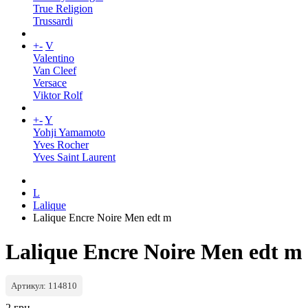
True Religion
Trussardi
+
-
V
Valentino
Van Cleef
Versace
Viktor Rolf
+
-
Y
Yohji Yamamoto
Yves Rocher
Yves Saint Laurent
L
Lalique
Lalique Encre Noire Men edt m
Lalique Encre Noire Men edt m
Артикул: 114810
2 грн