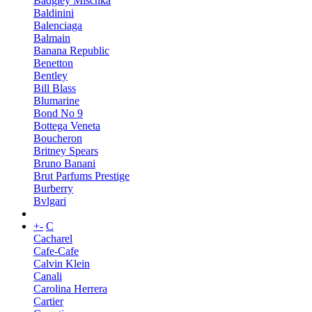
Badgley Mischka
Baldinini
Balenciaga
Balmain
Banana Republic
Benetton
Bentley
Bill Blass
Blumarine
Bond No 9
Bottega Veneta
Boucheron
Britney Spears
Bruno Banani
Brut Parfums Prestige
Burberry
Bvlgari
+
-
C
Cacharel
Cafe-Cafe
Calvin Klein
Canali
Carolina Herrera
Cartier