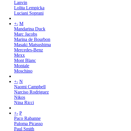
Lanvin
Lolita Lempicka
Luciani Soprani
+
-
M
Mandarina Duck
Marc Jacobs
Marina de Bourbon
Masaki Matsushima
Mercedes-Benz
Mexx
Mont Blanc
Montale
Moschino
+
-
N
Naomi Campbell
Narciso Rodriguez
Nikos
Nina Ricci
+
-
P
Paco Rabanne
Paloma Picasso
Paul Smith