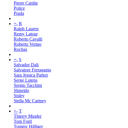
Pierre Cardin
Police
Prada
+
-
R
Ralph Lauren
Remy Latour
Roberto Cavalli
Roberto Verino
Rochas
+
-
S
Salvador Dali
Salvatore Ferragamo
Sara Jessica Parker
Serge Lutens
Sergio Tacchini
Shiseido
Sisley
Stella Mc Cartney
+
-
T
Thierry Mugler
Tom Ford
Tommy Hilfiger