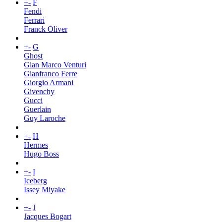
+
-
F
Fendi
Ferrari
Franck Oliver
+
-
G
Ghost
Gian Marco Venturi
Gianfranco Ferre
Giorgio Armani
Givenchy
Gucci
Guerlain
Guy Laroche
+
-
H
Hermes
Hugo Boss
+
-
I
Iceberg
Issey Miyake
+
-
J
Jacques Bogart