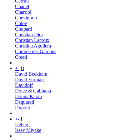
Cerruti
Chanel
Charriol
Chevignon
Chloe
Chopard
Christian Dior
Christian Lacroix
Christina Aguilera
Comme des Garcons
Creed
+
-
D
David Beckham
David Yurman
Davidoff
Dolce & Gabbana
Donna Karan
Dsquared
Dupont
+
-
I
Iceberg
Issey Miyake