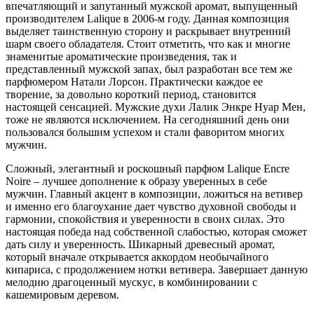
впечатляющий и запутанный мужской аромат, выпущенный
производителем Lalique в 2006-м году. Данная композиция
выделяет таинственную сторону и раскрывает внутренний
шарм своего обладателя. Стоит отметить, что как и многие
знаменитые ароматические произведения, так и
представленный мужской запах, был разработан все тем же
парфюмером Натали Лорсон. Практически каждое ее
творение, за довольно короткий период, становится
настоящей сенсацией. Мужские духи Лалик Энкре Нуар Мен,
тоже не являются исключением. На сегодняшний день они
пользовался большим успехом и стали фаворитом многих
мужчин.
Сложный, элегантный и роскошный парфюм Lalique Encre
Noire – лучшее дополнение к образу уверенных в себе
мужчин. Главный акцент в композиции, ложиться на ветивер
и именно его благоухание дает чувство духовной свободы и
гармонии, спокойствия и уверенности в своих силах. Это
настоящая победа над собственной слабостью, которая сможет
дать силу и уверенность. Шикарный древесный аромат,
который вначале открывается аккордом необычайного
кипариса, с продолжением нотки ветивера. Завершает данную
мелодию драгоценный мускус, в комбинировании с
кашемировым деревом.