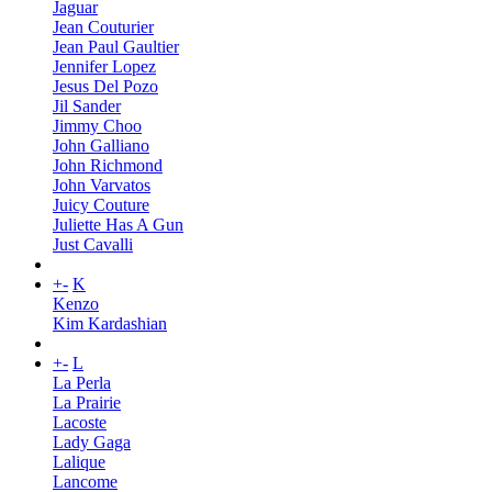
Jaguar
Jean Couturier
Jean Paul Gaultier
Jennifer Lopez
Jesus Del Pozo
Jil Sander
Jimmy Choo
John Galliano
John Richmond
John Varvatos
Juicy Couture
Juliette Has A Gun
Just Cavalli
+
-
K
Kenzo
Kim Kardashian
+
-
L
La Perla
La Prairie
Lacoste
Lady Gaga
Lalique
Lancome