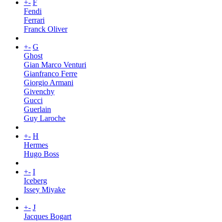
+
-
F
Fendi
Ferrari
Franck Oliver
+
-
G
Ghost
Gian Marco Venturi
Gianfranco Ferre
Giorgio Armani
Givenchy
Gucci
Guerlain
Guy Laroche
+
-
H
Hermes
Hugo Boss
+
-
I
Iceberg
Issey Miyake
+
-
J
Jacques Bogart