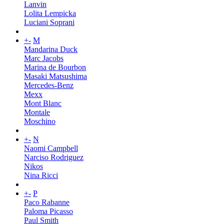
Lanvin
Lolita Lempicka
Luciani Soprani
+
-
M
Mandarina Duck
Marc Jacobs
Marina de Bourbon
Masaki Matsushima
Mercedes-Benz
Mexx
Mont Blanc
Montale
Moschino
+
-
N
Naomi Campbell
Narciso Rodriguez
Nikos
Nina Ricci
+
-
P
Paco Rabanne
Paloma Picasso
Paul Smith