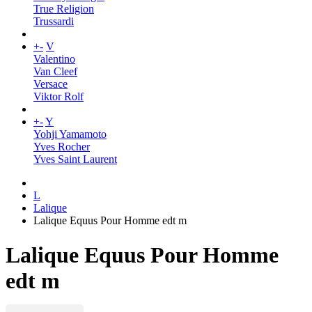
True Religion
Trussardi
+
-
V
Valentino
Van Cleef
Versace
Viktor Rolf
+
-
Y
Yohji Yamamoto
Yves Rocher
Yves Saint Laurent
L
Lalique
Lalique Equus Pour Homme edt m
Lalique Equus Pour Homme
edt m