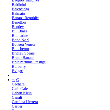
Badgley Mischka
Baldinini
Balenciaga
Balmain
Banana Republic
Benetton
Bentley
Bill Blass
Blumarine
Bond No 9
Bottega Veneta
Boucheron
Britney Spears
Bruno Banani
Brut Parfums Prestige
Burberry
Bvlgari
+
-
C
Cacharel
Cafe-Cafe
Calvin Klein
Canali
Carolina Herrera
Cartier