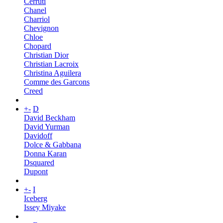
Cerruti
Chanel
Charriol
Chevignon
Chloe
Chopard
Christian Dior
Christian Lacroix
Christina Aguilera
Comme des Garcons
Creed
+
-
D
David Beckham
David Yurman
Davidoff
Dolce & Gabbana
Donna Karan
Dsquared
Dupont
+
-
I
Iceberg
Issey Miyake