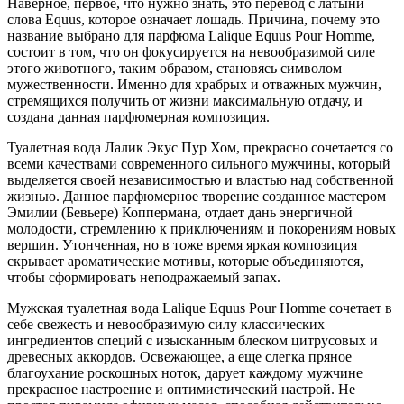
Наверное, первое, что нужно знать, это перевод с латыни
слова Equus, которое означает лошадь. Причина, почему это
название выбрано для парфюма Lalique Equus Pour Homme,
состоит в том, что он фокусируется на невообразимой силе
этого животного, таким образом, становясь символом
мужественности. Именно для храбрых и отважных мужчин,
стремящихся получить от жизни максимальную отдачу, и
создана данная парфюмерная композиция.
Туалетная вода Лалик Экус Пур Хом, прекрасно сочетается со
всеми качествами современного сильного мужчины, который
выделяется своей независимостью и властью над собственной
жизнью. Данное парфюмерное творение созданное мастером
Эмилии (Бевьере) Коппермана, отдает дань энергичной
молодости, стремлению к приключениям и покорениям новых
вершин. Утонченная, но в тоже время яркая композиция
скрывает ароматические мотивы, которые объединяются,
чтобы сформировать неподражаемый запах.
Мужская туалетная вода Lalique Equus Pour Homme сочетает в
себе свежесть и невообразимую силу классических
ингредиентов специй с изысканным блеском цитрусовых и
древесных аккордов. Освежающее, а еще слегка пряное
благоухание роскошных ноток, дарует каждому мужчине
прекрасное настроение и оптимистический настрой. Не