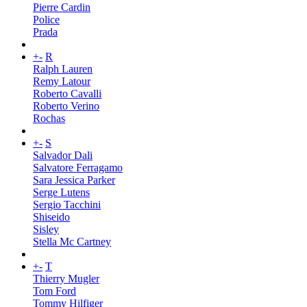
Pierre Cardin
Police
Prada
+
-
R
Ralph Lauren
Remy Latour
Roberto Cavalli
Roberto Verino
Rochas
+
-
S
Salvador Dali
Salvatore Ferragamo
Sara Jessica Parker
Serge Lutens
Sergio Tacchini
Shiseido
Sisley
Stella Mc Cartney
+
-
T
Thierry Mugler
Tom Ford
Tommy Hilfiger