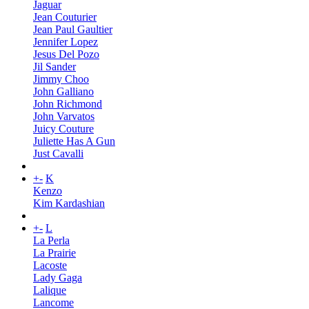
Jaguar
Jean Couturier
Jean Paul Gaultier
Jennifer Lopez
Jesus Del Pozo
Jil Sander
Jimmy Choo
John Galliano
John Richmond
John Varvatos
Juicy Couture
Juliette Has A Gun
Just Cavalli
+
-
K
Kenzo
Kim Kardashian
+
-
L
La Perla
La Prairie
Lacoste
Lady Gaga
Lalique
Lancome