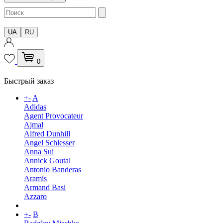
UA
RU
0
Быстрый заказ
+
-
A
Adidas
Agent Provocateur
Ajmal
Alfred Dunhill
Angel Schlesser
Anna Sui
Annick Goutal
Antonio Banderas
Aramis
Armand Basi
Azzaro
+
-
B