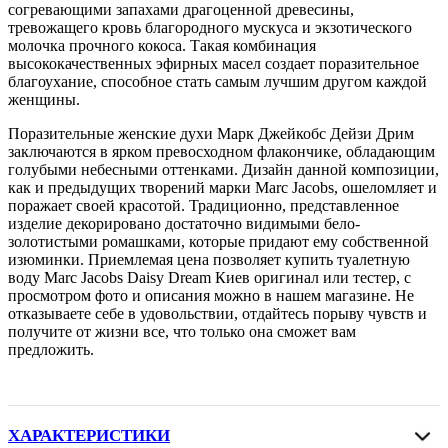
согревающими запахами драгоценной древесины,
тревожащего кровь благородного мускуса и экзотического
молочка прочного кокоса. Такая комбинация
высококачественных эфирных масел создает поразительное
благоухание, способное стать самым лучшим другом каждой
женщины.
Поразительные женские духи Марк Джейкобс Дейзи Дрим
заключаются в ярком превосходном флакончике, обладающим
голубыми небесными оттенками. Дизайн данной композиции,
как и предыдущих творений марки Marc Jacobs, ошеломляет и
поражает своей красотой. Традиционно, представленное
изделие декорировано достаточно видимыми бело-
золотистыми ромашками, которые придают ему собственной
изюминки. Приемлемая цена позволяет купить туалетную
воду Marc Jacobs Daisy Dream Киев оригинал или тестер, с
просмотром фото и описания можно в нашем магазине. Не
отказываете себе в удовольствии, отдайтесь порыву чувств и
получите от жизни все, что только она сможет вам
предложить.
ХАРАКТЕРИСТИКИ