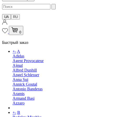
UA
RU
0
Быстрый заказ
+
-
A
Adidas
Agent Provocateur
Ajmal
Alfred Dunhill
Angel Schlesser
Anna Sui
Annick Goutal
Antonio Banderas
Aramis
Armand Basi
Azzaro
+
-
B