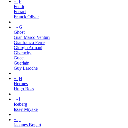
+
-
F
Fendi
Ferrari
Franck Oliver
+
-
G
Ghost
Gian Marco Venturi
Gianfranco Ferre
Giorgio Armani
Givenchy
Gucci
Guerlain
Guy Laroche
+
-
H
Hermes
Hugo Boss
+
-
I
Iceberg
Issey Miyake
+
-
J
Jacques Bogart