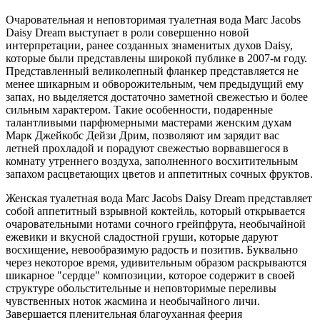
Очаровательная и неповторимая туалетная вода Marc Jacobs
Daisy Dream выступает в роли совершенно новой
интерпретации, ранее созданных знаменитых духов Daisy,
которые были представлены широкой публике в 2007-м году.
Представленный великолепный фланкер представляется не
менее шикарным и обворожительным, чем предыдущий ему
запах, но выделяется достаточно заметной свежестью и более
сильным характером. Такие особенности, подаренные
талантливыми парфюмерными мастерами женским духам
Марк Джейкобс Дейзи Дрим, позволяют им зарядит вас
летней прохладой и порадуют свежестью ворвавшегося в
комнату утреннего воздуха, заполненного восхитительным
запахом расцветающих цветов и аппетитных сочных фруктов.
Женская туалетная вода Marc Jacobs Daisy Dream представляет
собой аппетитный взрывной коктейль, который открывается
очаровательными нотами сочного грейпфрута, необычайной
ежевики и вкусной сладостной груши, которые даруют
восхищение, невообразимую радость и позитив. Буквально
через некоторое время, удивительным образом раскрываются
шикарное "сердце" композиции, которое содержит в своей
структуре обольстительные и неповторимые переливы
чувственных ноток жасмина и необычайного личи.
Завершается пленительная благоуханная феерия