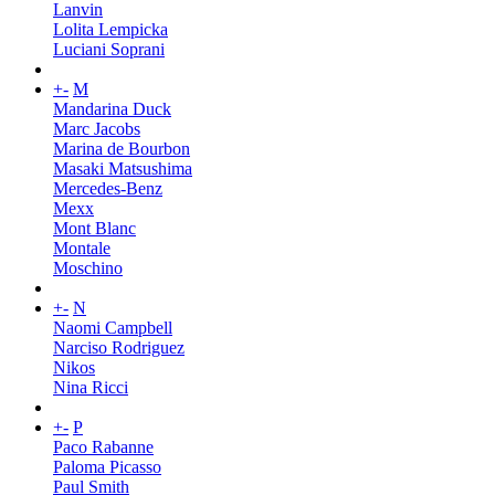
Lanvin
Lolita Lempicka
Luciani Soprani
+
-
M
Mandarina Duck
Marc Jacobs
Marina de Bourbon
Masaki Matsushima
Mercedes-Benz
Mexx
Mont Blanc
Montale
Moschino
+
-
N
Naomi Campbell
Narciso Rodriguez
Nikos
Nina Ricci
+
-
P
Paco Rabanne
Paloma Picasso
Paul Smith