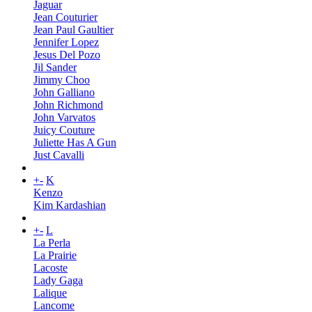
Jaguar
Jean Couturier
Jean Paul Gaultier
Jennifer Lopez
Jesus Del Pozo
Jil Sander
Jimmy Choo
John Galliano
John Richmond
John Varvatos
Juicy Couture
Juliette Has A Gun
Just Cavalli
+
-
K
Kenzo
Kim Kardashian
+
-
L
La Perla
La Prairie
Lacoste
Lady Gaga
Lalique
Lancome