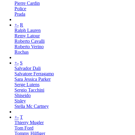
Pierre Cardin
Police
Prada
+
-
R
Ralph Lauren
Remy Latour
Roberto Cavalli
Roberto Verino
Rochas
+
-
S
Salvador Dali
Salvatore Ferragamo
Sara Jessica Parker
Serge Lutens
Sergio Tacchini
Shiseido
Sisley
Stella Mc Cartney
+
-
T
Thierry Mugler
Tom Ford
Tommy Hilfiger