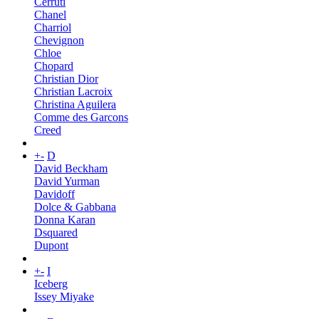
Cerruti
Chanel
Charriol
Chevignon
Chloe
Chopard
Christian Dior
Christian Lacroix
Christina Aguilera
Comme des Garcons
Creed
+
-
D
David Beckham
David Yurman
Davidoff
Dolce & Gabbana
Donna Karan
Dsquared
Dupont
+
-
I
Iceberg
Issey Miyake