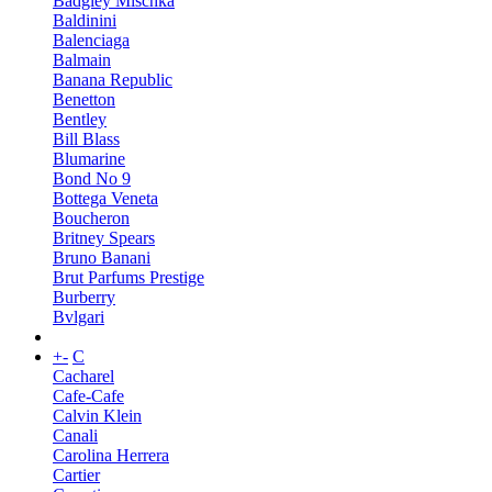
Badgley Mischka
Baldinini
Balenciaga
Balmain
Banana Republic
Benetton
Bentley
Bill Blass
Blumarine
Bond No 9
Bottega Veneta
Boucheron
Britney Spears
Bruno Banani
Brut Parfums Prestige
Burberry
Bvlgari
+
-
C
Cacharel
Cafe-Cafe
Calvin Klein
Canali
Carolina Herrera
Cartier