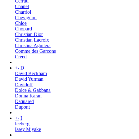
Cerruti
Chanel
Charriol
Chevignon
Chloe
Chopard
Christian Dior
Christian Lacroix
Christina Aguilera
Comme des Garcons
Creed
+
-
D
David Beckham
David Yurman
Davidoff
Dolce & Gabbana
Donna Karan
Dsquared
Dupont
+
-
I
Iceberg
Issey Miyake