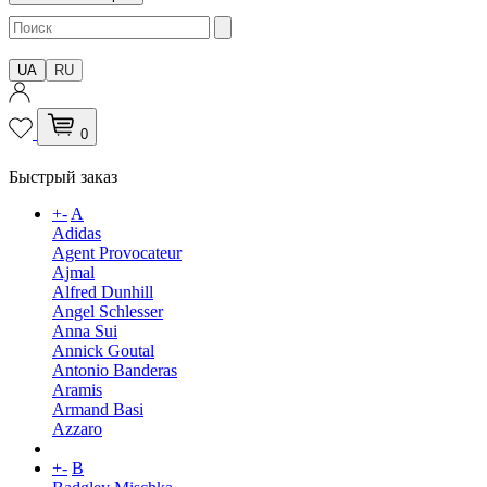
UA
RU
0
Быстрый заказ
+
-
A
Adidas
Agent Provocateur
Ajmal
Alfred Dunhill
Angel Schlesser
Anna Sui
Annick Goutal
Antonio Banderas
Aramis
Armand Basi
Azzaro
+
-
B