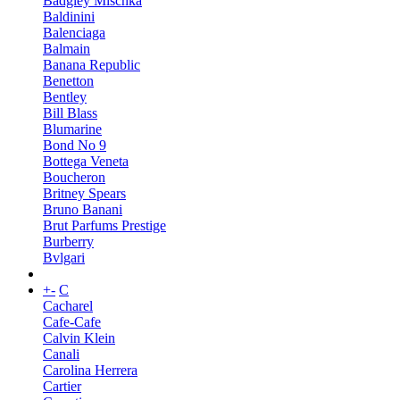
Badgley Mischka
Baldinini
Balenciaga
Balmain
Banana Republic
Benetton
Bentley
Bill Blass
Blumarine
Bond No 9
Bottega Veneta
Boucheron
Britney Spears
Bruno Banani
Brut Parfums Prestige
Burberry
Bvlgari
+
-
C
Cacharel
Cafe-Cafe
Calvin Klein
Canali
Carolina Herrera
Cartier