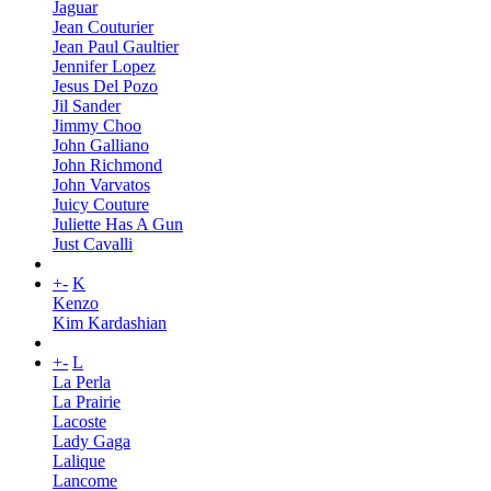
Jaguar
Jean Couturier
Jean Paul Gaultier
Jennifer Lopez
Jesus Del Pozo
Jil Sander
Jimmy Choo
John Galliano
John Richmond
John Varvatos
Juicy Couture
Juliette Has A Gun
Just Cavalli
+
-
K
Kenzo
Kim Kardashian
+
-
L
La Perla
La Prairie
Lacoste
Lady Gaga
Lalique
Lancome