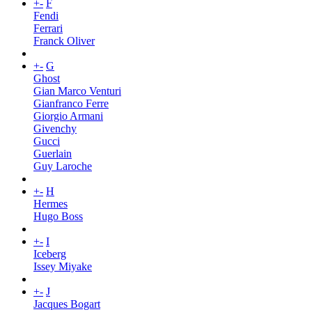
+
-
F
Fendi
Ferrari
Franck Oliver
+
-
G
Ghost
Gian Marco Venturi
Gianfranco Ferre
Giorgio Armani
Givenchy
Gucci
Guerlain
Guy Laroche
+
-
H
Hermes
Hugo Boss
+
-
I
Iceberg
Issey Miyake
+
-
J
Jacques Bogart