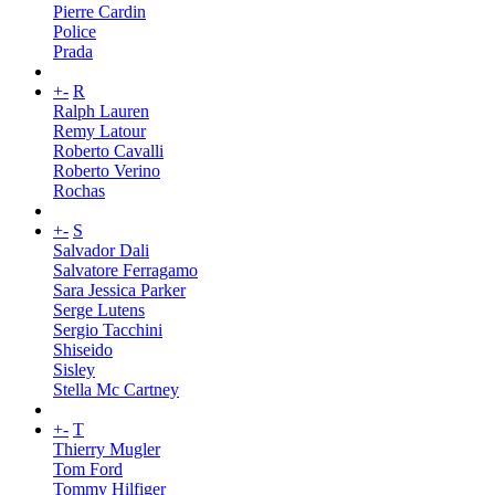
Pierre Cardin
Police
Prada
+
-
R
Ralph Lauren
Remy Latour
Roberto Cavalli
Roberto Verino
Rochas
+
-
S
Salvador Dali
Salvatore Ferragamo
Sara Jessica Parker
Serge Lutens
Sergio Tacchini
Shiseido
Sisley
Stella Mc Cartney
+
-
T
Thierry Mugler
Tom Ford
Tommy Hilfiger