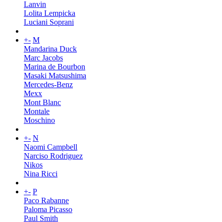
Lanvin
Lolita Lempicka
Luciani Soprani
+
-
M
Mandarina Duck
Marc Jacobs
Marina de Bourbon
Masaki Matsushima
Mercedes-Benz
Mexx
Mont Blanc
Montale
Moschino
+
-
N
Naomi Campbell
Narciso Rodriguez
Nikos
Nina Ricci
+
-
P
Paco Rabanne
Paloma Picasso
Paul Smith