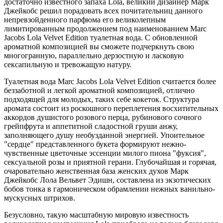
достаточно известного запаха Lola, великий дизайнер Марк
Джейкобс решил порадовать всех почитательниц данного
непревзойденного парфюма его великолепным
лимитированным продолжением под наименованием Marc
Jacobs Lola Velvet Edition туалетная вода. С обновленной
ароматной композицией вы сможете подчеркнуть свою
многогранную, параллельно дерзостную и ласковую
сексапильную и тревожащую натуру.
Туалетная вода Marc Jacobs Lola Velvet Edition считается более
беззаботной и легкой ароматной композицией, отлично
подходящей для молодых, таких себе кокеток. Структура
аромата состоит из роскошного переплетения восхитительных
аккордов душистого розового перца, рубинового сочного
грейпфрута и аппетитной сладостной груши анжу,
заполняющего душу необузданной энергией. Упоительное
"сердце" представленного букета формируют нежно-
чувственные цветочные эссенции милого пиона "фуксия",
сексуальной розы и приятной герани. Глубочайшая и горячая,
очаровательно женственная база женских духов Марк
Джейкобс Лола Вельвет Эдишн, составлена из экзотических
бобов тонка в гармоническом обрамлении нежных ванильно-
мускусных штрихов.
Безусловно, такую масштабную мировую известность