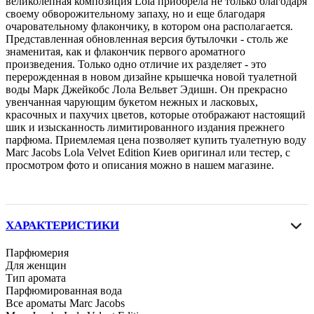
великолепная композиция Lola приобрела не только благодаря
своему обворожительному запаху, но и еще благодаря
очаровательному флакончику, в котором она располагается.
Представленная обновленная версия бутылочки - столь же
знаменитая, как и флакончик первого ароматного
произведения. Только одно отличие их разделяет - это
перерожденная в новом дизайне крышечка новой туалетной
воды Марк Джейкобс Лола Вельвет Эдишн. Он прекрасно
увенчанная чарующим букетом нежных и ласковых,
красочных и пахучих цветов, которые отображают настоящий
шик и изысканность лимитированного издания прежнего
парфюма. Приемлемая цена позволяет купить туалетную воду
Marc Jacobs Lola Velvet Edition Киев оригинал или тестер, с
просмотром фото и описания можно в нашем магазине.
ХАРАКТЕРИСТИКИ
Парфюмерия
Для женщин
Тип аромата
Парфюмированная вода
Все ароматы Marc Jacobs