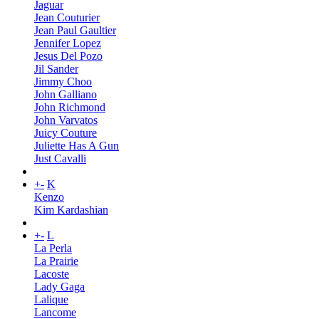
Jaguar
Jean Couturier
Jean Paul Gaultier
Jennifer Lopez
Jesus Del Pozo
Jil Sander
Jimmy Choo
John Galliano
John Richmond
John Varvatos
Juicy Couture
Juliette Has A Gun
Just Cavalli
+
-
K
Kenzo
Kim Kardashian
+
-
L
La Perla
La Prairie
Lacoste
Lady Gaga
Lalique
Lancome