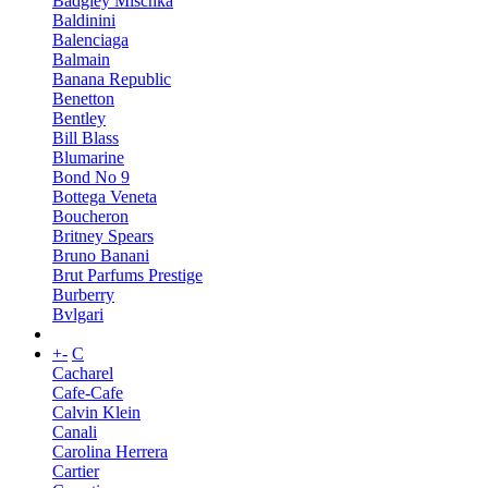
Badgley Mischka
Baldinini
Balenciaga
Balmain
Banana Republic
Benetton
Bentley
Bill Blass
Blumarine
Bond No 9
Bottega Veneta
Boucheron
Britney Spears
Bruno Banani
Brut Parfums Prestige
Burberry
Bvlgari
+
-
C
Cacharel
Cafe-Cafe
Calvin Klein
Canali
Carolina Herrera
Cartier