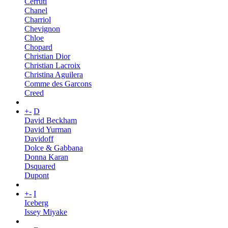
Cerruti
Chanel
Charriol
Chevignon
Chloe
Chopard
Christian Dior
Christian Lacroix
Christina Aguilera
Comme des Garcons
Creed
+
-
D
David Beckham
David Yurman
Davidoff
Dolce & Gabbana
Donna Karan
Dsquared
Dupont
+
-
I
Iceberg
Issey Miyake