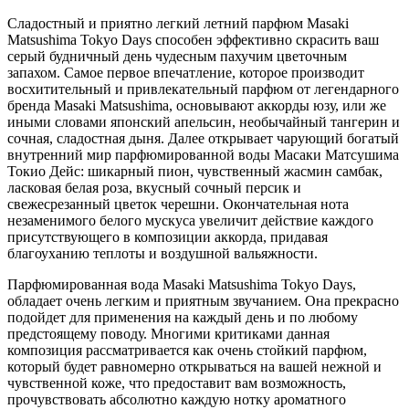
Сладостный и приятно легкий летний парфюм Masaki
Matsushima Tokyo Days способен эффективно скрасить ваш
серый будничный день чудесным пахучим цветочным
запахом. Самое первое впечатление, которое производит
восхитительный и привлекательный парфюм от легендарного
бренда Masaki Matsushima, основывают аккорды юзу, или же
иными словами японский апельсин, необычайный тангерин и
сочная, сладостная дыня. Далее открывает чарующий богатый
внутренний мир парфюмированной воды Масаки Матсушима
Токио Дейс: шикарный пион, чувственный жасмин самбак,
ласковая белая роза, вкусный сочный персик и
свежесрезанный цветок черешни. Окончательная нота
незаменимого белого мускуса увеличит действие каждого
присутствующего в композиции аккорда, придавая
благоуханию теплоты и воздушной вальяжности.
Парфюмированная вода Masaki Matsushima Tokyo Days,
обладает очень легким и приятным звучанием. Она прекрасно
подойдет для применения на каждый день и по любому
предстоящему поводу. Многими критиками данная
композиция рассматривается как очень стойкий парфюм,
который будет равномерно открываться на вашей нежной и
чувственной коже, что предоставит вам возможность,
прочувствовать абсолютно каждую нотку ароматного