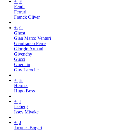
+
-
F
Fendi
Ferrari
Franck Oliver
+
-
G
Ghost
Gian Marco Venturi
Gianfranco Ferre
Giorgio Armani
Givenchy
Gucci
Guerlain
Guy Laroche
+
-
H
Hermes
Hugo Boss
+
-
I
Iceberg
Issey Miyake
+
-
J
Jacques Bogart