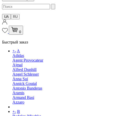
UA
RU
0
Быстрый заказ
+
-
A
Adidas
Agent Provocateur
Ajmal
Alfred Dunhill
Angel Schlesser
Anna Sui
Annick Goutal
Antonio Banderas
Aramis
Armand Basi
Azzaro
+
-
B