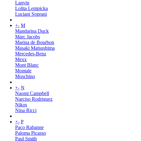
Lanvin
Lolita Lempicka
Luciani Soprani
+
-
M
Mandarina Duck
Marc Jacobs
Marina de Bourbon
Masaki Matsushima
Mercedes-Benz
Mexx
Mont Blanc
Montale
Moschino
+
-
N
Naomi Campbell
Narciso Rodriguez
Nikos
Nina Ricci
+
-
P
Paco Rabanne
Paloma Picasso
Paul Smith