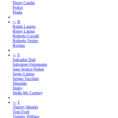
Pierre Cardin
Police
Prada
+
-
R
Ralph Lauren
Remy Latour
Roberto Cavalli
Roberto Verino
Rochas
+
-
S
Salvador Dali
Salvatore Ferragamo
Sara Jessica Parker
Serge Lutens
Sergio Tacchini
Shiseido
Sisley
Stella Mc Cartney
+
-
T
Thierry Mugler
Tom Ford
Tommy Hilfiger