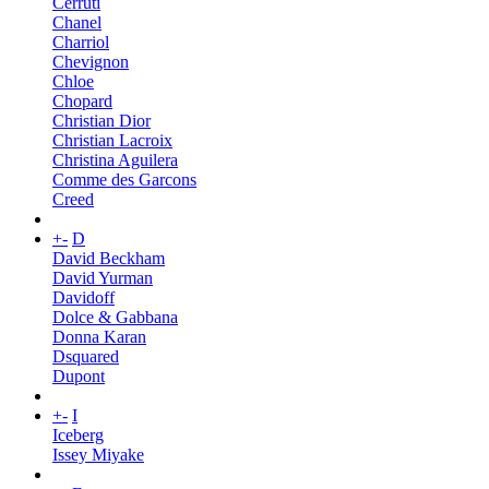
Cerruti
Chanel
Charriol
Chevignon
Chloe
Chopard
Christian Dior
Christian Lacroix
Christina Aguilera
Comme des Garcons
Creed
+
-
D
David Beckham
David Yurman
Davidoff
Dolce & Gabbana
Donna Karan
Dsquared
Dupont
+
-
I
Iceberg
Issey Miyake