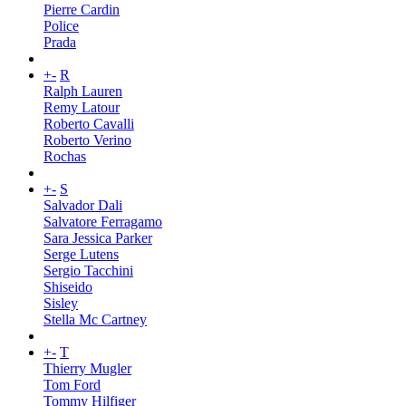
Pierre Cardin
Police
Prada
+
-
R
Ralph Lauren
Remy Latour
Roberto Cavalli
Roberto Verino
Rochas
+
-
S
Salvador Dali
Salvatore Ferragamo
Sara Jessica Parker
Serge Lutens
Sergio Tacchini
Shiseido
Sisley
Stella Mc Cartney
+
-
T
Thierry Mugler
Tom Ford
Tommy Hilfiger