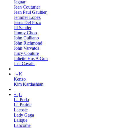
Jaguar
Jean Couturier
Jean Paul Gaultier
Jennifer Lopez
Jesus Del Pozo
Jil Sander
Jimmy Choo
John Galliano
John Richmond
John Varvatos
Juicy Couture
Juliette Has A Gun
Just Cavalli
+
-
K
Kenzo
Kim Kardashian
+
-
L
La Perla
La Prairie
Lacoste
Lady Gaga
Lalique
Lancome