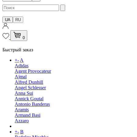
UA
RU
0
Быстрый заказ
+
-
A
Adidas
Agent Provocateur
Ajmal
Alfred Dunhill
Angel Schlesser
Anna Sui
Annick Goutal
Antonio Banderas
Aramis
Armand Basi
Azzaro
+
-
B