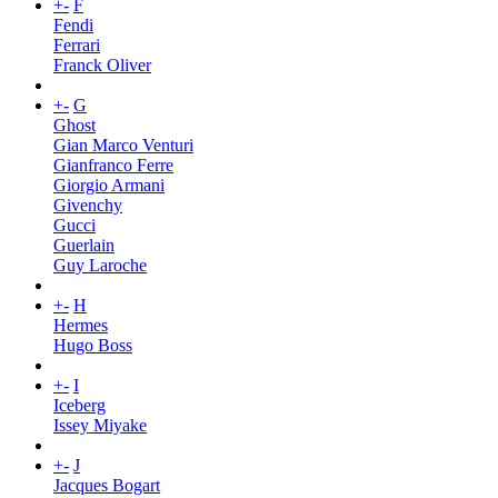
+
-
F
Fendi
Ferrari
Franck Oliver
+
-
G
Ghost
Gian Marco Venturi
Gianfranco Ferre
Giorgio Armani
Givenchy
Gucci
Guerlain
Guy Laroche
+
-
H
Hermes
Hugo Boss
+
-
I
Iceberg
Issey Miyake
+
-
J
Jacques Bogart