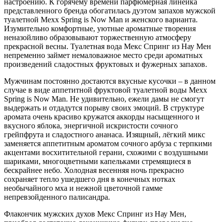
настроению. К горячему времени парфюмерная линейка
представленного бренда обогатилась дуэтом запахов мужской
туалетной Mexx Spring is Now Man и женского варианта.
Изумительно комфортные, уютные ароматные творения
неназойливо образовывают торжественную атмосферу
прекрасной весны. Туалетная вода Мекс Спринг из Нау Мен
непременно займет немаловажное место среди ароматных
произведений сладостных фруктовых и фужерных запахов.
Мужчинам постоянно достаются вкусные кусочки – в данном
случае в виде аппетитной фруктовой туалетной воды Mexx
Spring is Now Man. Не удивительно, ежели дамы не смогут
выдержать и отдадутся порыву своих эмоций. В структуре
аромата очень красиво кружатся аккорды насыщенного и
вкусного яблока, энергичной искристости сочного
грейпфрута и сладостного ананаса. Изящный, лёгкий микс
заменяется аппетитным ароматом сочного арбуза с терпкими
акцентами восхитительной герани, схожими с воздушными
шариками, многоцветными капельками стремящиеся в
бескрайнее небо. Холодная весенняя ночь прекрасно
сохраняет тепло ушедшего дня в конечных нотках
необычайного мха и нежной цветочной гамме
непревзойденного палисандра.
Флакончик мужских духов Мекс Спринг из Нау Мен,