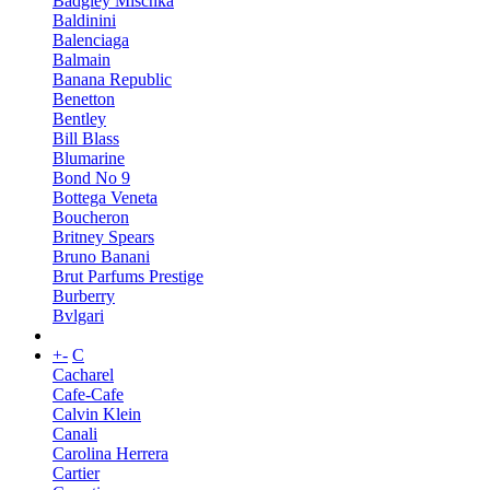
Badgley Mischka
Baldinini
Balenciaga
Balmain
Banana Republic
Benetton
Bentley
Bill Blass
Blumarine
Bond No 9
Bottega Veneta
Boucheron
Britney Spears
Bruno Banani
Brut Parfums Prestige
Burberry
Bvlgari
+
-
C
Cacharel
Cafe-Cafe
Calvin Klein
Canali
Carolina Herrera
Cartier