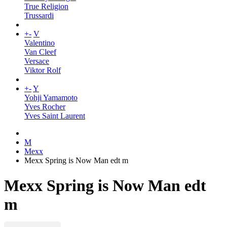
True Religion
Trussardi
+
-
V
Valentino
Van Cleef
Versace
Viktor Rolf
+
-
Y
Yohji Yamamoto
Yves Rocher
Yves Saint Laurent
M
Mexx
Mexx Spring is Now Man edt m
Mexx Spring is Now Man edt
m