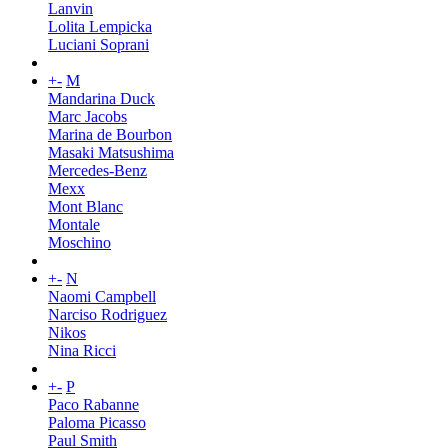
Lanvin
Lolita Lempicka
Luciani Soprani
+
-
M
Mandarina Duck
Marc Jacobs
Marina de Bourbon
Masaki Matsushima
Mercedes-Benz
Mexx
Mont Blanc
Montale
Moschino
+
-
N
Naomi Campbell
Narciso Rodriguez
Nikos
Nina Ricci
+
-
P
Paco Rabanne
Paloma Picasso
Paul Smith