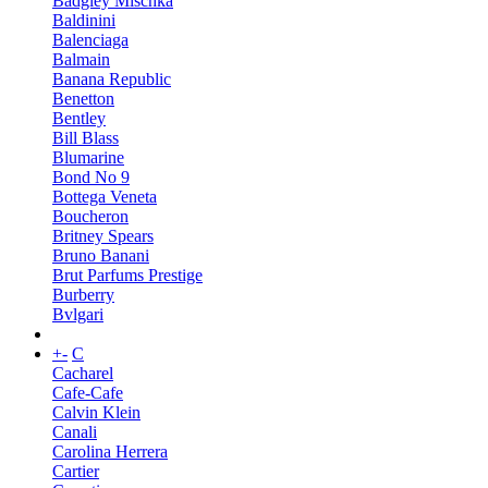
Badgley Mischka
Baldinini
Balenciaga
Balmain
Banana Republic
Benetton
Bentley
Bill Blass
Blumarine
Bond No 9
Bottega Veneta
Boucheron
Britney Spears
Bruno Banani
Brut Parfums Prestige
Burberry
Bvlgari
+
-
C
Cacharel
Cafe-Cafe
Calvin Klein
Canali
Carolina Herrera
Cartier