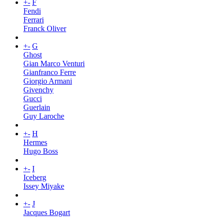
+
-
F
Fendi
Ferrari
Franck Oliver
+
-
G
Ghost
Gian Marco Venturi
Gianfranco Ferre
Giorgio Armani
Givenchy
Gucci
Guerlain
Guy Laroche
+
-
H
Hermes
Hugo Boss
+
-
I
Iceberg
Issey Miyake
+
-
J
Jacques Bogart