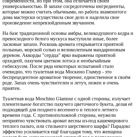
современности, но при этом, она отличается своей
универсальностью. В запахе сосредоточены ингредиенты,
которые можно считать обычными, но работа знаменитого
дома мастерски осуществила свое дело и наделила свое
произведение непревзойденным звучанием.
На базе традиционной основы амбры, великодушного кедра и
превосходного белого мускуса выступили иные, более
ласковые запахи. Роскошь аромата открывается приятной
полынью, морской солью и великолепным мандариновым
деревом. Аккорды "сердца" ярко выражены приятной
орхидеей, пахучим цветком лотоса и необычайным
гибискусом. После ряда некоторых испытаний стало
очевидно, что туалетная вода Москино Гламур - это
беспрецедентное ароматное творение, единственное в своём
роде. Запах очень чувствителен и летуч, нежен и очень
приятен.
Туалетная вода Moschino Glamour с одной стороны, излучает
пленительное богатство пахучего цветочного букета, делая её
подходящей для позднего весеннего и теплого летнего
времени года. С противоположной стороны, неужели
неприятно чувствовать аромат весны из-под кашемирового
теплого пальто, или стильного шерстяного шарфа? Парадокс
эффектно усиливается ещё благодаря тому, что женщина