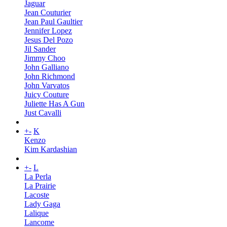
Jaguar
Jean Couturier
Jean Paul Gaultier
Jennifer Lopez
Jesus Del Pozo
Jil Sander
Jimmy Choo
John Galliano
John Richmond
John Varvatos
Juicy Couture
Juliette Has A Gun
Just Cavalli
+
-
K
Kenzo
Kim Kardashian
+
-
L
La Perla
La Prairie
Lacoste
Lady Gaga
Lalique
Lancome