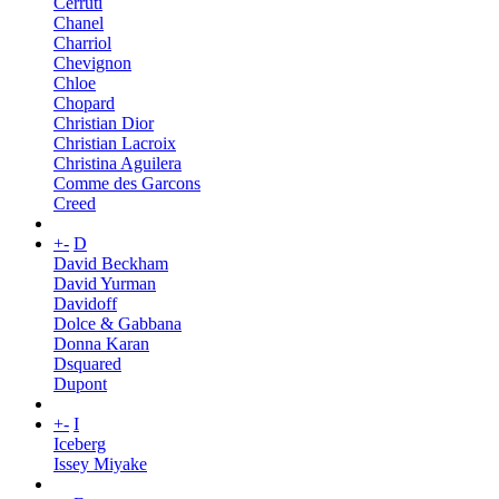
Cerruti
Chanel
Charriol
Chevignon
Chloe
Chopard
Christian Dior
Christian Lacroix
Christina Aguilera
Comme des Garcons
Creed
+
-
D
David Beckham
David Yurman
Davidoff
Dolce & Gabbana
Donna Karan
Dsquared
Dupont
+
-
I
Iceberg
Issey Miyake