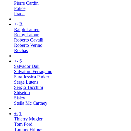
Pierre Cardin
Police
Prada
+
-
R
Ralph Lauren
Remy Latour
Roberto Cavalli
Roberto Verino
Rochas
+
-
S
Salvador Dali
Salvatore Ferragamo
Sara Jessica Parker
Serge Lutens
Sergio Tacchini
Shiseido
Sisley
Stella Mc Cartney
+
-
T
Thierry Mugler
Tom Ford
Tommy Hilfiger