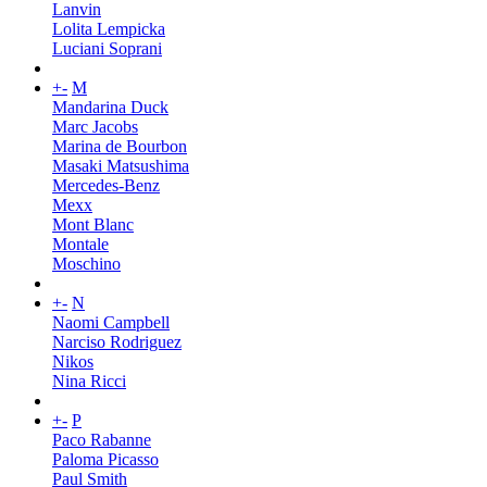
Lanvin
Lolita Lempicka
Luciani Soprani
+
-
M
Mandarina Duck
Marc Jacobs
Marina de Bourbon
Masaki Matsushima
Mercedes-Benz
Mexx
Mont Blanc
Montale
Moschino
+
-
N
Naomi Campbell
Narciso Rodriguez
Nikos
Nina Ricci
+
-
P
Paco Rabanne
Paloma Picasso
Paul Smith