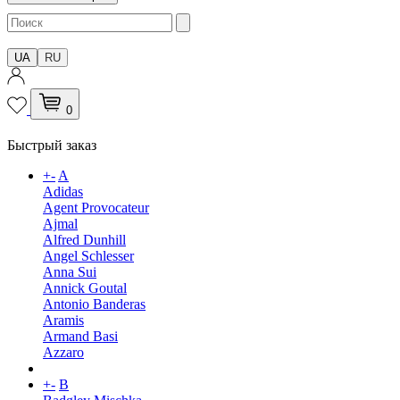
UA
RU
0
Быстрый заказ
+
-
A
Adidas
Agent Provocateur
Ajmal
Alfred Dunhill
Angel Schlesser
Anna Sui
Annick Goutal
Antonio Banderas
Aramis
Armand Basi
Azzaro
+
-
B