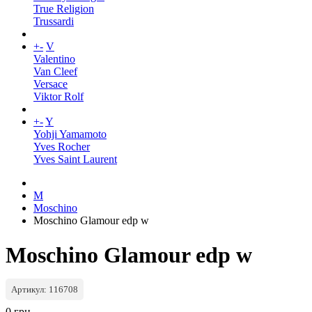
True Religion
Trussardi
+
-
V
Valentino
Van Cleef
Versace
Viktor Rolf
+
-
Y
Yohji Yamamoto
Yves Rocher
Yves Saint Laurent
M
Moschino
Moschino Glamour edp w
Moschino Glamour edp w
Артикул: 116708
0 грн