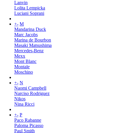
Lanvin
Lolita Lempicka
Luciani Soprani
+
-
M
Mandarina Duck
Marc Jacobs
Marina de Bourbon
Masaki Matsushima
Mercedes-Benz
Mexx
Mont Blanc
Montale
Moschino
+
-
N
Naomi Campbell
Narciso Rodriguez
Nikos
Nina Ricci
+
-
P
Paco Rabanne
Paloma Picasso
Paul Smith