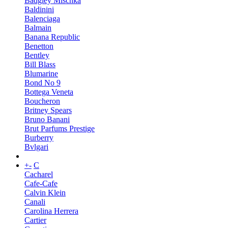
Badgley Mischka
Baldinini
Balenciaga
Balmain
Banana Republic
Benetton
Bentley
Bill Blass
Blumarine
Bond No 9
Bottega Veneta
Boucheron
Britney Spears
Bruno Banani
Brut Parfums Prestige
Burberry
Bvlgari
+
-
C
Cacharel
Cafe-Cafe
Calvin Klein
Canali
Carolina Herrera
Cartier