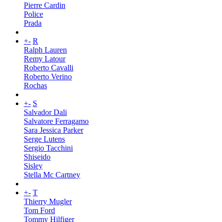
Pierre Cardin
Police
Prada
+
-
R
Ralph Lauren
Remy Latour
Roberto Cavalli
Roberto Verino
Rochas
+
-
S
Salvador Dali
Salvatore Ferragamo
Sara Jessica Parker
Serge Lutens
Sergio Tacchini
Shiseido
Sisley
Stella Mc Cartney
+
-
T
Thierry Mugler
Tom Ford
Tommy Hilfiger