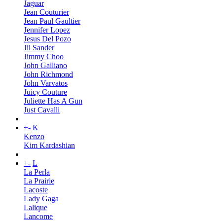
Jaguar
Jean Couturier
Jean Paul Gaultier
Jennifer Lopez
Jesus Del Pozo
Jil Sander
Jimmy Choo
John Galliano
John Richmond
John Varvatos
Juicy Couture
Juliette Has A Gun
Just Cavalli
+
-
K
Kenzo
Kim Kardashian
+
-
L
La Perla
La Prairie
Lacoste
Lady Gaga
Lalique
Lancome