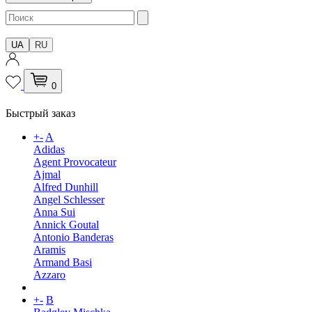
UA
RU
0
Быстрый заказ
+
-
A
Adidas
Agent Provocateur
Ajmal
Alfred Dunhill
Angel Schlesser
Anna Sui
Annick Goutal
Antonio Banderas
Aramis
Armand Basi
Azzaro
+
-
B