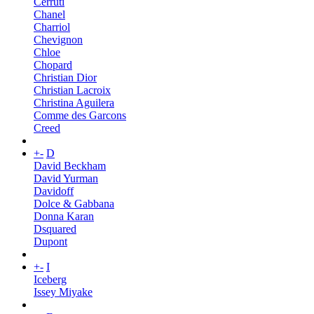
Cerruti
Chanel
Charriol
Chevignon
Chloe
Chopard
Christian Dior
Christian Lacroix
Christina Aguilera
Comme des Garcons
Creed
+
-
D
David Beckham
David Yurman
Davidoff
Dolce & Gabbana
Donna Karan
Dsquared
Dupont
+
-
I
Iceberg
Issey Miyake