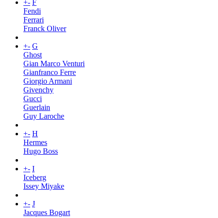
+
-
F
Fendi
Ferrari
Franck Oliver
+
-
G
Ghost
Gian Marco Venturi
Gianfranco Ferre
Giorgio Armani
Givenchy
Gucci
Guerlain
Guy Laroche
+
-
H
Hermes
Hugo Boss
+
-
I
Iceberg
Issey Miyake
+
-
J
Jacques Bogart