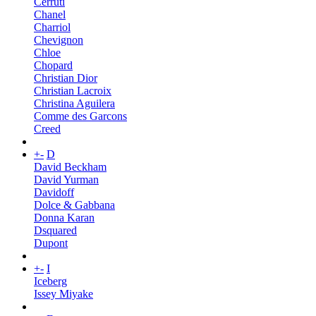
Cerruti
Chanel
Charriol
Chevignon
Chloe
Chopard
Christian Dior
Christian Lacroix
Christina Aguilera
Comme des Garcons
Creed
+
-
D
David Beckham
David Yurman
Davidoff
Dolce & Gabbana
Donna Karan
Dsquared
Dupont
+
-
I
Iceberg
Issey Miyake