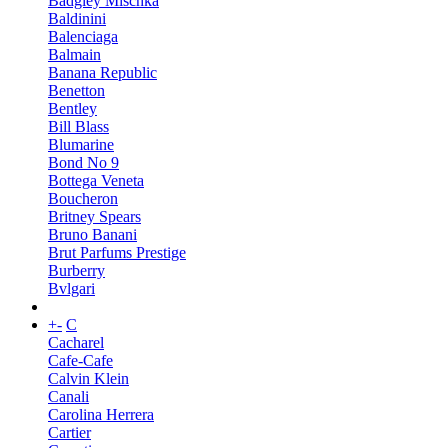
Badgley Mischka
Baldinini
Balenciaga
Balmain
Banana Republic
Benetton
Bentley
Bill Blass
Blumarine
Bond No 9
Bottega Veneta
Boucheron
Britney Spears
Bruno Banani
Brut Parfums Prestige
Burberry
Bvlgari
+
-
C
Cacharel
Cafe-Cafe
Calvin Klein
Canali
Carolina Herrera
Cartier