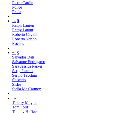
Pierre Cardin
Police
Prada
+
-
R
Ralph Lauren
Remy Latour
Roberto Cavalli
Roberto Verino
Rochas
+
-
S
Salvador Dali
Salvatore Ferragamo
Sara Jessica Parker
Serge Lutens
Sergio Tacchini
Shiseido
Sisley
Stella Mc Cartney
+
-
T
Thierry Mugler
Tom Ford
Tommy Hilfiger