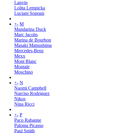
Lanvin
Lolita Lempicka
Luciani Soprani
+
-
M
Mandarina Duck
Marc Jacobs
Marina de Bourbon
Masaki Matsushima
Mercedes-Benz
Mexx
Mont Blanc
Montale
Moschino
+
-
N
Naomi Campbell
Narciso Rodriguez
Nikos
Nina Ricci
+
-
P
Paco Rabanne
Paloma Picasso
Paul Smith