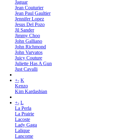
Jaguar
Jean Couturier
Jean Paul Gaultier
Jennifer Lopez
Jesus Del Pozo
Jil Sander
Jimmy Choo
John Galliano
John Richmond
John Varvatos
Juicy Couture
Juliette Has A Gun
Just Cavalli
+
-
K
Kenzo
Kim Kardashian
+
-
L
La Perla
La Prairie
Lacoste
Lady Gaga
Lalique
Lancome