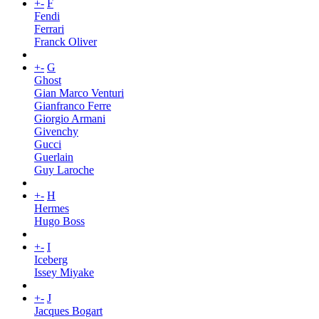
+
-
F
Fendi
Ferrari
Franck Oliver
+
-
G
Ghost
Gian Marco Venturi
Gianfranco Ferre
Giorgio Armani
Givenchy
Gucci
Guerlain
Guy Laroche
+
-
H
Hermes
Hugo Boss
+
-
I
Iceberg
Issey Miyake
+
-
J
Jacques Bogart