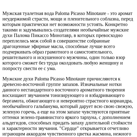
Мужская туалетная вода Paloma Picasso Minotaure - это аромат
неудержимой страсти, мощи и пленительного соблазна, перед
которым практически нет возможности устоять. Конкретно
такими и задумывались создателями необычайные мужские
духи Палома Пикассо Минотавр, в которых превосходно
переплелись меж собой в совершенстве собранные
драгоценные эфирные масла, способные лучше всего
подчеркивать образ грамотного и самостоятельного,
решительного и искушенного мужчины, один только взор
которого сможет без труда околдовать любую женщину и
попросту свести ее с ума.
Мужские духи Paloma Picasso Minotaure причисляются к
древесно-восточной группе запахов. Изначальные нотки
данного нестандартного восточного ароматного творения
восхищают звучанием тонизирующего и взбадривающего
бергамота, обжигающего и невероятно страстного кориандра,
необычайного гальбанума, который дарует всю свою свежую,
зеленую горечь, а еще на этом запахе чувствуются приятные
оттенки зелено-травянистого яркого тархуна, с дополнением
альдегидов, способных придать запаху длительной стойкости
и характерности звучания. "Сердце" открывается отчетливо
играющим аккордом чувственного цветка жасмина, нежного