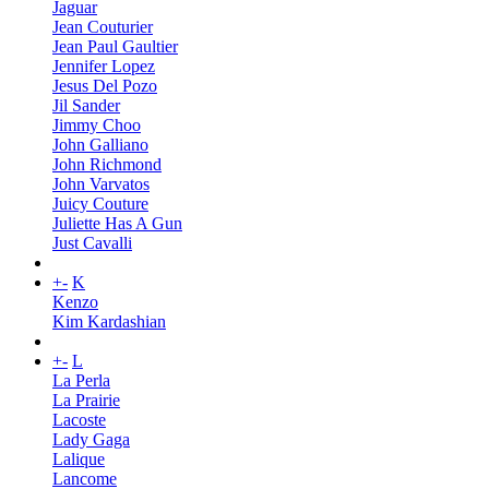
Jaguar
Jean Couturier
Jean Paul Gaultier
Jennifer Lopez
Jesus Del Pozo
Jil Sander
Jimmy Choo
John Galliano
John Richmond
John Varvatos
Juicy Couture
Juliette Has A Gun
Just Cavalli
+
-
K
Kenzo
Kim Kardashian
+
-
L
La Perla
La Prairie
Lacoste
Lady Gaga
Lalique
Lancome