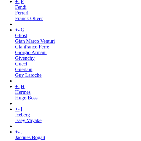
+
-
F
Fendi
Ferrari
Franck Oliver
+
-
G
Ghost
Gian Marco Venturi
Gianfranco Ferre
Giorgio Armani
Givenchy
Gucci
Guerlain
Guy Laroche
+
-
H
Hermes
Hugo Boss
+
-
I
Iceberg
Issey Miyake
+
-
J
Jacques Bogart