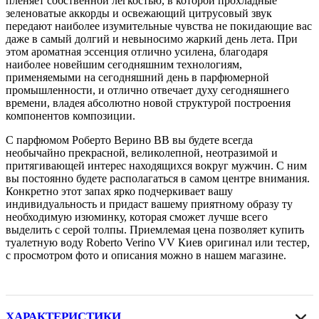
пленяет собственной легкостью, в которой прохладные
зеленоватые аккорды и освежающий цитрусовый звук
передают наиболее изумительные чувства не покидающие вас
даже в самый долгий и невыносимо жаркий день лета. При
этом ароматная эссенция отлично усилена, благодаря
наиболее новейшим сегодняшним технологиям,
применяемыми на сегодняшний день в парфюмерной
промышленности, и отлично отвечает духу сегодняшнего
времени, владея абсолютно новой структурой построения
компонентов композиции.
С парфюмом Роберто Верино ВВ вы будете всегда
необычайно прекрасной, великолепной, неотразимой и
притягивающей интерес находящихся вокруг мужчин. С ним
вы постоянно будете располагаться в самом центре внимания.
Конкретно этот запах ярко подчеркивает вашу
индивидуальность и придаст вашему приятному образу ту
необходимую изюминку, которая сможет лучше всего
выделить с серой толпы. Приемлемая цена позволяет купить
туалетную воду Roberto Verino VV Киев оригинал или тестер,
с просмотром фото и описания можно в нашем магазине.
ХАРАКТЕРИСТИКИ