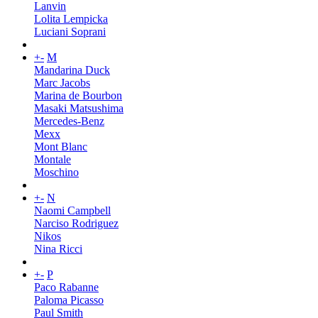
Lanvin
Lolita Lempicka
Luciani Soprani
+
-
M
Mandarina Duck
Marc Jacobs
Marina de Bourbon
Masaki Matsushima
Mercedes-Benz
Mexx
Mont Blanc
Montale
Moschino
+
-
N
Naomi Campbell
Narciso Rodriguez
Nikos
Nina Ricci
+
-
P
Paco Rabanne
Paloma Picasso
Paul Smith