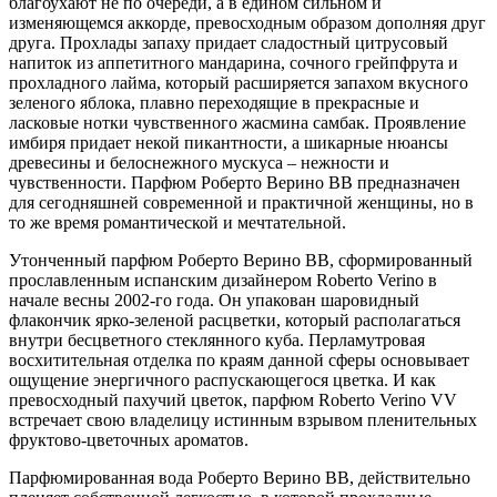
благоухают не по очереди, а в едином сильном и
изменяющемся аккорде, превосходным образом дополняя друг
друга. Прохлады запаху придает сладостный цитрусовый
напиток из аппетитного мандарина, сочного грейпфрута и
прохладного лайма, который расширяется запахом вкусного
зеленого яблока, плавно переходящие в прекрасные и
ласковые нотки чувственного жасмина самбак. Проявление
имбиря придает некой пикантности, а шикарные нюансы
древесины и белоснежного мускуса – нежности и
чувственности. Парфюм Роберто Верино ВВ предназначен
для сегодняшней современной и практичной женщины, но в
то же время романтической и мечтательной.
Утонченный парфюм Роберто Верино ВВ, сформированный
прославленным испанским дизайнером Roberto Verino в
начале весны 2002-го года. Он упакован шаровидный
флакончик ярко-зеленой расцветки, который располагаться
внутри бесцветного стеклянного куба. Перламутровая
восхитительная отделка по краям данной сферы основывает
ощущение энергичного распускающегося цветка. И как
превосходный пахучий цветок, парфюм Roberto Verino VV
встречает свою владелицу истинным взрывом пленительных
фруктово-цветочных ароматов.
Парфюмированная вода Роберто Верино ВВ, действительно