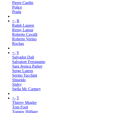
Pierre Cardin
Police
Prada
+
-
R
Ralph Lauren
Remy Latour
Roberto Cavalli
Roberto Verino
Rochas
+
-
S
Salvador Dali
Salvatore Ferragamo
Sara Jessica Parker
Serge Lutens
Sergio Tacchini
Shiseido
Sisley
Stella Mc Cartney
+
-
T
Thierry Mugler
Tom Ford
Tommy Hilfiger