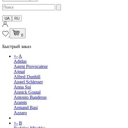
UA
RU
0
Быстрый заказ
+
-
A
Adidas
Agent Provocateur
Ajmal
Alfred Dunhill
Angel Schlesser
Anna Sui
Annick Goutal
Antonio Banderas
Aramis
Armand Basi
Azzaro
+
-
B