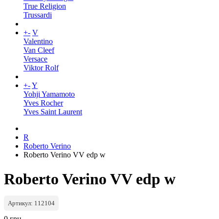
True Religion
Trussardi
+
-
V
Valentino
Van Cleef
Versace
Viktor Rolf
+
-
Y
Yohji Yamamoto
Yves Rocher
Yves Saint Laurent
R
Roberto Verino
Roberto Verino VV edp w
Roberto Verino VV edp w
Артикул: 112104
0 грн