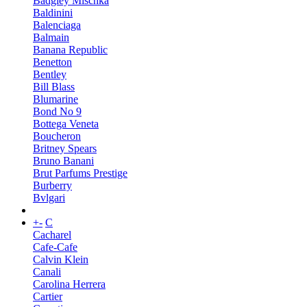
Badgley Mischka
Baldinini
Balenciaga
Balmain
Banana Republic
Benetton
Bentley
Bill Blass
Blumarine
Bond No 9
Bottega Veneta
Boucheron
Britney Spears
Bruno Banani
Brut Parfums Prestige
Burberry
Bvlgari
+
-
C
Cacharel
Cafe-Cafe
Calvin Klein
Canali
Carolina Herrera
Cartier