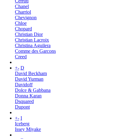
Cerruti
Chanel
Charriol
Chevignon
Chloe
Chopard
Christian Dior
Christian Lacroix
Christina Aguilera
Comme des Garcons
Creed
+
-
D
David Beckham
David Yurman
Davidoff
Dolce & Gabbana
Donna Karan
Dsquared
Dupont
+
-
I
Iceberg
Issey Miyake