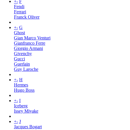
+
-
F
Fendi
Ferrari
Franck Oliver
+
-
G
Ghost
Gian Marco Venturi
Gianfranco Ferre
Giorgio Armani
Givenchy
Gucci
Guerlain
Guy Laroche
+
-
H
Hermes
Hugo Boss
+
-
I
Iceberg
Issey Miyake
+
-
J
Jacques Bogart