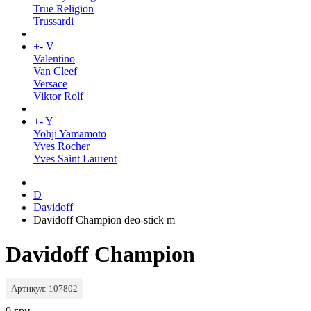
True Religion
Trussardi
+
-
V
Valentino
Van Cleef
Versace
Viktor Rolf
+
-
Y
Yohji Yamamoto
Yves Rocher
Yves Saint Laurent
D
Davidoff
Davidoff Champion deo-stick m
Davidoff Champion
Артикул: 107802
0 грн