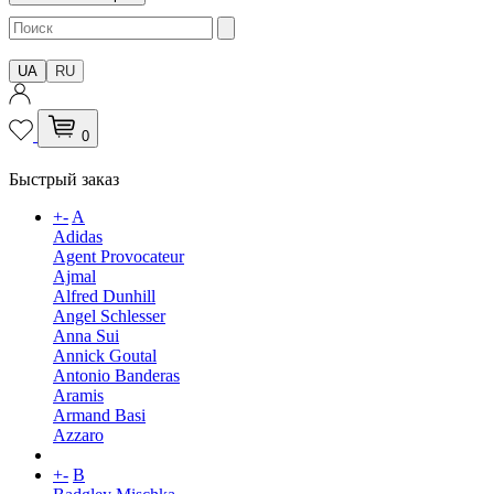
UA
RU
0
Быстрый заказ
+
-
A
Adidas
Agent Provocateur
Ajmal
Alfred Dunhill
Angel Schlesser
Anna Sui
Annick Goutal
Antonio Banderas
Aramis
Armand Basi
Azzaro
+
-
B