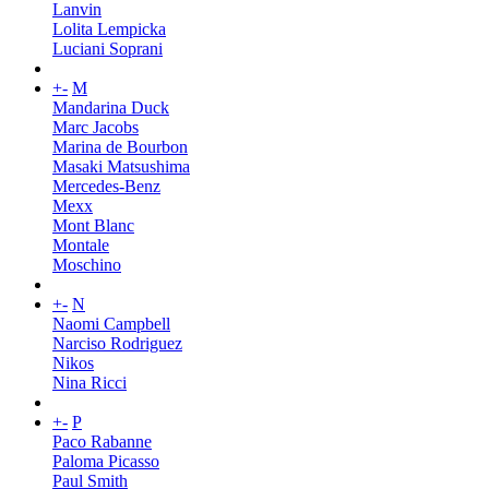
Lanvin
Lolita Lempicka
Luciani Soprani
+
-
M
Mandarina Duck
Marc Jacobs
Marina de Bourbon
Masaki Matsushima
Mercedes-Benz
Mexx
Mont Blanc
Montale
Moschino
+
-
N
Naomi Campbell
Narciso Rodriguez
Nikos
Nina Ricci
+
-
P
Paco Rabanne
Paloma Picasso
Paul Smith