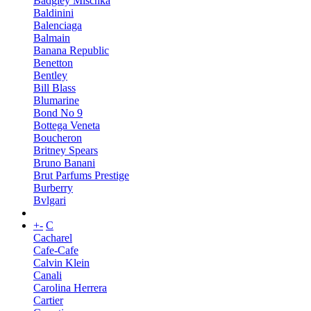
Badgley Mischka
Baldinini
Balenciaga
Balmain
Banana Republic
Benetton
Bentley
Bill Blass
Blumarine
Bond No 9
Bottega Veneta
Boucheron
Britney Spears
Bruno Banani
Brut Parfums Prestige
Burberry
Bvlgari
+
-
C
Cacharel
Cafe-Cafe
Calvin Klein
Canali
Carolina Herrera
Cartier