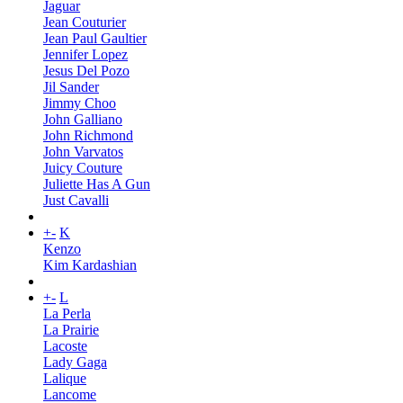
Jaguar
Jean Couturier
Jean Paul Gaultier
Jennifer Lopez
Jesus Del Pozo
Jil Sander
Jimmy Choo
John Galliano
John Richmond
John Varvatos
Juicy Couture
Juliette Has A Gun
Just Cavalli
+
-
K
Kenzo
Kim Kardashian
+
-
L
La Perla
La Prairie
Lacoste
Lady Gaga
Lalique
Lancome