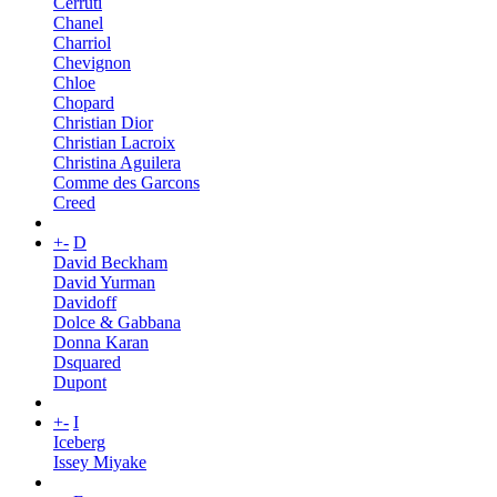
Cerruti
Chanel
Charriol
Chevignon
Chloe
Chopard
Christian Dior
Christian Lacroix
Christina Aguilera
Comme des Garcons
Creed
+
-
D
David Beckham
David Yurman
Davidoff
Dolce & Gabbana
Donna Karan
Dsquared
Dupont
+
-
I
Iceberg
Issey Miyake