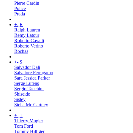
Pierre Cardin
Police
Prada
+
-
R
Ralph Lauren
Remy Latour
Roberto Cavalli
Roberto Verino
Rochas
+
-
S
Salvador Dali
Salvatore Ferragamo
Sara Jessica Parker
Serge Lutens
Sergio Tacchini
Shiseido
Sisley
Stella Mc Cartney
+
-
T
Thierry Mugler
Tom Ford
Tommy Hilfiger