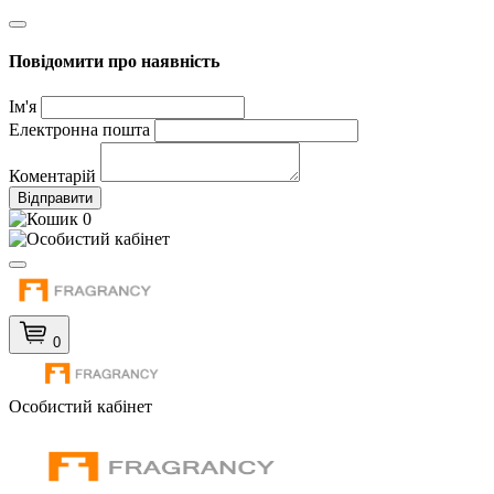
Повідомити про наявність
Ім'я
Електронна пошта
Коментарій
Відправити
0
0
Особистий кабінет