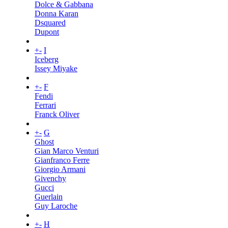
Dolce & Gabbana
Donna Karan
Dsquared
Dupont
+
-
I
Iceberg
Issey Miyake
+
-
F
Fendi
Ferrari
Franck Oliver
+
-
G
Ghost
Gian Marco Venturi
Gianfranco Ferre
Giorgio Armani
Givenchy
Gucci
Guerlain
Guy Laroche
+
-
H