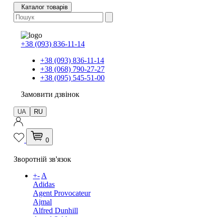
Каталог товарів
+38 (093) 836-11-14
+38 (093) 836-11-14
+38 (068) 790-27-27
+38 (095) 545-51-00
Замовити дзвінок
UA
RU
0
Зворотній зв'язок
+
-
A
Adidas
Agent Provocateur
Ajmal
Alfred Dunhill