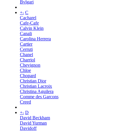
Bvlgari
+
-
C
Cacharel
Cafe-Cafe
Calvin Klein
Canali
Carolina Herrera
Cartier
Cerruti
Chanel
Charriol
Chevignon
Chloe
Chopard
Christian Dior
Christian Lacroix
Christina Aguilera
Comme des Garcons
Creed
+
-
D
David Beckham
David Yurman
Davidoff