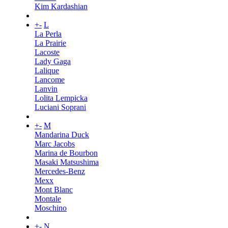
Kim Kardashian
+
-
L
La Perla
La Prairie
Lacoste
Lady Gaga
Lalique
Lancome
Lanvin
Lolita Lempicka
Luciani Soprani
+
-
M
Mandarina Duck
Marc Jacobs
Marina de Bourbon
Masaki Matsushima
Mercedes-Benz
Mexx
Mont Blanc
Montale
Moschino
+
-
N