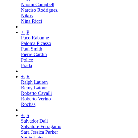
Naomi Campbell
Narciso Rodriguez
Nikos
Nina Ricci
+
-
P
Paco Rabanne
Paloma Picasso
Paul Smith
Pierre Cardin
Police
Prada
+
-
R
Ralph Lauren
Remy Latour
Roberto Cavalli
Roberto Verino
Rochas
+
-
S
Salvador Dali
Salvatore Ferragamo
Sara Jessica Parker
Serge Lutens