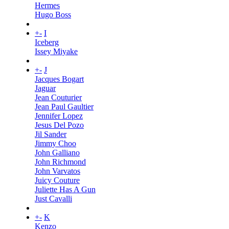
Hermes
Hugo Boss
+
-
I
Iceberg
Issey Miyake
+
-
J
Jacques Bogart
Jaguar
Jean Couturier
Jean Paul Gaultier
Jennifer Lopez
Jesus Del Pozo
Jil Sander
Jimmy Choo
John Galliano
John Richmond
John Varvatos
Juicy Couture
Juliette Has A Gun
Just Cavalli
+
-
K
Kenzo