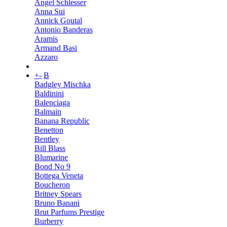
Angel Schlesser
Anna Sui
Annick Goutal
Antonio Banderas
Aramis
Armand Basi
Azzaro
+
-
B
Badgley Mischka
Baldinini
Balenciaga
Balmain
Banana Republic
Benetton
Bentley
Bill Blass
Blumarine
Bond No 9
Bottega Veneta
Boucheron
Britney Spears
Bruno Banani
Brut Parfums Prestige
Burberry