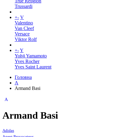
True Religion
Trussardi
+
-
V
Valentino
Van Cleef
Versace
Viktor Rolf
+
-
Y
Yohji Yamamoto
Yves Rocher
Yves Saint Laurent
Головна
A
Armand Basi
A
Armand Basi
Adidas
Agent Provocateur