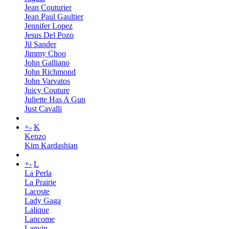
Jean Couturier
Jean Paul Gaultier
Jennifer Lopez
Jesus Del Pozo
Jil Sander
Jimmy Choo
John Galliano
John Richmond
John Varvatos
Juicy Couture
Juliette Has A Gun
Just Cavalli
+
-
K
Kenzo
Kim Kardashian
+
-
L
La Perla
La Prairie
Lacoste
Lady Gaga
Lalique
Lancome
Lanvin