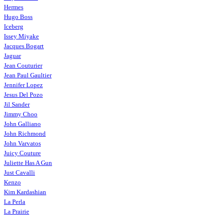
Hermes
Hugo Boss
Iceberg
Issey Miyake
Jacques Bogart
Jaguar
Jean Couturier
Jean Paul Gaultier
Jennifer Lopez
Jesus Del Pozo
Jil Sander
Jimmy Choo
John Galliano
John Richmond
John Varvatos
Juicy Couture
Juliette Has A Gun
Just Cavalli
Kenzo
Kim Kardashian
La Perla
La Prairie