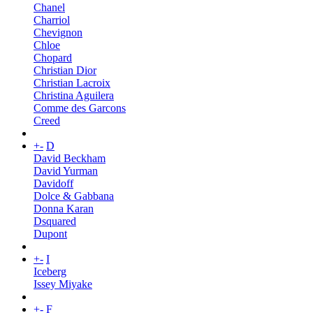
Chanel
Charriol
Chevignon
Chloe
Chopard
Christian Dior
Christian Lacroix
Christina Aguilera
Comme des Garcons
Creed
+
-
D
David Beckham
David Yurman
Davidoff
Dolce & Gabbana
Donna Karan
Dsquared
Dupont
+
-
I
Iceberg
Issey Miyake
+
-
F