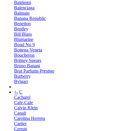
Baldinini
Balenciaga
Balmain
Banana Republic
Benetton
Bentley
Bill Blass
Blumarine
Bond No 9
Bottega Veneta
Boucheron
Britney Spears
Bruno Banani
Brut Parfums Prestige
Burberry
Bvlgari
+
-
C
Cacharel
Cafe-Cafe
Calvin Klein
Canali
Carolina Herrera
Cartier
Cerruti