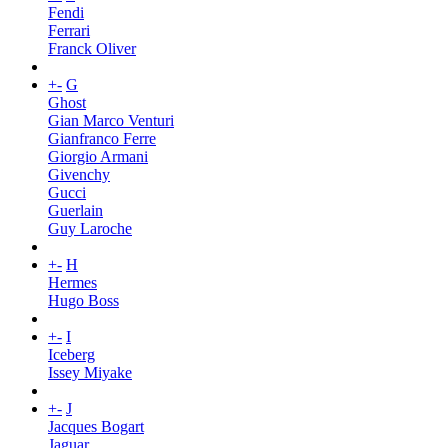
Fendi
Ferrari
Franck Oliver
+
-
G
Ghost
Gian Marco Venturi
Gianfranco Ferre
Giorgio Armani
Givenchy
Gucci
Guerlain
Guy Laroche
+
-
H
Hermes
Hugo Boss
+
-
I
Iceberg
Issey Miyake
+
-
J
Jacques Bogart
Jaguar