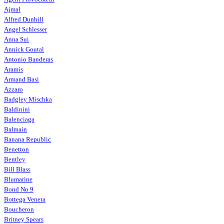
Ajmal
Alfred Dunhill
Angel Schlesser
Anna Sui
Annick Goutal
Antonio Banderas
Aramis
Armand Basi
Azzaro
Badgley Mischka
Baldinini
Balenciaga
Balmain
Banana Republic
Benetton
Bentley
Bill Blass
Blumarine
Bond No 9
Bottega Veneta
Boucheron
Britney Spears