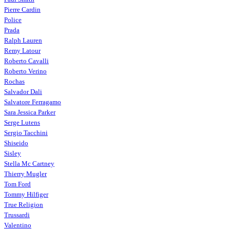
Pierre Cardin
Police
Prada
Ralph Lauren
Remy Latour
Roberto Cavalli
Roberto Verino
Rochas
Salvador Dali
Salvatore Ferragamo
Sara Jessica Parker
Serge Lutens
Sergio Tacchini
Shiseido
Sisley
Stella Mc Cartney
Thierry Mugler
Tom Ford
Tommy Hilfiger
True Religion
Trussardi
Valentino