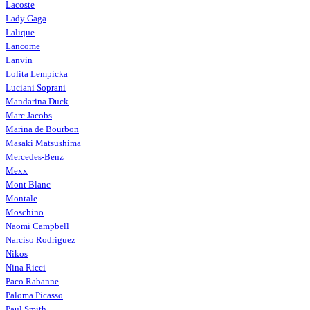
Lacoste
Lady Gaga
Lalique
Lancome
Lanvin
Lolita Lempicka
Luciani Soprani
Mandarina Duck
Marc Jacobs
Marina de Bourbon
Masaki Matsushima
Mercedes-Benz
Mexx
Mont Blanc
Montale
Moschino
Naomi Campbell
Narciso Rodriguez
Nikos
Nina Ricci
Paco Rabanne
Paloma Picasso
Paul Smith