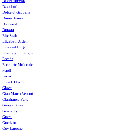
David Yurman
Davidoff
Dolce & Gabbana
Donna Karan
Dsquared
Dupont
Elie Saab
Elizabeth Arden
Emanuel Ungaro
Ermenegildo Zegna
Escada
Escentric Molecules
Fendi
Ferrari
Franck Oliver
Ghost
Gian Marco Venturi
Gianfranco Ferre
Giorgio Armani
Givenchy
Gucci
Guerlain
Guy Laroche