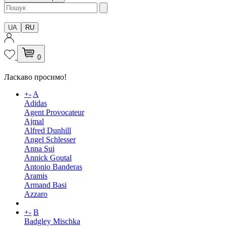
UA
RU
0
Ласкаво просимо!
+
-
A
Adidas
Agent Provocateur
Ajmal
Alfred Dunhill
Angel Schlesser
Anna Sui
Annick Goutal
Antonio Banderas
Aramis
Armand Basi
Azzaro
+
-
B
Badgley Mischka