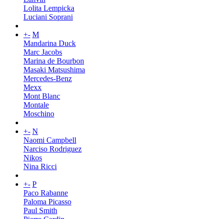
Lolita Lempicka
Luciani Soprani
+
-
M
Mandarina Duck
Marc Jacobs
Marina de Bourbon
Masaki Matsushima
Mercedes-Benz
Mexx
Mont Blanc
Montale
Moschino
+
-
N
Naomi Campbell
Narciso Rodriguez
Nikos
Nina Ricci
+
-
P
Paco Rabanne
Paloma Picasso
Paul Smith