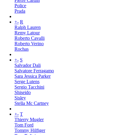
Pierre Cardin
Police
Prada
+
-
R
Ralph Lauren
Remy Latour
Roberto Cavalli
Roberto Verino
Rochas
+
-
S
Salvador Dali
Salvatore Ferragamo
Sara Jessica Parker
Serge Lutens
Sergio Tacchini
Shiseido
Sisley
Stella Mc Cartney
+
-
T
Thierry Mugler
Tom Ford
Tommy Hilfiger