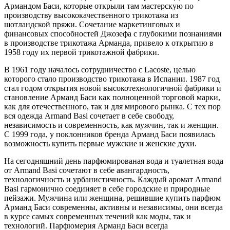
Армандом Баси, которые открыли там мастерскую по
производству высококачественного трикотажа из
шотландской пряжи. Сочетание маркетинговых и
финансовых способностей Джозефа с глубокими познаниями
в производстве трикотажа Арманда, привело к открытию в
1958 году их первой трикотажной фабрики.
В 1961 году началось сотрудничество с Lacoste, целью
которого стало производство трикотажа в Испании. 1987 год
стал годом открытия новой высокотехнологичной фабрики и
становление Арманд Баси как полноценной торговой марки,
как для отечественного, так и для мирового рынка. С тех пор
вся одежда Armand Basi сочетает в себе свободу,
независимость и современность, как мужчин, так и женщин.
С 1999 года, у поклонников бренда Арманд Баси появилась
возможность купить первые мужские и женские духи.
На сегодняшний день парфюмированая вода и туалетная вода
от Armand Basi сочетают в себе авангардность,
технологичность и урбанистичность. Каждый аромат Armand
Basi гармонично соединяет в себе городские и природные
пейзажи. Мужчина или женщина, решившие купить парфюм
Арманд Баси современны, активны и независимы, они всегда
в курсе самых современных течений как моды, так и
технологий. Парфюмерия Арманд Баси всегда