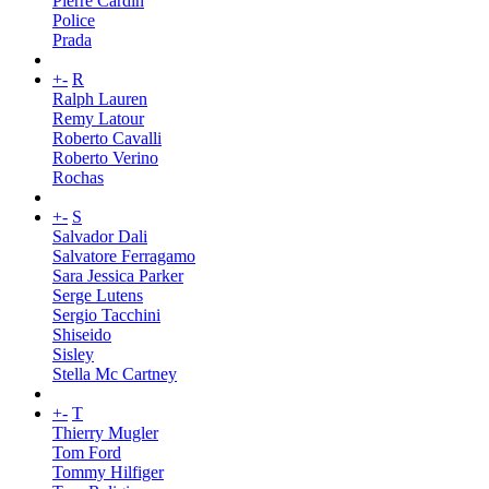
Pierre Cardin
Police
Prada
+
-
R
Ralph Lauren
Remy Latour
Roberto Cavalli
Roberto Verino
Rochas
+
-
S
Salvador Dali
Salvatore Ferragamo
Sara Jessica Parker
Serge Lutens
Sergio Tacchini
Shiseido
Sisley
Stella Mc Cartney
+
-
T
Thierry Mugler
Tom Ford
Tommy Hilfiger