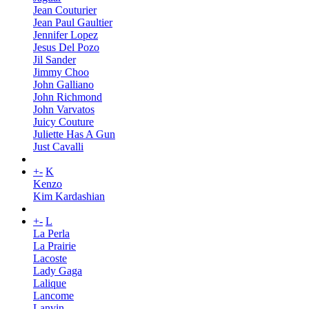
Jean Couturier
Jean Paul Gaultier
Jennifer Lopez
Jesus Del Pozo
Jil Sander
Jimmy Choo
John Galliano
John Richmond
John Varvatos
Juicy Couture
Juliette Has A Gun
Just Cavalli
+
-
K
Kenzo
Kim Kardashian
+
-
L
La Perla
La Prairie
Lacoste
Lady Gaga
Lalique
Lancome
Lanvin