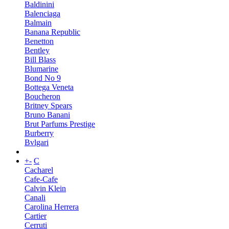
Baldinini
Balenciaga
Balmain
Banana Republic
Benetton
Bentley
Bill Blass
Blumarine
Bond No 9
Bottega Veneta
Boucheron
Britney Spears
Bruno Banani
Brut Parfums Prestige
Burberry
Bvlgari
+
-
C
Cacharel
Cafe-Cafe
Calvin Klein
Canali
Carolina Herrera
Cartier
Cerruti