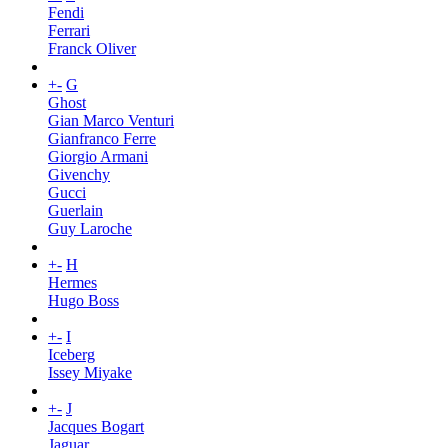
Fendi
Ferrari
Franck Oliver
+
-
G
Ghost
Gian Marco Venturi
Gianfranco Ferre
Giorgio Armani
Givenchy
Gucci
Guerlain
Guy Laroche
+
-
H
Hermes
Hugo Boss
+
-
I
Iceberg
Issey Miyake
+
-
J
Jacques Bogart
Jaguar