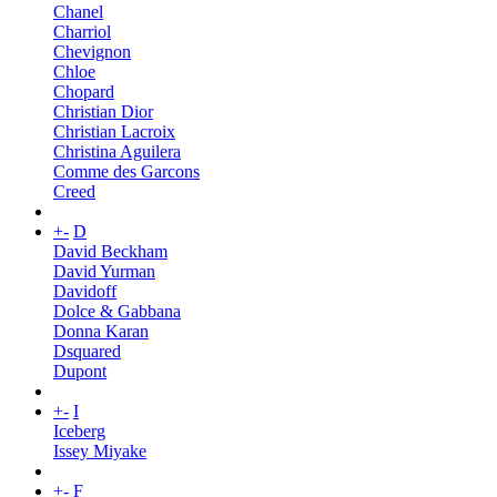
Chanel
Charriol
Chevignon
Chloe
Chopard
Christian Dior
Christian Lacroix
Christina Aguilera
Comme des Garcons
Creed
+
-
D
David Beckham
David Yurman
Davidoff
Dolce & Gabbana
Donna Karan
Dsquared
Dupont
+
-
I
Iceberg
Issey Miyake
+
-
F