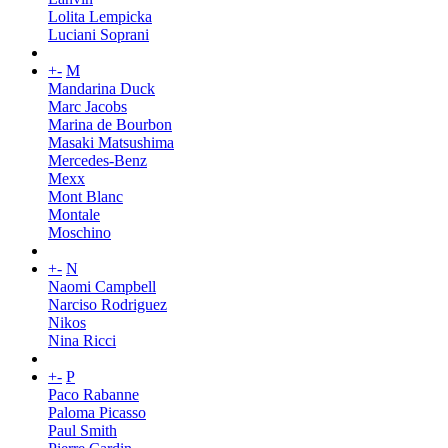
Lolita Lempicka
Luciani Soprani
+
-
M
Mandarina Duck
Marc Jacobs
Marina de Bourbon
Masaki Matsushima
Mercedes-Benz
Mexx
Mont Blanc
Montale
Moschino
+
-
N
Naomi Campbell
Narciso Rodriguez
Nikos
Nina Ricci
+
-
P
Paco Rabanne
Paloma Picasso
Paul Smith