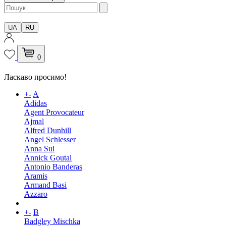
UA
RU
0
Ласкаво просимо!
+
-
A
Adidas
Agent Provocateur
Ajmal
Alfred Dunhill
Angel Schlesser
Anna Sui
Annick Goutal
Antonio Banderas
Aramis
Armand Basi
Azzaro
+
-
B
Badgley Mischka